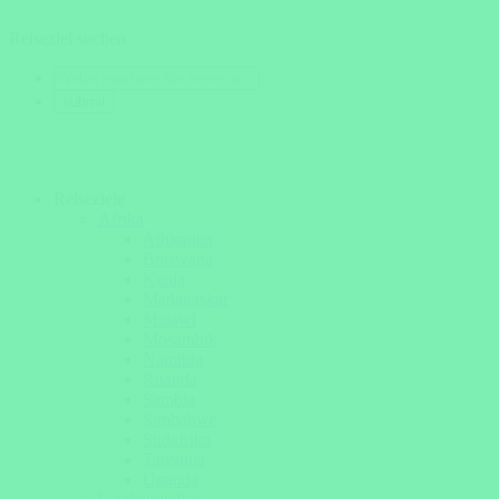
Reiseziel suchen
Reiseziele
Afrika
Äthiopien
Botswana
Kenia
Madagaskar
Malawi
Mosambik
Namibia
Ruanda
Sambia
Simbabwe
Südafrika
Tansania
Uganda