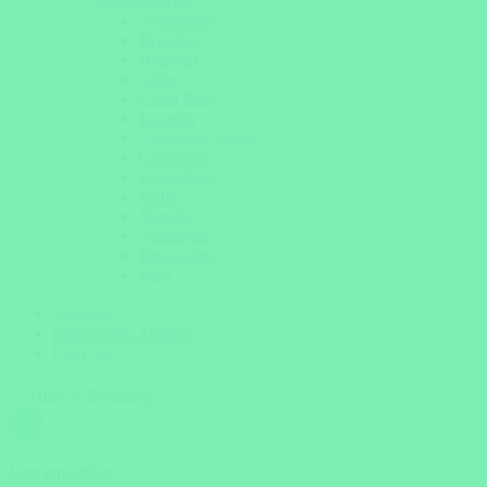
Lateinamerika
Argentinien
Brasilien
Bolivien
Chile
Costa Rica
Ecuador
Galapagos Inseln
Guatemala
Kolumbien
Kuba
Mexiko
Nicaragua
Patagonien
Peru
Magazin
Individuelle Anfrage
Über uns
Hilfe & Beratung
Jetzt erreichbar!