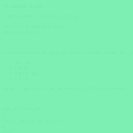
Wir sind für Sie da!
Einfach Anrufen:
+49 (0)371 33716500
oder SMS / WhatsApp schreiben:
+49 (0)162 2021151
Unser Reisebeispiel „Kleingruppenreise zu den Höhepunkten“ kostenl
Personen
Datum
Anpassungen
Kontakt
Starten Sie jetzt Ihre individuelle Reiseanfrage!
Mit wem verreisen Si
Anzahl Erwachsene
Anzahl Kinder (unter 12 Jahren)
weiter