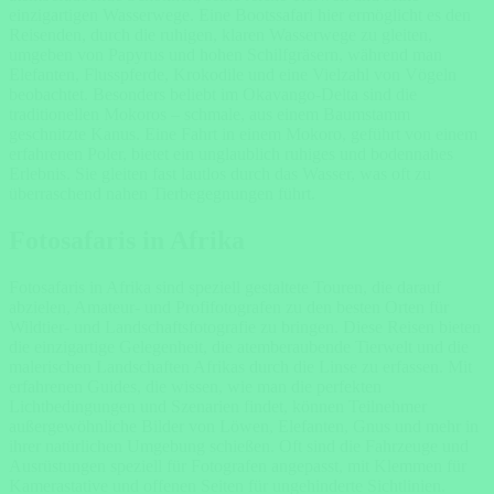
einzigartigen Wasserwege. Eine Bootssafari hier ermöglicht es den
Reisenden, durch die ruhigen, klaren Wasserwege zu gleiten,
umgeben von Papyrus und hohen Schilfgräsern, während man
Elefanten, Flusspferde, Krokodile und eine Vielzahl von Vögeln
beobachtet. Besonders beliebt im Okavango-Delta sind die
traditionellen Mokoros – schmale, aus einem Baumstamm
geschnitzte Kanus. Eine Fahrt in einem Mokoro, geführt von einem
erfahrenen Poler, bietet ein unglaublich ruhiges und bodennahes
Erlebnis. Sie gleiten fast lautlos durch das Wasser, was oft zu
überraschend nahen Tierbegegnungen führt.
Fotosafaris in Afrika
Fotosafaris in Afrika sind speziell gestaltete Touren, die darauf
abzielen, Amateur- und Profifotografen zu den besten Orten für
Wildtier- und Landschaftsfotografie zu bringen. Diese Reisen bieten
die einzigartige Gelegenheit, die atemberaubende Tierwelt und die
malerischen Landschaften Afrikas durch die Linse zu erfassen. Mit
erfahrenen Guides, die wissen, wie man die perfekten
Lichtbedingungen und Szenarien findet, können Teilnehmer
außergewöhnliche Bilder von Löwen, Elefanten, Gnus und mehr in
ihrer natürlichen Umgebung schießen. Oft sind die Fahrzeuge und
Ausrüstungen speziell für Fotografen angepasst, mit Klemmen für
Kamerastative und offenen Seiten für ungehinderte Sichtlinien.