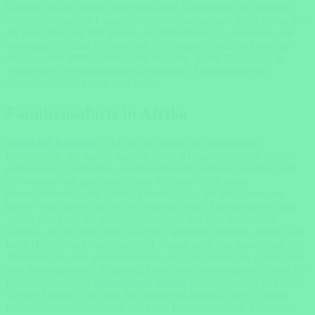
Darüber hinaus bieten viele Fotosafaris Workshops und Vorträge
von professionellen Fotografen, die Techniken und Tipps teilen, um
die fotografischen Fähigkeiten der Teilnehmer zu verbessern. Für
diejenigen, die ihre Leidenschaft für Fotografie mit der Liebe zur
afrikanischen Wildnis verbinden möchten, bieten Fotosafaris in
Afrika eine unvergleichliche Gelegenheit, Erinnerungen zu
schaffen, die ein Leben lang halten.
Familiensafaris in Afrika
Safari mit Kindern
in Afrika ist für eine der lohnendsten
Erfahrungen, die man je machen kann. Afrikas großartige Wildnis
gemeinsam zu erkunden, atemberaubende Wildtiere zu sehen und
die warmen und gastfreundlichen Kulturen des Landes
kennenzulernen – das schafft Erinnerungen, die ein Leben lang
halten! Was sollten Sie bei der Auswahl einer Familiensafari nach
Afrika beachten? Es gibt einfach so viel, aus dem Sie wählen
können, und es hängt alles von Ihrer speziellen Familie, ihrem Alter,
ihren Hobbys und Vorlieben ab. Es hängt auch von Ihrem Sinn für
Abenteuer ab. Wie naturverbunden sind Sie? Zelten Sie gerne unter
dem Sternenhimmel. Südafrika bietet eine hervorragende Option für
familienfreundliche
malariafreie Safari
, insbesondere in Regionen
wie der Eastern Cape und der Waterberg-Region. Diese Gebiete
bieten eine reiche Tierwelt, luxuriöse Unterkünfte und Aktivitäten,