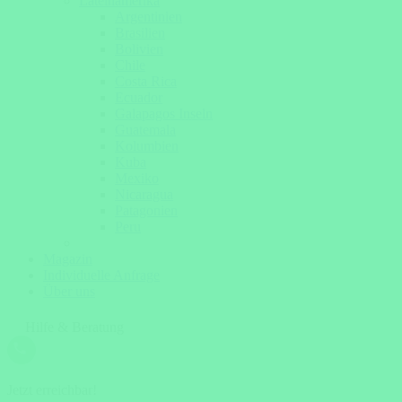
Lateinamerika
Argentinien
Brasilien
Bolivien
Chile
Costa Rica
Ecuador
Galapagos Inseln
Guatemala
Kolumbien
Kuba
Mexiko
Nicaragua
Patagonien
Peru
Magazin
Individuelle Anfrage
Über uns
Hilfe & Beratung
Jetzt erreichbar!