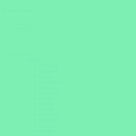
Reiseziel suchen
Reiseziele
Afrika
Äthiopien
Botswana
Kenia
Madagaskar
Malawi
Mosambik
Namibia
Ruanda
Sambia
Simbabwe
Südafrika
Tansania
Uganda