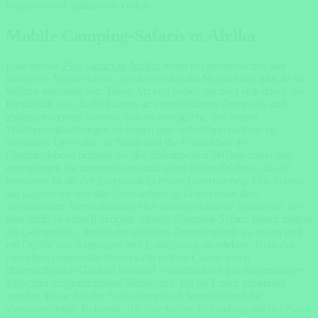
beginnen und spätabends enden.
Mobile Camping-Safaris in Afrika
Eine mobile
Zelt-Safari in Afrika
bietet ein authentisches und
intensives Naturerlebnis, das Reisenden die Möglichkeit gibt, in die
Wildnis einzutauchen. Diese Art von Safari zeichnet sich durch die
Flexibilität aus, da die Camps an verschiedenen Orten auf- und
abgebaut werden können, was es ermöglicht, den besten
Wildtierbeobachtungen zu folgen und unberührte Gebiete zu
erkunden. Die Nähe zur Natur und die Einfachheit des
Campinglebens bringen Sie der afrikanischen Wildnis näher und
ermöglichen ein unmittelbares und rohes Safari-Erlebnis, das oft
intensiver ist als der Aufenthalt in festen Unterkünften. Die Abende
am Lagerfeuer und das Übernachten in Zelten unter dem
afrikanischen Sternenhimmel sind unvergleichliche Erlebnisse, die
man nicht so schnell vergisst. Mobile Camping-Safaris bieten zudem
die Gelegenheit, abseits der üblichen Touristenpfade zu reisen und
ein Gefühl von Abenteuer und Entdeckung zu erleben. Trotz des
einfachen Lebensstils bieten viele mobile Camps einen
überraschenden Grad an Komfort, einschließlich gut ausgestatteter
Zelte und ausgezeichneter Mahlzeiten, die im Freien zubereitet
werden. Diese Art der Safari eignet sich hervorragend für
abenteuerlustige Reisende, die eine tiefere Verbindung mit der Natur