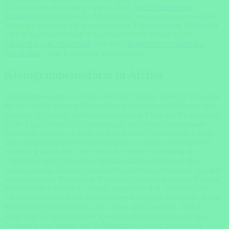
Erlebnis noch einzigartiger macht. Eine
Südafrika private
Rundreise
bietet Ihnen die Möglichkeit, das Land auf individuelle
Weise zu erkunden. Ob als romantische
Flitterwochen Südafrika
oder in Kombination mit den paradiesischen Stränden von
Südafrika und Mauritius
oder einer
Kombireise Südafrika
Seychellen
– Ihre Reise wird unvergesslich.
Kleingruppensafaris in Afrika
Kleingruppensafaris in Afrika sind eine beliebte Wahl für Reisende,
die die Vorteile einer geführten Tour mit einer persönlicheren und
intimeren Erfahrung kombinieren möchten. Einer der Hauptvorteile
ist die Möglichkeit, Gleichgesinnte zu treffen und gemeinsame
Erlebnisse zu teilen, was oft zu dauerhaften Freundschaften führt.
Die Gruppengröße ist meistens begrenzt, was eine individuellere
Betreuung durch den Guide und eine tiefere Erkundung der
Umgebung ermöglicht. Kleingruppensafaris bieten auch eine
ausgezeichnete Balance zwischen Komfort und Abenteuer, da viele
organisatorische Details wie Transport, Unterkunft und die Planung
der Aktivitäten bereits im Voraus organisiert sind. Diese Art von
Safari bietet oft auch ein besseres Preis-Leistungs-Verhältnis, da die
Kosten für Transportmittel und Guides geteilt werden. Zudem
fördert die Gruppendynamik spannende Diskussionen und den
Austausch von Wissen und Erfahrungen, was die Safari noch