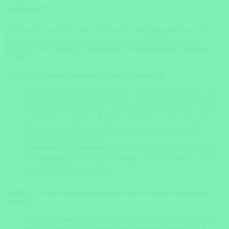
Safaris?
Die beste Reisezeit für eine Safari in Afrika hängt stark von der
Region und den gewünschten Erlebnissen ab. Hier sind allgemeine
Richtlinien für die beste Reisezeit in Ostafrika und im südlichen
Afrika:
Ostafrika (Kenia, Tansania, Uganda, Ruanda):
Juni bis Oktober
: Diese Monate sind ideal für Safaris, da es
die Haupttrockenzeit ist. Weniger Vegetation und trockenere
Landschaften erleichtern die Sichtung von Wildtieren. Zudem
ist die Zeit von Juli bis Oktober oft die beste, um die große
Migration der Gnus und Zebras in der Serengeti und der
Maasai Mara zu erleben.
Dezember bis Februar
: Diese Monate bieten ebenfalls gute
Bedingungen für Tierbeobachtungen und sind zudem die Zeit,
in der viele Tiere ihre Jungen zur Welt bringen, was für
zusätzliches Interesse sorgt.
Südliches Afrika (Südafrika, Botswana, Namibia, Simbabwe,
Sambia):
Mai bis Oktober
: Diese Monate gelten als optimale Zeit für
Safaris, da es die Trockenzeit mit weniger Moskitos und