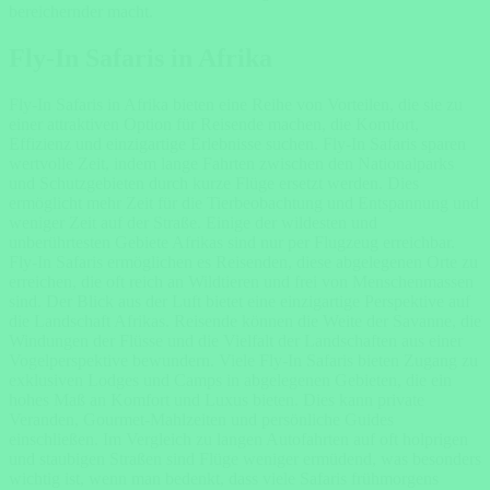
bereichernder macht.
Fly-In Safaris in Afrika
Fly-In Safaris in Afrika bieten eine Reihe von Vorteilen, die sie zu
einer attraktiven Option für Reisende machen, die Komfort,
Effizienz und einzigartige Erlebnisse suchen. Fly-In Safaris sparen
wertvolle Zeit, indem lange Fahrten zwischen den Nationalparks
und Schutzgebieten durch kurze Flüge ersetzt werden. Dies
ermöglicht mehr Zeit für die Tierbeobachtung und Entspannung und
weniger Zeit auf der Straße. Einige der wildesten und
unberührtesten Gebiete Afrikas sind nur per Flugzeug erreichbar.
Fly-In Safaris ermöglichen es Reisenden, diese abgelegenen Orte zu
erreichen, die oft reich an Wildtieren und frei von Menschenmassen
sind. Der Blick aus der Luft bietet eine einzigartige Perspektive auf
die Landschaft Afrikas. Reisende können die Weite der Savanne, die
Windungen der Flüsse und die Vielfalt der Landschaften aus einer
Vogelperspektive bewundern. Viele Fly-In Safaris bieten Zugang zu
exklusiven Lodges und Camps in abgelegenen Gebieten, die ein
hohes Maß an Komfort und Luxus bieten. Dies kann private
Veranden, Gourmet-Mahlzeiten und persönliche Guides
einschließen. Im Vergleich zu langen Autofahrten auf oft holprigen
und staubigen Straßen sind Flüge weniger ermüdend, was besonders
wichtig ist, wenn man bedenkt, dass viele Safaris frühmorgens