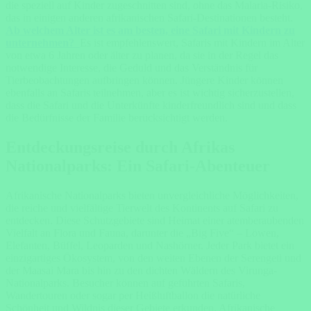
die speziell auf Kinder zugeschnitten sind, ohne das Malaria-Risiko,
das in einigen anderen afrikanischen Safari-Destinationen besteht.
Ab welchem Alter ist es am besten, eine Safari mit Kindern zu
unternehmen?
Es ist empfehlenswert, Safaris mit Kindern im Alter
von etwa 6 Jahren oder älter zu planen, da sie in der Regel das
notwendige Interesse, die Geduld und das Verständnis für
Tierbeobachtungen aufbringen können. Jüngere Kinder können
ebenfalls an Safaris teilnehmen, aber es ist wichtig sicherzustellen,
dass die Safari und die Unterkünfte kinderfreundlich sind und dass
die Bedürfnisse der Familie berücksichtigt werden.
Entdeckungsreise durch Afrikas
Nationalparks: Ein Safari-Abenteuer
Afrikanische Nationalparks bieten unvergleichliche Möglichkeiten,
die reiche und vielfältige Tierwelt des Kontinents auf Safari zu
entdecken. Diese Schutzgebiete sind Heimat einer atemberaubenden
Vielfalt an Flora und Fauna, darunter die „Big Five“ – Löwen,
Elefanten, Büffel, Leoparden und Nashörner. Jeder Park bietet ein
einzigartiges Ökosystem, von den weiten Ebenen der Serengeti und
der Maasai Mara bis hin zu den dichten Wäldern des Virunga-
Nationalparks. Besucher können auf geführten Safaris,
Wandertouren oder sogar per Heißluftballon die natürliche
Schönheit und Wildnis dieser Gebiete erkunden. Afrikanische