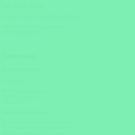
Wir sind für Sie da!
Einfach Anrufen:
+49 (0)371 33716500
oder SMS / WhatsApp schreiben:
+49 (0)162 2021151
Impressum
Kontaktadresse
yoostars AG
Breitenäckerliweg 14a
8280 Kreuzlingen
Schweiz
Handelsregistereintrag
Eingetragener Firmenname: yoostars
AG Nummer: CHE-216.065.058
Handelsregisteramt: Kreuzlingen