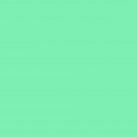
puter oder Ihrem Endendgerät platzierten Cookies ebenfalls Daten. Für
ut), klicken Sie bitte hier: https://www.hotjar.com/opt-out.
ten, benötigen wir von Ihnen eine E-Mail-Adresse sowie Informationen
inverstanden sind.
tzen wir das sogenannte Double-Opt-in-Verfahren. Im Zuge dessen läss
glichkeit, die Anmeldung rechtssicher zu bestätigen. Nur wenn die Best
orderten Informationen und Angebote.
erden dabei an die Newsletter2Go GmbH übermittelt. Newsletter2Go is
o ist ein deutscher, zertifizierter Anbieter, welcher nach den Anfor
informationen-newsletter-empfaenger/
resse sowie deren Nutzung zum Versand des Newsletters können Sie jed
n Erneuerungen aus diesem Grund bitten wir Sie, sich über unsere Da