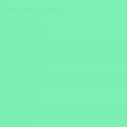
Mehrwertsteuernummer
CHE-216.065.058
Haftungsausschluss
Das Reiseportal cookyourtrips übernimmt keinerlei Gewähr hinsichtlic
dem Reiseportal cookyourtrips wegen Schäden materieller oder immate
Verbindung oder durch technische Störungen entstanden sind, werden a
gesamte Angebot ohne gesonderte Ankündigung zu verändern, zu ergänz
Haftung für Links
Verweise und Links auf Webseiten Dritter liegen ausserhalb unseres 
erfolgen auf eigene Gefahr des Nutzers oder der Nutzerin.
Urheberrechte
Die Urheber- und alle anderen Rechte an Inhalten, Bildern, Fotos ode
Reproduktion jeglicher Elemente ist die schriftliche Zustimmung der 
Datenschutz