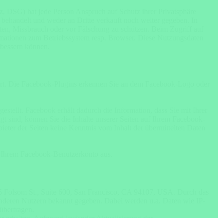
, DSG) hat jede Person Anspruch auf Schutz ihrer Privatsphäre
 behandelt und weder an Dritte verkauft noch weiter gegeben. In
en, Missbrauch oder vor Fälschung zu schützen. Beim Zugriff auf
ormationen zum Betriebssystem resp. Browser. Diese Nutzungsdaten
rbessern können.
iert. Die Facebook-Plugins erkennen Sie an dem Facebook-Logo oder
tellt. Facebook erhält dadurch die Information, dass Sie mit Ihrer
 sind, können Sie die Inhalte unserer Seiten auf Ihrem Facebook-
eter der Seiten keine Kenntnis vom Inhalt der übermittelten Daten
s Ihrem Facebook-Benutzerkonto aus.
95 Folsom St., Suite 600, San Francisco, CA 94107, USA. Durch das
nderen Nutzern bekannt gegeben. Dabei werden u.a. Daten wie IP-
übertragen.