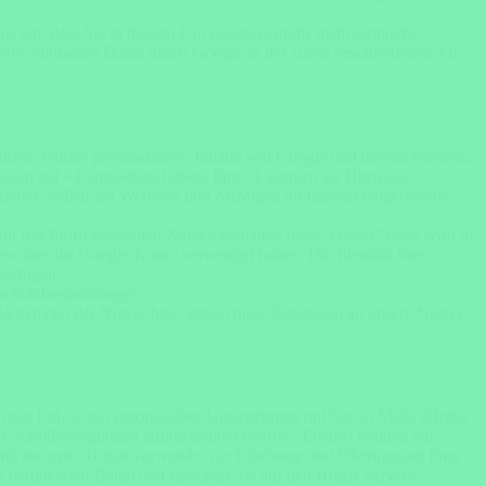
f hin, dass Sie in diesem Fall gegebenenfalls nicht sämtliche
r Sie erhobenen Daten durch Google in der zuvor beschriebenen Art
ndere Nutzer personalisierte Inhalte von Google und dessen Partnern.
Klicken auf +1 angesehen haben. Ihre +1 können als Hinweise
eren Stellen auf Websites und Anzeigen im Internet eingeblendet
 für das Profil gewählten Namen enthalten muss. Dieser Name wird in
n über Ihr Google-Konto verwendet haben. Die Identität Ihres
verfügen.
nschutzbestimmungen
ktivitäten der Nutzer bzw. geben diese Statistiken an unsere Nutzer
tjar Ltd. ist ein europäisches Unternehmen mit Sitz in Malta (Hotjar
 und Scrollbewegungen aufgezeichnet werden. Ebenso können auf
t somit anonym. Hotjar verwendet zur Erhebung und Übertragung Ihrer
ät beruhenden Daten und speichert Sie auf den Hotjar Servern