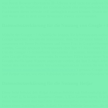
von Ihrem Browser übermittelte IP-Adresse wird nicht mit anderen 
Sie können die Installation der Cookies durch eine entsprechende Eins
Funktionen dieser Website voll umfänglich nutzen können. Durch die 
und Weise und zu dem zuvor benannten Zweck einverstanden.
Datenschutzerklärung für die Nutzung von Google +
Mithilfe der Google +1-Schaltfläche können Sie Informationen weltwei
Google speichert sowohl die Information, dass Sie für einen Inhalt +
zusammen mit Ihrem Profilnamen und Ihrem Foto in Google-Diensten, 
werden. Google zeichnet Informationen über Ihre +1-Aktivitäten auf,
Um die Google +1-Schaltfläche verwenden zu können, benötigen Sie ei
allen Google-Diensten verwendet. In manchen Fällen kann dieser Nam
Google-Profils kann Nutzern angezeigt werden, die Ihre E-Mail-Adres
Neben den oben erläuterten Verwendungszwecken werden die von Ih
(
https://www.google.com/intl/de/policies/privacy/
) genutzt. Google ve
und Partner weiter, wie etwa Publisher, Inserenten oder verbundene W
Datenschutzerklärung für die Nutzung Hotjar
Diese Seite benutzt den Hotjar Analyse-Service zur Verbesserung der 
Ltd, Level 2, St Julians Business Centre, 3, Elia Zammit Street, S
dieser Internetseite durchgeführte Tastatureingaben aufgezeichnet we
Daten einen Tracking-Code. Sobald Sie eine Website besuchen, die Hot