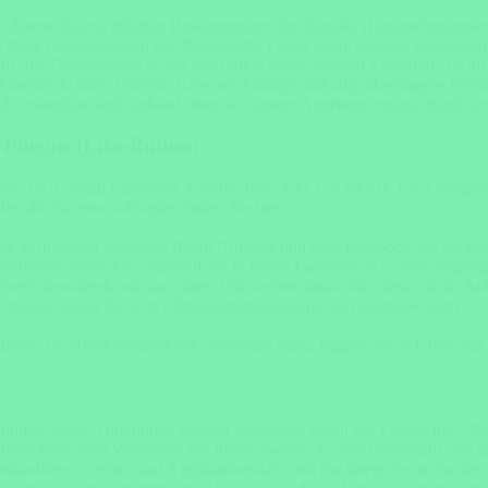
ie datenschutzrechtlichen Bestimmungen des Bundes (Datenschutzgesetz
n diese Bestimmungen ein. Persönliche Daten werden streng vertraulich
, die Datenbanken so gut wie möglich vor fremden Zugriffen, Verlust
-Adresse, Datum, Uhrzeit, Browser-Anfrage und allg. übertragene Inf
ends erkennbar sind, anhand derer wir unsere Angebote entsprechend ve
Plugins (Like-Button)
ook, 1601 South California Avenue, Palo Alto, CA 94304, USA integr
über die Facebook-Plugins finden Sie hier:
kte Verbindung zwischen Ihrem Browser und dem Facebook-Server herges
-Button” anklicken während Sie in Ihrem Facebook-Account eingeloggt
hrem Benutzerkonto zuordnen. Wir weisen darauf hin, dass wir als Anbi
 hierzu finden Sie in der Datenschutzerklärung von facebook unter
Ihrem Facebook-Nutzerkonto zuordnen kann, loggen Sie sich bitte au
bunden. Diese Funktionen werden angeboten durch die Twitter Inc., 7
hnen besuchten Webseiten mit Ihrem Twitter-Account verknüpft und a
kanbieter, Geräte- und Applikations-IDs und Suchbegriffe an Twitter 