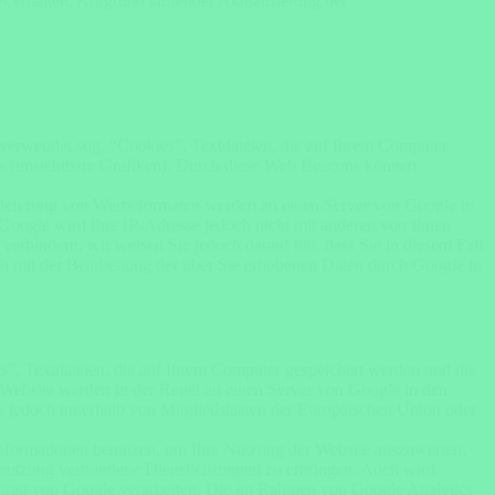
r erhalten. Aufgrund laufender Aktualisierung der
erwendet sog. “Cookies”, Textdateien, die auf Ihrem Computer
s (unsichtbare Grafiken). Durch diese Web Beacons können
slieferung von Werbeformaten werden an einen Server von Google in
Google wird Ihre IP-Adresse jedoch nicht mit anderen von Ihnen
erhindern; wir weisen Sie jedoch darauf hin, dass Sie in diesem Fall
ch mit der Bearbeitung der über Sie erhobenen Daten durch Google in
s”, Textdateien, die auf Ihrem Computer gespeichert werden und die
 Website werden in der Regel an einen Server von Google in den
e jedoch innerhalb von Mitgliedstaaten der Europäischen Union oder
Informationen benutzen, um Ihre Nutzung der Website auszuwerten,
tnutzung verbundene Dienstleistungen zu erbringen. Auch wird
Auftrag von Google verarbeiten. Die im Rahmen von Google Analytics