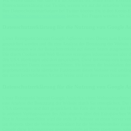
Wir weisen darauf hin, dass wir als Anbieter der Seiten keine Kenntn
Datenschutzerklärung von Twitter, weisen wir auf die aktuellste Versi
Ihre Datenschutzeinstellungen bei Twitter können Sie in den Konto-E
https://twitter.com/account/settings
ändern. Bei Fragen wenden Sie si
Datenschutzerklärung für die Nutzung von Google A
Unser Reiseportal benutzt Google AdSense, einen Dienst zum Einbi
gespeichert werden und die eine Analyse der Benutzung der Websit
Informationen wie der Besucherverkehr auf diesen Seiten ausgewerte
Die durch Cookies und Web Beacons erzeugten Informationen über di
den USA übertragen und dort gespeichert. Diese Informationen könn
gespeicherten Daten zusammenführen. Sie können die Installation der 
gegebenenfalls nicht sämtliche Funktionen dieser Website voll umfän
der zuvor beschriebenen Art und Weise und zu dem zuvor benannten
Datenschutzerklärung für die Nutzung von Google An
Unser Reiseportal benutzt Google Analytics, einen Webanalysedienst
eine Analyse der Benutzung der Website durch Sie ermöglichen. Die 
USA übertragen und dort gespeichert. Im Falle der Aktivierung der 
in anderen Vertragsstaaten des Abkommens über den Europäischen Wi
Nur in Ausnahmefällen wird die volle IP-Adresse an einen Server vo
um Reports über die Websiteaktivitäten für die Websitebetreiber zu
Google diese Informationen gegebenenfalls an Dritte übertragen, sof