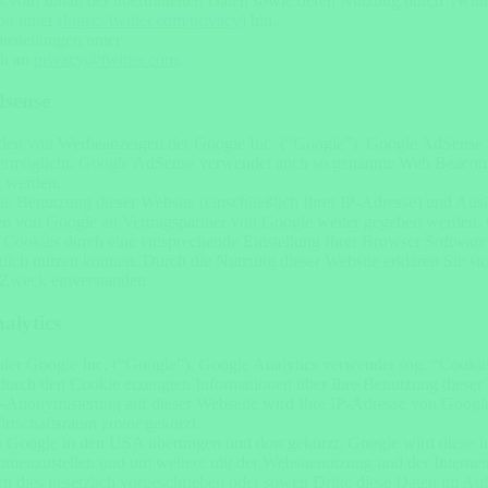
is vom Inhalt der übermittelten Daten sowie deren Nutzung durch Twitte
on unter (
https://twitter.com/privacy
) hin.
instellungen unter
ch an
privacy@twitter.com
.
dsense
nden von Werbeanzeigen der Google Inc. (“Google”). Google AdSense v
e ermöglicht. Google AdSense verwendet auch so genannte Web Beacon
t werden.
e Benutzung dieser Website (einschließlich Ihrer IP-Adresse) und Au
en von Google an Vertragspartner von Google weiter gegeben werden. 
Cookies durch eine entsprechende Einstellung Ihrer Browser Software v
glich nutzen können. Durch die Nutzung dieser Website erklären Sie si
 Zweck einverstanden.
alytics
 der Google Inc. (“Google”). Google Analytics verwendet sog. “Cookie
durch den Cookie erzeugten Informationen über Ihre Benutzung dieser
IP-Anonymisierung auf dieser Webseite wird Ihre IP-Adresse von Googl
rtschaftsraum zuvor gekürzt.
n Google in den USA übertragen und dort gekürzt. Google wird diese 
sammenzustellen und um weitere mit der Websitenutzung und der Interne
ern dies gesetzlich vorgeschrieben oder soweit Dritte diese Daten im 