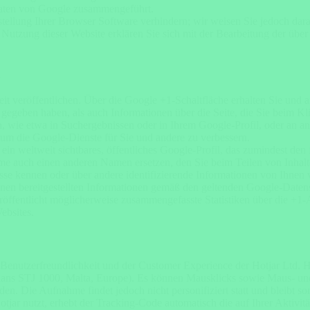
Daten von Google zusammengeführt.
tellung Ihrer Browser Software verhindern; wir weisen Sie jedoch darau
Nutzung dieser Website erklären Sie sich mit der Bearbeitung der übe
1
t veröffentlichen. Über die Google +1-Schaltfläche erhalten Sie und a
1 gegeben haben, als auch Informationen über die Seite, die Sie beim 
wie etwa in Suchergebnissen oder in Ihrem Google-Profil, oder an and
 um die Google-Dienste für Sie und andere zu verbessern.
n weltweit sichtbares, öffentliches Google-Profil, das zumindest den
e auch einen anderen Namen ersetzen, den Sie beim Teilen von Inhalte
se kennen oder über andere identifizierende Informationen von Ihnen 
nen bereitgestellten Informationen gemäß den geltenden Google-Date
röffentlicht möglicherweise zusammengefasste Statistiken über die +1-A
ebsites.
Benutzerfreundlichkeit und der Customer Experience der Hotjar Ltd. Ho
t Julians STJ 1000, Malta, Europe). Es können Mausklicks sowie Maus-
rden. Die Aufnahme findet jedoch nicht personifiziert statt und bleib
jar nutzt, erhebt der Tracking-Code automatisch die auf Ihrer Aktivit