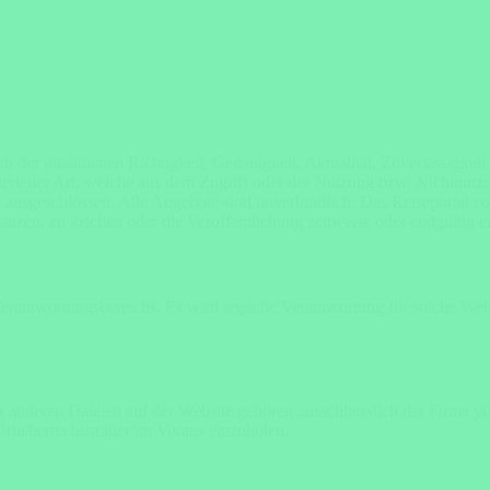
h der inhaltlichen Richtigkeit, Genauigkeit, Aktualität, Zuverlässigke
rieller Art, welche aus dem Zugriff oder der Nutzung bzw. Nichtnutzu
usgeschlossen. Alle Angebote sind unverbindlich. Das Reiseportal cooky
en, zu löschen oder die Veröffentlichung zeitweise oder endgültig ei
Verantwortungsbereichs. Es wird jegliche Verantwortung für solche We
r anderen Dateien auf der Website gehören ausschliesslich der Firma y
Urheberrechtsträger im Voraus einzuholen.