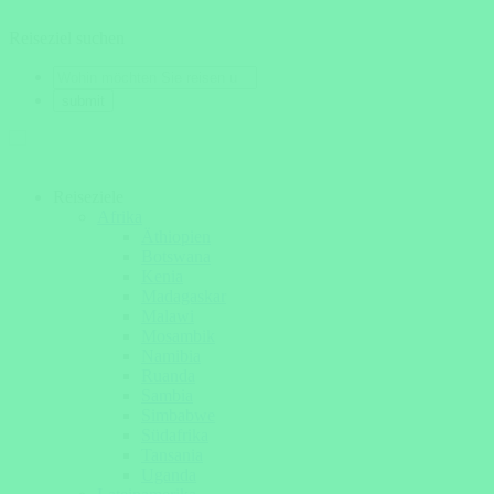
Reiseziel suchen
Reiseziele
Afrika
Äthiopien
Botswana
Kenia
Madagaskar
Malawi
Mosambik
Namibia
Ruanda
Sambia
Simbabwe
Südafrika
Tansania
Uganda