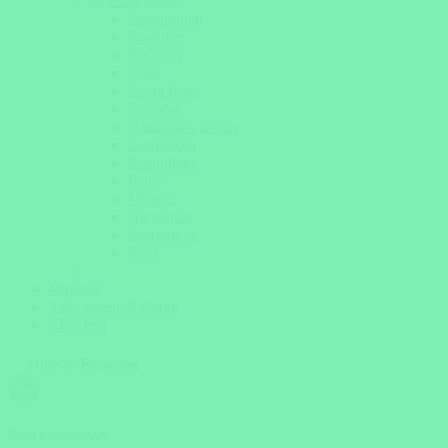
Lateinamerika
Argentinien
Brasilien
Bolivien
Chile
Costa Rica
Ecuador
Galapagos Inseln
Guatemala
Kolumbien
Kuba
Mexiko
Nicaragua
Patagonien
Peru
Magazin
Individuelle Anfrage
Über uns
Hilfe & Beratung
Jetzt erreichbar!