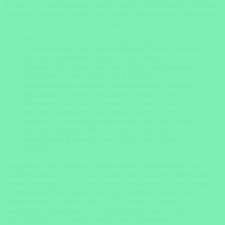
Sie sein? Mit cookyourtrips sind Sie nicht nur individuell in Mexiko
unterwegs, sondern buchen eine Mexiko Rundreise und Baden ganz
nach Ihren persönlichen Vorstellungen.
Dieses Land der Azteken, Mayas, Olmeken und
Tolteken ist ein Land, das wiederholte Besuche belohnt
und ein wunderbares Reiseziel für Familien mit
Kindern jeden Alters, aber auch für Hochzeitsreisende
und Paare, die eine spannende Rundreise mit
anschließendem luxuriösen Badeaufenthalt wünschen.
Ob alleine, zu zweit oder mit der Familie; ob im
Mietwagen oder als Gruppenreise, ob mit Privat-Guide
oder als Selbstfahrer, Ihre Mexiko Erlebnisreisen
buchen Sie bei cookyourtrips exakt nach Maß! Finden
Sie Ihren perfekten Mix zwischen Kultur, Natur und
traumhaftem Badeurlaub und erleben Sie Mexiko
intensiv.
Zugegeben: Wer einmal die paradiesischen Traumstrände von
Badereisezielen, wie Cancun, Akumal oder Carmen, erblickt hat,
der möchte eigentlich gar nicht mehr von hier weg. Denn hier laden
kinderfreundliche Luxus-Resorts mit köstlicher Küche zum
Wellnessurlaub an der Karibik ein. Ein reiches Angebot an
Gastronomie, Wassersport und Unterhaltung sorgt für viel
Abwechslung und zwischendurch laden geheimnisvolle