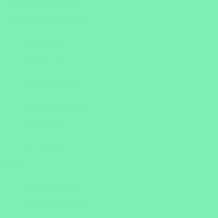
Was möchten Sie erleben?
Mehrfachauswahl möglich!
Aktivurlaub
Natur & Tiere
unerforschte Wege
Kultur & Geschichte
Sonne & Meer
noch unsicher
weiter
Insider Know-how
Persönliche Beratung