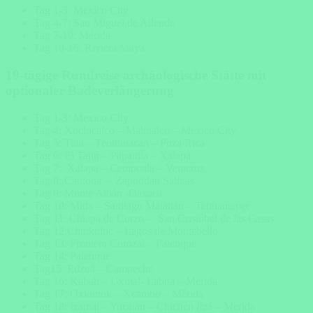
Tag 1-3: Mexico City
Tag 4-7: San Miguel de Allende
Tag 7-10: Mérida
Tag 10-16: Riviera Maya
19-tägige Rundreise archäologische Stätte mit
optionaler Badeverlängerung
Tag 1-3: Mexico City
Tag 4: Xochicalco – Malinalco – Mexico City
Tag 5: Tula – Teotihuacán – Poza Rica
Tag 6: El Tajin – Papantla – Xalapa
Tag 7: Xalapa – Cempoala – Veracruz
Tag 8: Cantona – Zapotitlan Salinas
Tag 9: Monte Albán -Oaxaca
Tag 10: Mitla – Santiago Matatlán – Tehuantepec
Tag 11: Chiapa de Corzo – San Cristóbal de las Casas
Tag 12:Chinkultic – Lagos de Montebello
Tag 13: Frontera Corozal – Palenque
Tag 14: Palenque
Tag15: Edzná – Campeche
Tag 16: Kabah – Uxmal- Labna – Merida
Tag 17: Oxkintok – Xcambo – Mérida
Tag 18: Izamal – Yucatan – Chichén Itzá – Merida