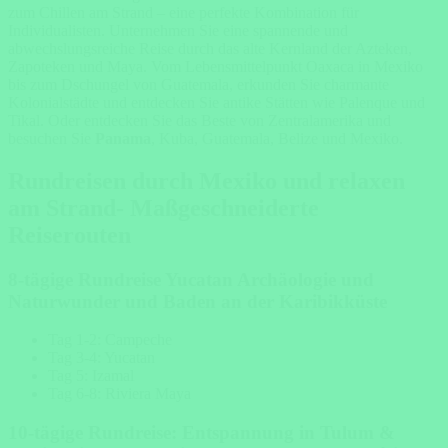
zum Chillen am Strand – eine perfekte Kombination für
Individualisten. Unternehmen Sie eine spannende und
abwechslungsreiche Reise durch das alte Kernland der Azteken,
Zapoteken und Maya. Vom Lebensmittelpunkt Oaxaca in Mexiko
bis zum Dschungel von Guatemala, erkunden Sie charmante
Kolonialstädte und entdecken Sie antike Stätten wie Palenque und
Tikal. Oder entdecken Sie das Beste von Zentralamerika und
besuchen Sie
Panama
, Kuba, Guatemala, Belize und Mexiko.
Rundreisen durch Mexiko und relaxen
am Strand-
Maßgeschneiderte
Reiserouten
8-tägige Rundreise Yucatan Archäologie und
Naturwunder und Baden an der Karibikküste
Tag 1-2: Campeche
Tag 3-4: Yucatan
Tag 5: Izamal
Tag 6-8: Riviera Maya
10-tägige Rundreise: Entspannung in Tulum &