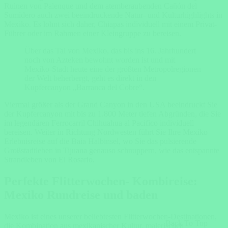
Ruinen von Palenque und dem atemberaubenden Cañón del
Sumidero auch zwei beeindruckende Natur- und Kulturhighlights in
Mexiko. Es lohnt sich daher, Chiapas individuell mit einem Privat-
Führer oder im Rahmen einer Kleingruppe zu bereisen.
Über das Tal von Mexiko, das bis ins 16. Jahrhundert
noch von Azteken bewohnt worden ist und mit
Mexiko-Stadt heute eine der größten Metropolregionen
der Welt beherbergt, geht es direkt in den
Kupfercanyon „Barranca del Cobre“.
Viermal größer als der Grand Canyon in den USA beeindruckt Sie
der Kupfercanyon mit bis zu 1.800 Meter tiefen Abgründen, die Sie
im legendären Ferrocarril Chihuahua al Pacifico individuell
bereisen. Weiter in Richtung Nordwesten führt Sie Ihre Mexiko
Erlebnisreise auf die Baia Halbinsel, wo Sie das pulsierende
Großstadtleben in Tijuana genauso schnuppern, wie das entspannte
Strandleben von El Rosario.
Perfekte Flitterwochen- Kombireise:
Mexiko Rundreise und baden
Mexiko ist eines unserer beliebtesten Flitterwochen-Destinationen,
Back To Top
die Kombination aus mexikanischer Kultur, malerischen