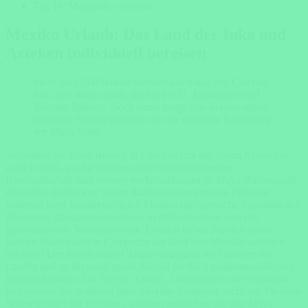
Tag 19: Mayapan – Merida
Mexiko Urlaub: Das Land der Inka und
Azteken individuell bereisen
Mehr als 1.500 Hektar umfasst das Areal von Chichén
Itza, eine Maya-Stadt, die bis ins 11. Jahrhundert auf
Yucatan florierte. Noch heute zeugt eine hervorragend
erhaltene Stufenpyramide von der einstigen Bedeutung
der Maya-Stadt.
Verbinden Sie Ihren Besuch in Chichén Itza mit einem Abstecher
nach Uxmal, wo Sie inmitten einer beeindruckenden
Karstlandschaft eine weitere vorkolumbianische Maya-Ruinenstadt
erkunden. Entdecken Sie im Rahmen einer privaten Führung
während Ihrer Rundreise durch Mexiko die mystische Pyramide des
Zauberers, das sagenumwobene Schildkrötenhaus und das
geheimnisvolle Nonnenviereck. Danach haben Sie sich einen
kleinen Badeurlaub in Campeche am Golf von Mexiko wahrlich
verdient! Der Bundesstaat Chiapas liegt ganz im Südosten des
Landes und ist für seine große Anzahl friedlich zusammenlebender
Ethnien bekannt. Ob Tzeltal, Tzotzil, Lakandonen oder Tojolabal,
hier erleben Sie während Ihrer Mexiko Rundreise nicht nur Mexikos
Schmelztiegel der Kulturen, sondern entdecken mit den Maya-