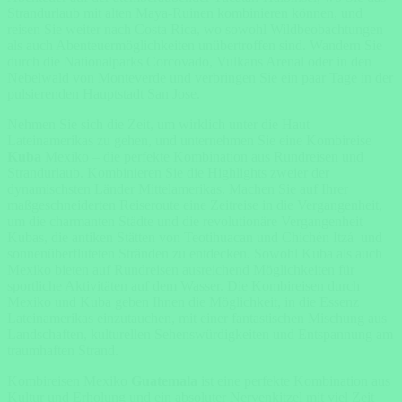
Strandurlaub mit alten Maya-Ruinen kombinieren können, und
reisen Sie weiter nach Costa Rica, wo sowohl Wildbeobachtungen
als auch Abenteuermöglichkeiten unübertroffen sind. Wandern Sie
durch die Nationalparks Corcovado, Vulkans Arenal oder in den
Nebelwald von Monteverde und verbringen Sie ein paar Tage in der
pulsierenden Hauptstadt San Jose.
Nehmen Sie sich die Zeit, um wirklich unter die Haut
Lateinamerikas zu gehen, und unternehmen Sie eine Kombireise
Kuba
Mexiko – die perfekte Kombination aus Rundreisen und
Strandurlaub. Kombinieren Sie die Highlights zweier der
dynamischsten Länder Mittelamerikas. Machen Sie auf Ihrer
maßgeschneiderten Reiseroute eine Zeitreise in die Vergangenheit,
um die charmanten Städte und die revolutionäre Vergangenheit
Kubas, die antiken Stätten von Teotihuacan und Chichén Itzá und
sonnenüberfluteten Stränden zu entdecken. Sowohl Kuba als auch
Mexiko bieten auf Rundreisen ausreichend Möglichkeiten für
sportliche Aktivitäten auf dem Wasser. Die Kombireisen durch
Mexiko und Kuba geben Ihnen die Möglichkeit, in die Essenz
Lateinamerikas einzutauchen, mit einer fantastischen Mischung aus
Landschaften, kulturellen Sehenswürdigkeiten und Entspannung am
traumhaften Strand.
Kombireisen Mexiko
Guatemala
ist eine perfekte Kombination aus
Kultur und Erholung und ein absoluter Nervenkitzel mit viel Zeit