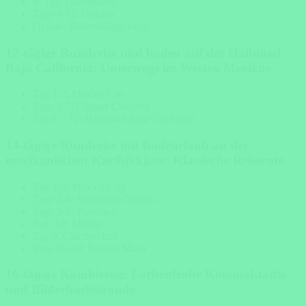
8. Tag: Guanajuato
Tage 9-11: Oaxaca
Option: Badeverlängerung
12-tägige Rundreise und baden auf der Halbinsel
Baja California: Unterwegs im Westen Mexikos
Tag 1-2: Mexico City
Tage 3-7: Copper Canyons
Tag 8 – 12: Halbinsel Baja California
14-tägige Rundreise mit Badeurlaub an der
mexikanischen Karibikküste: Klassische Reiserote
Tag 1-2: Mexico City
Tage 3-4: Hochland Chiapas
Tage 5-6: Palenque
Tag 7-8: Mérida
Tag 9: Chichen Itzá
Tage 10-14: Riviera Maya
16-tägige Kombireise: Farbenfrohe Kolonialstädte
und Bilderbuchstrände