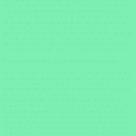
2000 dieser halb-unterirdischen Seen gibt es in ganz Yucatán, von
der Tropfsteinhöhle X’keken bis hin zur Karibik-Lagune Yal’ku, wo
sich Süß- und Salzwasser vermischen und einen einzigartigen
Lebensraum für Tiere bilden. Verbinden Sie Ihre Yucatan Rundreise
mit einem entspannten Badeurlaub an der Playa del Carmen und
flanieren über die Quinta Avenida. Auf einem Zwischenstopp in der
geschützten Bucht von Akumal beobachten Sie Schildkröten bei der
Eiablage und sind mit etwas Glück sogar dabei, wenn der
Nachwuchs schlüpft. Wollen Sie einen traumhaften Strand fast für
sich allein haben, besuchen Sie die Isla Holbox vor der Nordküste.
Yucatan Rundreise: Zahlreiche Nationalparks
Die Küstenstädte sind auch ein idealer Ausgangspunkt für Ausflüge
in die zahlreichen Nationalparks Yucatans. Ihre Yucatan Reise führt
Sie durch eine artenreiche Flora und Fauna: Im Süden liegt der
größte zusammenhängende Regenwald Mittelamerikas, im Norden
die trockene Savanne. Naturliebhaber erfreuen sich an der
Farbenpracht von mehr als 70 Orchideenarten. Ob Delfine und
Krokodile in Sian Ka’an, dem „Ort der Geburt des Himmels“, oder
Flamingos im Naturpark von Celestún: Yucatans Tierwelt bringt Sie
zum Staunen. Steht Ihnen der Sinn nach einem außergewöhnlichen
Abenteuer? Tauchen Sie ab zum Unterwasser-Skulpturenpark„The
Silent Evolution“ von Jason de Caires Taylor. Familien verbringen
auf ihrer Yucatan Rundreise einen aufregenden Tag im Freizeit- und