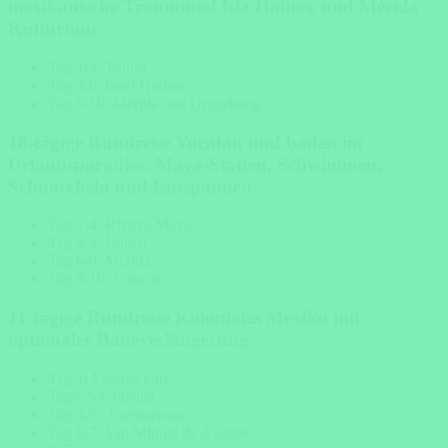
mexikanische Trauminsel Isla Holbox und Mérida
Kulturtour
Tag 1-4: Tulum
Tag 4-6: Insel Holbox
Tag 6-10: Mérida und Umgebung
10-tägige Rundreise Yucatan und baden im
Urlaubsparadies: Maya-Stätten, Schwimmen,
Schnorcheln und Entspannen
Tag 1-4: Riviera Maya
Tag 4-5: Izamal
Tag 6-9: Mérida
Tag 9-10: Cancun
11-tägige Rundreise Koloniales Mexiko mit
optionaler Badeverlängerung
Tag 1: Mexico City
Tage 2-3: Puebla
Tag 4-5: Cuernavaca
Tag 6-7: San Miguel de Allende