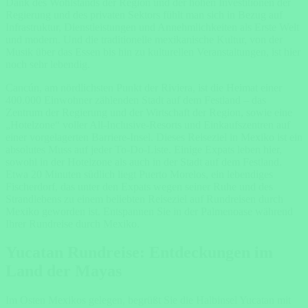
Dank des Wohlstands der Region und der hohen Investitionen der
Regierung und des privaten Sektors fühlt man sich in Bezug auf
Infrastruktur, Dienstleistungen und Annehmlichkeiten als Erste Welt
und modern. Und die traditionelle mexikanische Kultur, von der
Musik über das Essen bis hin zu kulturellen Veranstaltungen, ist hier
noch sehr lebendig.
Cancún, am nördlichsten Punkt der Riviera, ist die Heimat einer
400.000 Einwohner zählenden Stadt auf dem Festland – das
Zentrum der Regierung und der Wirtschaft der Region, sowie eine
„Hotelzone“ voller All-Inclusive-Resorts und Einkaufszentren auf
einer vorgelagerten Barriere-Insel. Dieses Reiseziel in Mexiko ist ein
absolutes Muss auf jeder To-Do-Liste. Einige Expats leben hier,
sowohl in der Hotelzone als auch in der Stadt auf dem Festland.
Etwa 20 Minuten südlich liegt Puerto Morelos, ein lebendiges
Fischerdorf, das unter den Expats wegen seiner Ruhe und des
Strandlebens zu einem beliebten Reiseziel auf Rundreisen durch
Mexiko geworden ist. Entspannen Sie in der Palmenoase während
Ihrer Rundreise durch Mexiko.
Yucatan Rundreise: Entdeckungen im
Land der Mayas
Im Osten Mexikos gelegen, begrüßt Sie die Halbinsel Yucatan mit