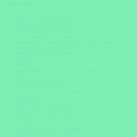
Inhaltsverzeichnis
Traumurlaub in der Karibik: Rundreise Mexiko & Baden
2020 mit cookyourtrips buchen
Mexiko Badeurlaub Riviera Maya – Küstenabschnitt
zwischen Cancún und Tulúm
Yucatan Rundreise: Entdeckungen im Land der Mayas
Länderkombinationen mit Mexiko: Karibik entspannt erleben
Rundreisen durch Mexiko und relaxen am Strand-
Maßgeschneiderte Reiserouten
Mexiko Urlaub: Das Land der Inka und Azteken individuell
bereisen
Perfekte Flitterwochen- Kombireise: Mexiko Rundreise und
baden
Urlaubsziele für „Mexiko mit Kindern“: Rundreise und
Badeurlaub für Familien
Highlights und Sehenswürdigkeiten auf Ihrer Mexiko
Rundreise 2020
Sehenswerte Städte in Mexiko
Unsere Tipps für Ihre Rundreise durch Mexiko
Unsere Tipps für Badeurlaub
Inspiration und Erholung: Rundreise Mexiko mit
Badeverlängerung
Ausspannen und Bade-Vergnügen: Welche Mexiko
Urlaubsorte für 2020?