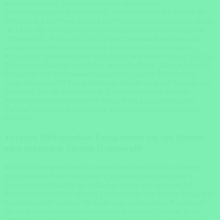
atemberaubenden Traumstränden und den antiken
Stättenvergangener Hochkulturen. Reisen Sie von der Karibik im
Osten an den Golf von Mexiko im Westen und entdecken Sie dabei
ein Land, das noch immer mit seiner geheimnisvollen Geschichte
verbunden ist. Wohin Sie sich auf Ihrer Yucatan Rundreise auch
wenden, fast überall erwarten Sie die antiken Tempelanlagen,
Ritual- und Opferstätten der Mayakultur. Karibikfeeling auf der Isla
Mujeres, ein Bummel durch das „magische Dorf“ Bacalar oder ein
Besuch bei den Unterwasserstatuen von Cancún: Das sind nur
einige Bausteine für Ihre individuelle Rundreise durch Yucatan mit
genügend Zeit für Entspannung. Unsere erfahrenen Mexiko
Reiseexperten unterstützen Sie dabei, Ihren ganz persönlichen
Yucatan Urlaub mit Entspannung an den schönsten Stränden zu
kreieren.
Yucatan Höhepunkte: Entspannen Sie am Strand
oder erkunden Sie den Regenwald
Mit türkisfarbenem Wasser, puderzuckerfeinem Sand und einem
ausgelassenen Nachtleben zieht Cancun mexikanische und
internationale Urlauber an. Auf einer Länge von mehr als 130
Kilometern erstrecken sich die Traumstrände der Riviera Maya. Am
Küstenabschnitt tauchen Sie hinab zum zweitgrößten Korallenriff
der Welt oder entdecken die versteckt liegenden Cenoten. Rund