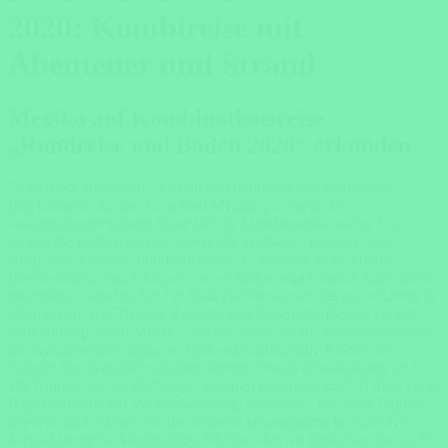
2020: Kombireise mit
Abenteuer und Strand
Mexiko auf Kombinationsreise
„Rundreise und Baden 2020“ erkunden
Es ist diese aufregende Vielfalt an kulturellen und natürlichen
Reichtümern, die das Reiseland Mexiko zu einem der
abwechslungsreichsten Reiseziele in Mittelamerika macht: Da
locken die karibischen Gewässer der Halbinsel Yucatan zum
ausgiebigen Strand- und Badeurlaub in Mexiko. In den tiefen
Regenwäldern von Chiapas warten Mayatempel darauf, individuell
erkundet zu werden. Und in Baia California tobt das pralle Leben in
Metropolen, wie Tijuana, Rosarito und Ensenada. Reisen Sie mit
cookyourtrips nach Mexiko und erkunden Sie die einsamen Strände,
die faszinierenden Bräuche, blühende indianische Kultur, die
tiefgründige Geschichte in den farbenfrohen Kolonialstädten und
alte Ruinen, die im Dschungel verloren gegangen sind. Gehen Sie in
Baja California auf Walbeobachtung, lernen Sie, wie man Tequila
herstellt, und erleben Sie das lebhafte kosmopolitische Flair der
Mega-Metropole Mexico City. Welche Mexiko Reiseidee darf es für