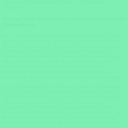
Wasserpark Xcaret mit seinem Korallen- und Meerwasser-
Aquarium.
Yucatan Reise: Unterwegs zu den Kultstätten antiker
Hochkulturen
Die „weiße Stadt“ Mérida ist die Hauptstadt Yucatans und zugleich
Ihr Ausgangspunkt für eine Reise in eine geheimnisvolle Historie.
Rund 80 Kilometer von der Hauptstadt entfernt entdecken Sie die
archäologische Stätte von Uxmal und können die berühmte
Wahrsager-Pyramide erkunden. Beeindruckende Zeugnisse einer
vergangenen Hochkultur finden Sie auch in derMayastadt von
Chichen Itzá, dem mexikanischen Beitrag zu den neuen 7
Weltwundern. Mit ihren 365 Stufen zählt die Pyramide von El
Castillo jeden Tag des Jahres und gilt als Steinkalender der Mayas.
Zu den berühmtesten Ruinen des Landes zählen die Tempelanlagen
von Tulum. Direkt an der Küste gelegen, reichen die Tempel der
Ureinwohner bis an Meer. Nach einer ausgiebigen Erkundungstour
gönnen Sie sich ein Bad in der Grand Cenote, einem der
bekanntesten und beliebtesten der halb-unterirdischen Badeseen.
Weiter geht die Yucatan Rundreise zu den Ausgrabungsstätten von
Ek Balam in der Nähe des kleinen Städtchens Valladolid. Nach
einer Besichtigungstour durch die Kirche San Gervasio und das
Convento de San Bernardino können Sie Ihren ereignisreichen Tag