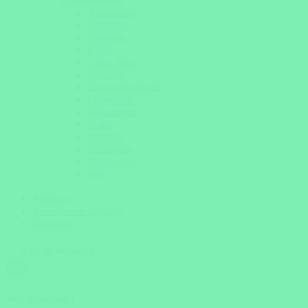
Lateinamerika
Argentinien
Brasilien
Bolivien
Chile
Costa Rica
Ecuador
Galapagos Inseln
Guatemala
Kolumbien
Kuba
Mexiko
Nicaragua
Patagonien
Peru
Magazin
Individuelle Anfrage
Über uns
Hilfe & Beratung
Jetzt erreichbar!