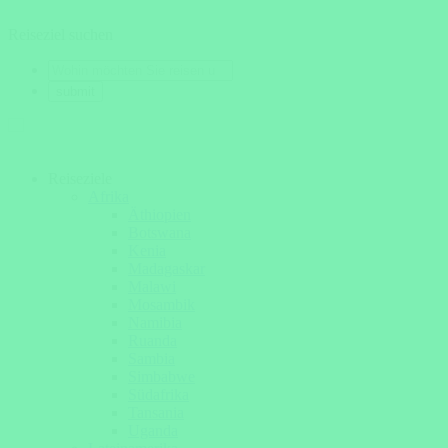
Reiseziel suchen
Reiseziele
Afrika
Äthiopien
Botswana
Kenia
Madagaskar
Malawi
Mosambik
Namibia
Ruanda
Sambia
Simbabwe
Südafrika
Tansania
Uganda