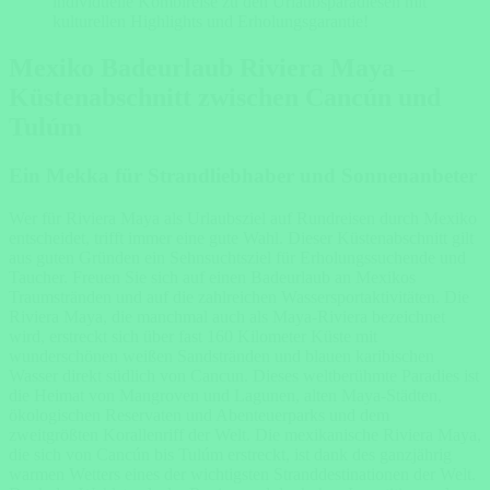
individuelle Kombireise zu den Urlaubsparadiesen mit
kulturellen Highlights und Erholungsgarantie!
Mexiko Badeurlaub Riviera Maya –
Küstenabschnitt zwischen Cancún und
Tulúm
Ein Mekka für Strandliebhaber und Sonnenanbeter
Wer für Riviera Maya als Urlaubsziel auf Rundreisen durch Mexiko
entscheidet, trifft immer eine gute Wahl. Dieser Küstenabschnitt gilt
aus guten Gründen ein Sehnsuchtsziel für Erholungssuchende und
Taucher. Freuen Sie sich auf einen Badeurlaub an Mexikos
Traumstränden und auf die zahlreichen Wassersportaktivitäten. Die
Riviera Maya, die manchmal auch als Maya-Riviera bezeichnet
wird, erstreckt sich über fast 160 Kilometer Küste mit
wunderschönen weißen Sandstränden und blauen karibischen
Wasser direkt südlich von Cancun. Dieses weltberühmte Paradies ist
die Heimat von Mangroven und Lagunen, alten Maya-Städten,
ökologischen Reservaten und Abenteuerparks und dem
zweitgrößten Korallenriff der Welt. Die mexikanische Riviera Maya,
die sich von Cancún bis Tulúm erstreckt, ist dank des ganzjährig
warmen Wetters eines der wichtigsten Stranddestinationen der Welt.