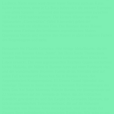
La Boca. Nicht selten wird dieser bunte Stadtteil auch als Klein
Italien bezeichnet, denn in La Boca haben sich die meisten Europäer
– vor allem Italiener – während den Immigrationswellen zwischen
1870 und 1930 niedergelassen. Die kleinen Häuser mit dem
Spitznamen „Conventillos“ (Mini Konvente) geben der
Nachbarschaft ein idyllisches Flair. Die Besitzer dieser Häuser
folgten dem Einfluss des berühmten argentinischen Malers
Quinquela Martín und strichen Ihre Häuser in allen brillanten Farben
des Regenbogens und mehr.
Bestaunen Sie Floralis Generica, eine riesige Metallblume, die im
Herzen von Buenos Aires „blüht“. Im Tierra Santa Themenpark
werden Bibelgeschichten mit herrlich karikaturhaftem Kitsch zum
Leben erweckt. Die vom argentinischen Zeichner Quino erschaffene
kleine Mafalda, die Mitten in Buenos Aires auf einer Parkbank sitzt,
und der wunderschöne Brunnen Fuente de las Nereidas sind auf
jeden Fall sehenswert! Besuchen Sie in Buenos Aires, den
Argentinischen Kongresspalast, El Ateneo Grand Splendid, das
ehmalige Theater ist heute eine der schönsten Buchhandlungen der
Welt. Das Xul Solar Museum, Palacio Barolo, ein Bürogebäude mit
22 Stockwerken auf der Avenida de Mayo, das der Göttlichen
Komödie gewidmet ist, und das Zanjón de Granados Museum, das
sich in unterirdischen Tunneln befindet, die auf die frühesten
Siedlungen von Buenos Aires zurückgehen, sind nur einige der
Zutaten Ihrer individuellen Argentinien Rundreise. Wie wäre es mit