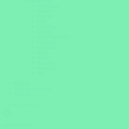
Lateinamerika
Argentinien
Brasilien
Bolivien
Chile
Costa Rica
Ecuador
Galapagos Inseln
Guatemala
Kolumbien
Kuba
Mexiko
Nicaragua
Patagonien
Peru
Magazin
Individuelle Anfrage
Über uns
Hilfe & Beratung
Jetzt erreichbar!