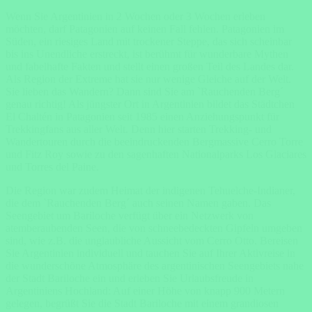
Wenn Sie Argentinien in 2 Wochen oder 3 Wochen erleben
möchten, darf Patagonien auf keinen Fall fehlen. Patagonien im
Süden, ein riesiges Land mit trockener Steppe, das sich scheinbar
bis ins Unendliche erstreckt, ist berühmt für wunderbare Mythen
und fabelhafte Fakten und stellt einen großen Teil des Landes dar.
Als Region der Extreme hat sie nur wenige Gleiche auf der Welt.
Sie lieben das Wandern? Dann sind Sie am `Rauchenden Berg´
genau richtig! Als jüngster Ort in Argentinien bildet das Städtchen
El Chaltén in Patagonien seit 1985 einen Anziehungspunkt für
Trekkingfans aus aller Welt. Denn hier starten Trekking- und
Wandertouren durch die beeindruckenden Bergmassive Cerro Torre
und Fitz Roy sowie zu den sagenhaften Nationalparks Los Glaciares
und Torres del Paine.
Die Region war zudem Heimat der indigenen Tehuelche-Indianer,
die dem `Rauchenden Berg´ auch seinen Namen gaben. Das
Seengebiet um Bariloche verfügt über ein Netzwerk von
atemberaubenden Seen, die von schneebedeckten Gipfeln umgeben
sind, wie z.B. die unglaubliche Aussicht vom Cerro Otto. Bereisen
Sie Argentinien individuell und tauchen Sie auf Ihrer Aktivreise in
die wunderschöne Atmosphäre des argentinischen Seengebiets nahe
der Stadt Bariloche ein und erleben Sie Urlaubsfreude in
Argentiniens Hochland: Auf einer Höhe von knapp 900 Metern
gelegen, begrüßt Sie die Stadt Bariloche mit einem grandiosen