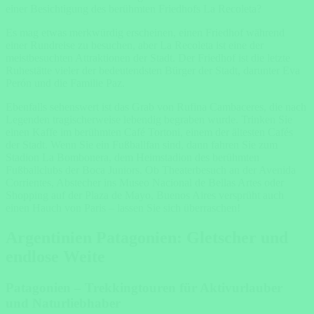
einer Besichtigung des berühmten Friedhofs La Recoleta?
Es mag etwas merkwürdig erscheinen, einen Friedhof während
einer Rundreise zu besuchen, aber La Recoleta ist eine der
meistbesuchten Attraktionen der Stadt. Der Friedhof ist die letzte
Ruhestätte vieler der bedeutendsten Bürger der Stadt, darunter Eva
Perón und die Familie Paz.
Ebenfalls sehenswert ist das Grab von Rufina Cambaceres, die nach
Legenden tragischerweise lebendig begraben wurde. Trinken Sie
einen Kaffe im berühmten Café Tortoni, einem der ältesten Cafés
der Stadt. Wenn Sie ein Fußballfan sind, dann fahren Sie zum
Stadion La Bombonera, dem Heimstadion des berühmten
Fußballclubs der Boca Juniors. Ob Theaterbesuch an der Avenida
Corrientes, Abstecher ins Museo Nacional de Bellas Artes oder
Shopping auf der Plaza de Mayo, Buenos Aires versprüht auch
einen Hauch von Paris – lassen Sie sich überraschen!
Argentinien Patagonien: Gletscher und
endlose Weite
Patagonien – Trekkingtouren für Aktivurlauber
und Naturliebhaber