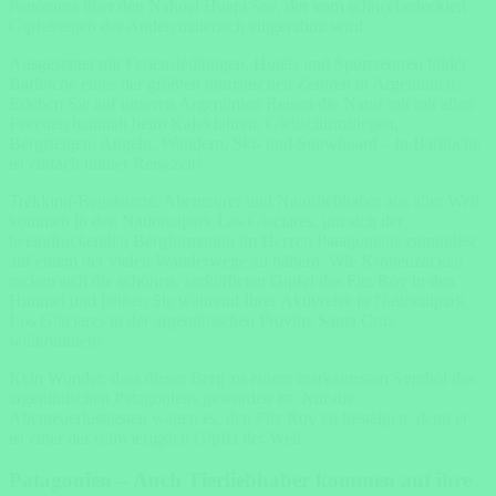
Panorama über den Nahuel Huapi See, der vom schneebedeckten
Gipfelreigen der Anden malerisch eingerahmt wird.
Ausgestattet mit Feriensiedlungen, Hotels und Sportzentren bildet
Bariloche eines der größten touristischen Zentren in Argentinien.
Erleben Sie auf unseren Argentinien Reisen die Natur mit mit allen
Facetten hautnah beim Kajakfahren, Gleitschirmfliegen,
Bergsteigen, Angeln, Wandern, Ski- und Snowboard – in Bariloche
ist einfach immer Reisezeit!
Trekking-Begeisterte, Abenteurer und Naturliebhaber aus aller Welt
kommen in den Nationalpark Los Glaciares, um sich der
beeindruckenden Bergformation im Herzen Patagoniens zumindest
auf einem der vielen Wanderwege zu nähern. Wie Kronenzacken
recken sich die schönen, zerklüfteten Gipfel des Fitz Roy in den
Himmel und heißen Sie während Ihrer Aktivreise in Nationalpark
Los Glaciares in der argentinischen Provinz Santa Cruz
willkommen!
Kein Wunder, dass dieser Berg zu einem markantesten Symbol des
argentinischen Patagoniens geworden ist. Nur die
Abenteuerlustigsten wagen es, den Fitz Roy zu besteigen, denn er
ist einer der schwierigsten Gipfel der Welt.
Patagonien – Auch Tierliebhaber kommen auf ihre