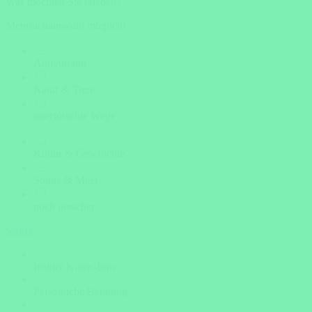
Was möchten Sie erleben?
Mehrfachauswahl möglich!
Aktivurlaub
Natur & Tiere
unerforschte Wege
Kultur & Geschichte
Sonne & Meer
noch unsicher
weiter
Insider Know-how
Persönliche Beratung