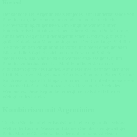
Kosten!
Der südliche Teil Argentiniens zieht jedes Jahr Hunderttausende von
Pinguinen an, die kommen, um zu nisten und die reichliche
Fischversorgung zu genießen. Um Pinguine während Ihrer
Entdeckerreise hautnah zu erleben, fahren Sie nach Punta Tombo,
auf halbem Weg entlang der argentinischen Ostküste, gibt es die
größte Kolonie von Magellanpinguinen. Der 3 km lange Pfad führt
Sie direkt an den Pinguinhöhlen vorbei und bietet einen genauen
Blick auf die Vögel, die sich auf den Felsen und Stränden
niederlassen. Isla Martillo ist ein weiterer erstklassiger Ort, um
Pinguine zu beobachten. Isla Martillo befindet sich an der
südlichsten Spitze des Landes. Auf dieser Insel befinden sich über
1.000 Nester von Magellan- und Gentoo-Pinguinen. Planen Sie Ihre
Rundreise für späte Frühlings-, Sommer- und Frühherbstmonate von
September bis April. Mendoza ist das Herz und die Seele des
Weinlandes. Diese Region beherbergt mehr als die Hälfte der
Weingüter des Landes.
Kombireisen mit Argentinien
Tauchen Sie ein auf einer Bootsfahrt in eine unglaublich schöne
Welt voller Eis und Wasser und staunen Sie über den gewaltigen
Perito Moreno Gletscher– eines der wohl unvergesslichsten