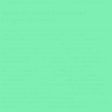
Argentinien-Reisespezialisten von cookyourtrips.com – garantiert!
Kulturelle Touren: Porteños und
patagonische Cowboys
Argentinien ist das größte der Länder im südlichen Teil Südamerikas
– die wohlhabendste Region Südamerikas – mit einer starken
kulturellen Identität und Persönlichkeit, auf die die Argentinier sehr
stolz sind. Buenos Aires ist wohl die eleganteste Hauptstadt
Südamerikas und kann leicht unter die Haut gehen. Vom
intensivsten emotionalen Tango der Welt bis hin zu feinster Küche
und Nachtleben ist B A, wie es liebevoll genannt wird, ein Ort der
reinen Energie. Entfliehen Sie dem Alltag, treffen Sie Porteños, wie
sich die Einwohner von Buenos Aires nennen, und tauchen Sie auf
unseren Argentinien Reisen in eine völlig andere Welt mit einem
besonderen Lebensgefühl ein. Den Ursprungsort des Tango
Argentino, die Hauptstadt Buenos Aires und das Viertel La Boca
dürfen Sie sich auf Ihrer Individualreise unter keinen Umständen
entgehen lassen. Schlendern Sie durch die Altstadt und genießen Sie
auf unseren individuellen Argentinien Reisen das bunte Treiben,
besonders im Künstlerviertel San Telmo, ganz individuell. Lassen
Sie sich von der ausgezeichneten argentinischen Küche verwöhnen
und genießen Sie das Lebensgefühl der Stadt und des Landes.