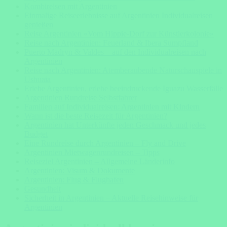
Kombireisen mit Argentinien
Einmalige Reiseerlebnisse auf Argentinien Individualreisen
genießen
Reise Argentinien «Vom Hippie-Dorf zur Künstlerkolonie»
Reise nach Argentinien: Feuerland & Ibera Sumpfland
Puerto Madryn & Valdes – auf den Individualreisen nach
Argentinien
Reise nach Argentinien: Atemberaubende Naturschauspiele in
Ushuaia
Erlebe Argentinien, erlebe beeindruckende Iguazu Wasserfälle
Argentinien Rundreise Selbstfahrer
Familien auf Individualreisen: Argentinien mit Kindern
Wann ist die beste Reisezeit für Argentinien?
Argentinien hat Unterkünfte jeden Geschmack und jedes
Budget
Eine Rundreise durch Argentinien – Fly and Drive
Argentinien Mietwagenrundreisen – Tipps
Reiseziel Argentinien – Allgemeine Länderinfo
Argentinien: Visum & Dokumente
Argentinien: Flug & Flughafen
Gesundheit
Sicherheit in Argentinien – Aktuelle Reisehinweise für
Argentinien