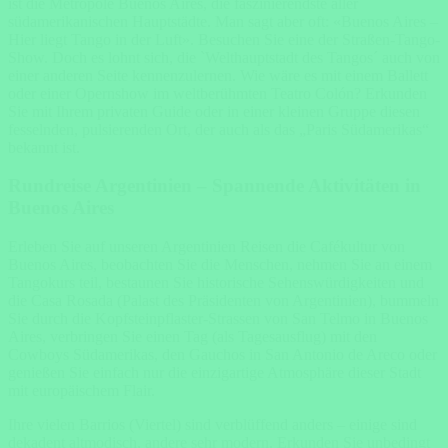
ist die Metropole Buenos Aires, die faszinierendste aller
südamerikanischen Hauptstädte. Man sagt aber oft: «Buenos Aires –
Hier liegt Tango in der Luft». Besuchen Sie eine der Straßen-Tango-
Show. Doch es lohnt sich, die `Welthauptstadt des Tangos´ auch von
einer anderen Seite kennenzulernen. Wie wäre es mit einem Ballett
oder einer Opernshow im weltberühmten Teatro Colón? Erkunden
Sie mit Ihrem privaten Guide oder in einer kleinen Gruppe diesen
fesselnden, pulsierenden Ort, der auch als das „Paris Südamerikas“
bekannt ist.
Rundreise Argentinien – Spannende Aktivitäten in
Buenos Aires
Erleben Sie auf unseren Argentinien Reisen die Cafékultur von
Buenos Aires, beobachten Sie die Menschen, nehmen Sie an einem
Tangokurs teil, bestaunen Sie historische Sehenswürdigkeiten und
die Casa Rosada (Palast des Präsidenten von Argentinien), bummeln
Sie durch die Kopfsteinpflaster-Strassen von San Telmo in Buenos
Aires, verbringen Sie einen Tag (als Tagesausflug) mit den
Cowboys Südamerikas, den Gauchos in San Antonio de Areco oder
genießen Sie einfach nur die einzigartige Atmosphäre dieser Stadt
mit europäischem Flair.
Ihre vielen Barrios (Viertel) sind verblüffend anders – einige sind
dekadent altmodisch, andere sehr modern. Erkunden Sie unbedingt