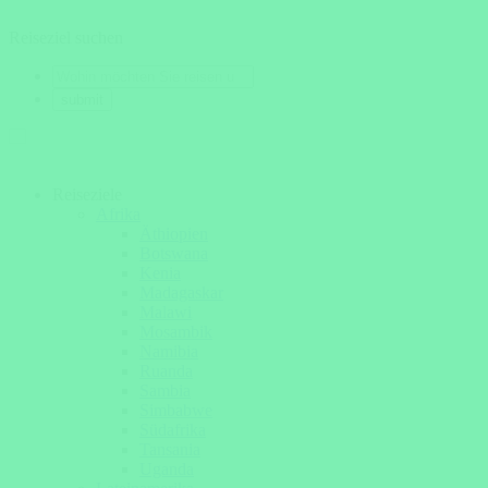
Reiseziel suchen
Reiseziele
Afrika
Äthiopien
Botswana
Kenia
Madagaskar
Malawi
Mosambik
Namibia
Ruanda
Sambia
Simbabwe
Südafrika
Tansania
Uganda