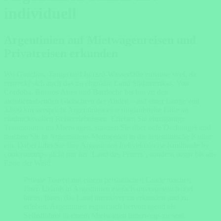
individuell
Argentinien auf Mietwagenreisen und
Privatreisen erkunden
Wo Gauchos, Tango und Iguazú-Wasserfälle zuhause sind, da
erstreckt sich auch das zweitgrößte Land Südamerikas. Von
Cordoba, Buenos Aires und Bariloche bis hin zu den
atemberaubenden Gletschern der Anden – auf einer Länge von
3.800 km verspricht Argentinien eine unglaubliche Fülle an
eindrucksvollen Reiseerlebnissen. Erleben Sie einzigartige
Traumrouten im Mietwagen, staunen Sie über tiefe Dschungel und
tauchen Sie in Argentiniens Metropolen in die argentinische Kultur
ein. Dabei führt Sie Ihre Argentinien Individualreise handmade by
cookyourtrips nicht nur ins `Land des Feuers´, sondern sogar bis ans
Ende der Welt!
Private Touren mit einem persönlichen Guide machen
Ihren Urlaub in Argentinien einfach unvergesslich und
bieten Ihnen das Land intensiver zu erkunden und zu
erleben. Argentinien eignet sich hervorragend als
Selbstfahrer in einem Mietwagen unterwegs zu sein
.