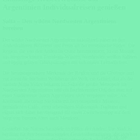
Argentinien Individualreisen genießen
Salta – Den wilden Nordwesten Argentiniens
bereisen
Der wilder Nordwesten Argentiniens ist kulturell näher an den
Andenkulturen Boliviens und Perus als der europäische Süden. Die
Region, die von den Anden im Osten herunterstürzt, ist ein Mosaik
aus ausgetrockneten Terrakotta-Wüsten, blendenden weißen Salinen
und üppig grünen Tabakplantagen mit kolonialen Lehmdörfern.
Die herausragendsten Merkmale der Region sind die Geologie und
vor allem die höchsten Weinberge der Welt, ein Gebiet, das als das
nächste Napa Valley bekannt ist. Salta die größte Metropole im
Nordwesten Argentiniens und ein faszinierender Ort, den man auf
einer Studienreise durch Argentinien nicht verpassen sollte. Als
Kleinstadt überzeugt Sie Salta mit hervorragenden Museen,
gemütlichen Cafés, einer lebendigen Volksmusik-Tradition und
eignet sich daher hervorragend für einen Zwischenstopp auf dem
Weg von Buenos Aires nach Mendoza.
Genießen Sie Naturschauspiele zu Füßen der Anden: Die Stadt ist
berühmt für ihre beeindruckenden Gesteinsformationen, die sich hier
Back To Top
unweit des Zentrums an den Osthängen der Anden farbenfroh