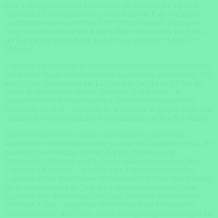
einer außergewöhnlichen Wandertour ein. Staunen Sie auf Ihrer
Argentinien Erlebnisreise über plötzlich aus der Erde wachsende
Gesteinsformationen, entdecken Sie Versteinerungen entlang des
Wegs und besuchen Sie die Ruinen längst vergangener Kulturen –
der Talampaya Nationalpark ist nicht von ungefähr UNESCO
Welterbe!
Argentinien Reisen sind ganz individuelle Abenteuer-Reisen. Denn
hier erleben Sie die atemberaubende Zugfahrt im spektakulären Tren
a las Nubes, bestaunen in der La Cueva de las Manos (Höhle der
Hände in der Schlucht des Río Pinturas) 10.000 Jahre alte
Handabdrücke und Wandmalereien, besuchen die prunkvollen
Mausoleen auf dem Cementerio de la Recoleta in Buenos Aires und
genießen den unvergesslichen Sonnenaufgang am Fitz Roy Massiv.
Vielleicht unternehmen Sie mit einem privaten Guide auch
ausgedehnte Wanderungen an der Lagune del Diamante oder zu den
massiven Felsskulpturen aus der Zeit der Dinosaurier in
Ischigualasto? Egal, für welche Reisehighlights Sie sich auf Ihrer
Argentinien Rundreise 2 Wochen oder 3 Wochen entscheiden,
Argentinien wird Ihnen immer im Gedächtnis bleiben! Kombinieren
Sie Ihre abenteuerreiche Tour daher auch gerne mit einer Chile
Rundreise oder unternehmen Sie einen Abstecher ins chilenische
Feuerland. Unsere Argentinien Reisen mit einem individuellen
Erlebnischarakter sind vieles, nur nicht langweilig! Dafür sorgen die