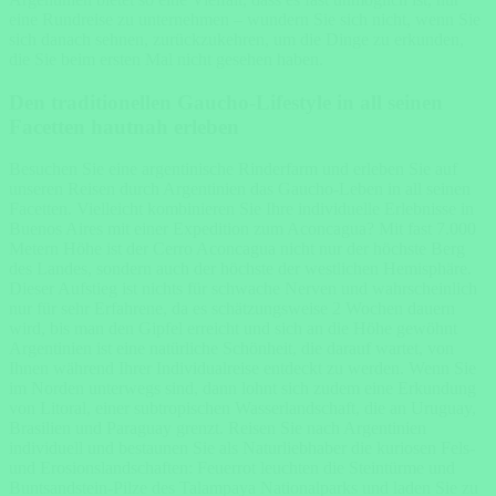
eine Rundreise zu unternehmen – wundern Sie sich nicht, wenn Sie
sich danach sehnen, zurückzukehren, um die Dinge zu erkunden,
die Sie beim ersten Mal nicht gesehen haben.
Den traditionellen Gaucho-Lifestyle in all seinen
Facetten hautnah erleben
Besuchen Sie eine argentinische Rinderfarm und erleben Sie auf
unseren Reisen durch Argentinien das Gaucho-Leben in all seinen
Facetten. Vielleicht kombinieren Sie Ihre individuelle Erlebnisse in
Buenos Aires mit einer Expedition zum Aconcagua? Mit fast 7.000
Metern Höhe ist der Cerro Aconcagua nicht nur der höchste Berg
des Landes, sondern auch der höchste der westlichen Hemisphäre.
Dieser Aufstieg ist nichts für schwache Nerven und wahrscheinlich
nur für sehr Erfahrene, da es schätzungsweise 2 Wochen dauern
wird, bis man den Gipfel erreicht und sich an die Höhe gewöhnt
Argentinien ist eine natürliche Schönheit, die darauf wartet, von
Ihnen während Ihrer Individualreise entdeckt zu werden. Wenn Sie
im Norden unterwegs sind, dann lohnt sich zudem eine Erkundung
von Litoral, einer subtropischen Wasserlandschaft, die an Uruguay,
Brasilien und Paraguay grenzt. Reisen Sie nach Argentinien
individuell und bestaunen Sie als Naturliebhaber die kuriosen Fels-
und Erosionslandschaften: Feuerrot leuchten die Steintürme und
Buntsandstein-Pilze des Talampaya Nationalparks und laden Sie zu