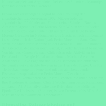
Naturschauspiele auf Argentinien Reisen, das Sie mit cookyourtrips
ganz individuell erleben werden!
Er war sachverständiger Geograf bei der Ermittlung der
argentinischen Landesgrenzen 1902, Mitbegründer der
argentinischen Pfadfinder und Förderer einer Schule in Buenos
Aires: der Argentinier Perito Moreno. Sein Wirken war auf vielen
Gebieten so groß, dass heute nicht nur der 30 km lange Perito-
Moreno-Gletscher im Nationalpark Los Glaciares nach ihm benannt
ist, sondern auch der Nationalpark Perito Moreno in Santa Cruz
sowie die Stadt Perito Moreno an der Grenze zu Chile. Sie können
den Gletscher, der immer noch wächst, zu jeder Jahreszeit besuchen.
Von hier aus können Sie nach Chile reisen oder Aktivitäten im
Feuerland und Beagle-Kanal unternehmen. Machen Sie einen
Abstecher zu Lake Fagnano und Lake Escondido und entdecken
Sie damit zwei versteckte Juwelen in der Tierra del Fuego. Um Ihre
Tierbeobachtungen im Feuerland mit den atemberaubenden
Eismasse des spektakulären Perito Moreno Gletschers zu
kombinieren, kontaktieren Sie unsere Experten, die Ihnen bei helfen,
Ihre Rundreise Argentinien Chile 3 Wochen zum besten Reisemonat
zu planen. Als Alternative wäre eine Reise durch die südlichen
Fjorde. Die Hochsaison (Sommer) ist von Dezember bis März. Sie
begrüsst Sie mit wärmsten Temperaturen.
Einmalige Reiseerlebnisse auf