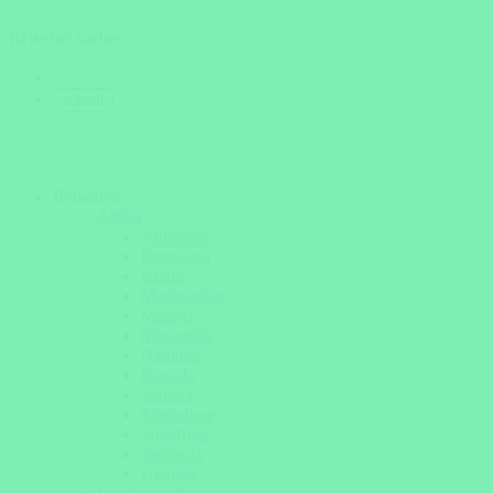
Reiseziel suchen
Reiseziele
Afrika
Äthiopien
Botswana
Kenia
Madagaskar
Malawi
Mosambik
Namibia
Ruanda
Sambia
Simbabwe
Südafrika
Tansania
Uganda