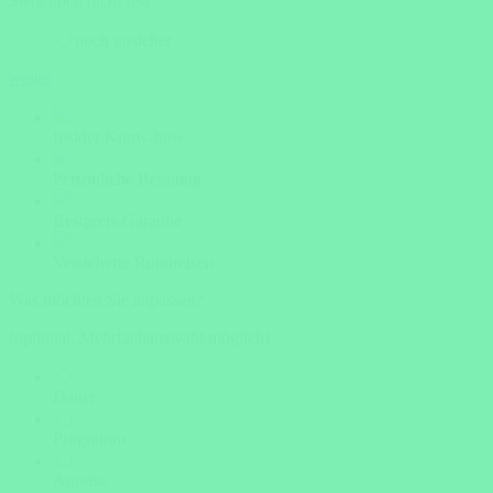
Steht noch nicht fest
noch unsicher
weiter
Insider Know-how
Persönliche Beratung
Bestpreis-Garantie
Versicherte Rundreisen
Was möchten Sie anpassen?
(optional, Mehrfachauswahl möglich)
Dauer
Programm
Anreise