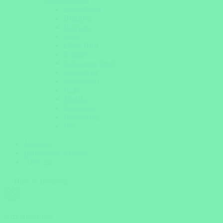
Lateinamerika
Argentinien
Brasilien
Bolivien
Chile
Costa Rica
Ecuador
Galapagos Inseln
Guatemala
Kolumbien
Kuba
Mexiko
Nicaragua
Patagonien
Peru
Magazin
Individuelle Anfrage
Über uns
Hilfe & Beratung
Jetzt erreichbar!