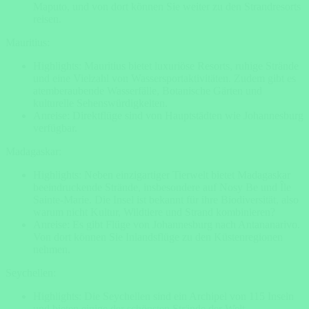
Maputo, und von dort können Sie weiter zu den Strandresorts
reisen.
Mauritius:
Highlights: Mauritius bietet luxuriöse Resorts, ruhige Strände
und eine Vielzahl von Wassersportaktivitäten. Zudem gibt es
atemberaubende Wasserfälle, Botanische Gärten und
kulturelle Sehenswürdigkeiten.
Anreise: Direktflüge sind von Hauptstädten wie Johannesburg
verfügbar.
Madagaskar:
Highlights: Neben einzigartiger Tierwelt bietet Madagaskar
beeindruckende Strände, insbesondere auf Nosy Be und Île
Sainte-Marie. Die Insel ist bekannt für ihre Biodiversität, also
warum nicht Kultur, Wildtiere und Strand kombinieren?
Anreise: Es gibt Flüge von Johannesburg nach Antananarivo.
Von dort können Sie Inlandsflüge zu den Küstenregionen
nehmen.
Seychellen:
Highlights: Die Seychellen sind ein Archipel von 115 Inseln
und bieten einige der schönsten Strände der Welt,