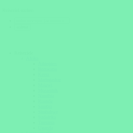
Reiseziel suchen
Reiseziele
Afrika
Äthiopien
Botswana
Kenia
Madagaskar
Malawi
Mosambik
Namibia
Ruanda
Sambia
Simbabwe
Südafrika
Tansania
Uganda