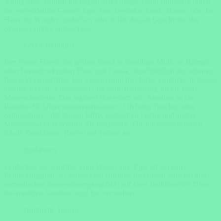
Afrika über Arabien bis Indien und Europa. Beim Bummeln durch
die verwinkelten Gassen kann man beeindruckende Bauten wie das
Haus der Wunder entdecken oder in die dunkle Geschichte des
Sklavenmarktes eintauchen.
Grüne Refugien
Der Jozani Forest, ein grünes Juwel in Sansibars Mitte, ist Heimat
einer beeindruckenden Flora und Fauna, einschließlich der seltenen
Roten Stummelaffen. Ein Spaziergang hier bietet Einblicke in dieses
beeindruckende Ökosystem und seine Bedeutung für die Insel.
Meeresabenteuer Das marine Ökosystem von Sansibar ist ein
Paradies für Unterwasserenthusiasten. Ob beim Tauchen oder
Schnorcheln – die bunten Riffe, exotischen Fische und andere
Meeresbewohner werden Sie begeistern. Für Interessierte bieten
lokale Tauchbasen Kurse und Touren an.
Seefahrten
Entdecken Sie Sansibar vom Wasser aus. Egal ob bei einer
Entdeckungstour zu versteckten Buchten und Inseln oder bei einer
romantischen Sonnenuntergangsfahrt auf einer traditionellen Dhau –
das maritime Sansibar wird Sie verzaubern.
Kulturelle Touren