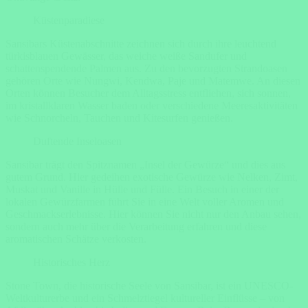
Küstenparadiese
Sansibars Küstenabschnitte zeichnen sich durch ihre leuchtend
türkisblauen Gewässer, das weiche weiße Sandufer und
schattenspendende Palmen aus. Zu den bevorzugten Strandoasen
gehören Orte wie Nungwi, Kendwa, Paje und Matemwe. An diesen
Orten können Besucher dem Alltagsstress entfliehen, sich sonnen,
im kristallklaren Wasser baden oder verschiedene Meeresaktivitäten
wie Schnorcheln, Tauchen und Kitesurfen genießen.
Duftende Inseloasen
Sansibar trägt den Spitznamen „Insel der Gewürze“ und dies aus
gutem Grund. Hier gedeihen exotische Gewürze wie Nelken, Zimt,
Muskat und Vanille in Hülle und Fülle. Ein Besuch in einer der
lokalen Gewürzfarmen führt Sie in eine Welt voller Aromen und
Geschmackserlebnisse. Hier können Sie nicht nur den Anbau sehen,
sondern auch mehr über die Verarbeitung erfahren und diese
aromatischen Schätze verkosten.
Historisches Herz
Stone Town, die historische Seele von Sansibar, ist ein UNESCO-
Weltkulturerbe und ein Schmelztiegel kultureller Einflüsse – von