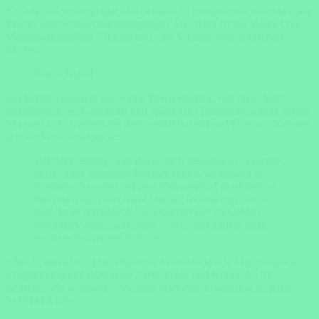
Ein Marine-Schutzgebiet, das bekannt ist für seine beeindruckenden
Tauch- und Schnorchelbedingungen. Das Atoll ist ein Magnet für
Meeresschildkröten, Delfine und eine Vielzahl von tropischen
Fischen.
Prison Island
Ein kurzer Bootstrip von Stone Town entfernt, war diese Insel
ursprünglich ein Gefängnis und später ein Quarantänestation. Heute
ist es ein Schutzgebiet für Riesenschildkröten und bietet auch einige
schöne Schnorchelplätze.
Bei der Planung einer Reise nach Sansibar ist es ratsam,
auch einige kulturelle Normen und Erwartungen zu
beachten. Sansibar hat eine überwiegend muslimische
Bevölkerung, und obwohl sie an Touristen gewöhnt
sind, ist es respektvoll, sich konservativ zu kleiden,
besonders wenn man Stone Town oder andere nicht-
touristische Gebiete besucht.
Alles in allem bietet Sansibar eine beeindruckende Mischung aus
Entspannung und Abenteuer, Geschichte und Kultur. Es ist
sicherlich ein würdiger Abschluss oder eine Ergänzung zu jeder
Safari in Afrika.