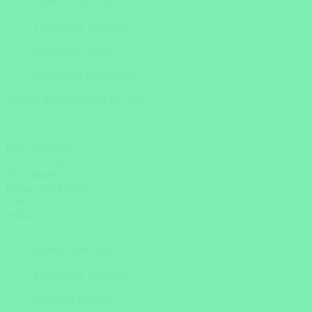
Insider Know-how
Persönliche Beratung
Bestpreis-Garantie
Versicherte Rundreisen
Wieviel Budget planen Sie ein?
Flug inklusive?
Ja
Nein
Abflughafen
Budget pro Person
6500 €
weiter
Insider Know-how
Persönliche Beratung
Bestpreis-Garantie