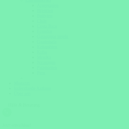
Lateinamerika
Argentinien
Brasilien
Bolivien
Chile
Costa Rica
Ecuador
Galapagos Inseln
Guatemala
Kolumbien
Kuba
Mexiko
Nicaragua
Patagonien
Peru
Magazin
Individuelle Anfrage
Über uns
Hilfe & Beratung
Jetzt erreichbar!