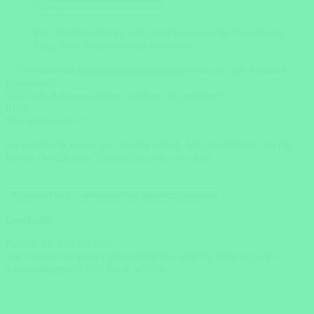
Ihre Telefonnummer wird ausschliesslich für Rückfragen
bzgl. Ihres Reisewunschs verwendet.
Ich habe die
Datenschutzerklärung
gelesen und zur Kenntnis
genommen.
Wie viele Reisevorschläge möchten Sie erhalten?
0
1
2
3
Wie gehts weiter?
Sie werden in Kürze per Telefon oder E-Mail kontaktiert, um die
letzten Details Ihrer Traumreise zu besprechen.
Absenden und 3 unverbindliche Angebote erhalten!
Geschafft!
Packen Sie Ihre Sachen.
Die Traumreise Ihres Lebens wird von unseren Reiseexperten
zusammengestellt und frisch serviert.