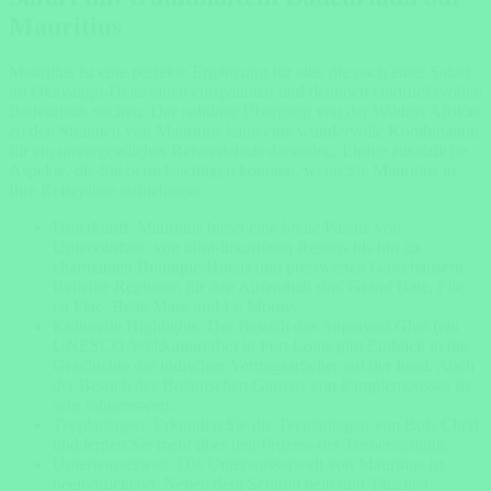
Mauritius
Mauritius ist eine perfekte Ergänzung für alle, die nach einer Safari
im Okavango-Delta einen entspannten und dennoch eindrucksvollen
Badeurlaub suchen. Der nahtlose Übergang von der Wildnis Afrikas
zu den Stränden von Mauritius kann eine wundervolle Kombination
für ein unvergessliches Reiseerlebnis darstellen. Einige zusätzliche
Aspekte, die Sie berücksichtigen könnten, wenn Sie Mauritius in
Ihre Reisepläne aufnehmen:
Unterkunft: Mauritius bietet eine breite Palette von
Unterkünften, von ultra-luxuriösen Resorts bis hin zu
charmanten Boutique-Hotels und preiswerten Gästehäusern.
Beliebte Regionen für den Aufenthalt sind Grand Baie, Flic
en Flac, Belle Mare und Le Morne.
Kulturelle Highlights: Der Besuch des Aapravasi Ghat (ein
UNESCO-Weltkulturerbe) in Port Louis gibt Einblick in die
Geschichte der indischen Vertragsarbeiter auf der Insel. Auch
der Besuch des Botanischen Gartens von Pamplemousses ist
sehr lohnenswert.
Teeplantagen: Erkunden Sie die Teeplantagen von Bois Chéri
und lernen Sie mehr über den Prozess der Teeherstellung.
Unterwasserwelt: Die Unterwasserwelt von Mauritius ist
beeindruckend. Neben dem Schnorcheln und Tauchen