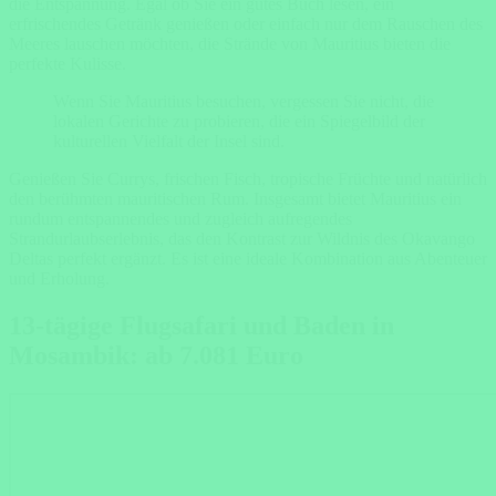
die Entspannung. Egal ob Sie ein gutes Buch lesen, ein
erfrischendes Getränk genießen oder einfach nur dem Rauschen des
Meeres lauschen möchten, die Strände von Mauritius bieten die
perfekte Kulisse.
Wenn Sie Mauritius besuchen, vergessen Sie nicht, die
lokalen Gerichte zu probieren, die ein Spiegelbild der
kulturellen Vielfalt der Insel sind.
Genießen Sie Currys, frischen Fisch, tropische Früchte und natürlich
den berühmten mauritischen Rum. Insgesamt bietet Mauritius ein
rundum entspannendes und zugleich aufregendes
Strandurlaubserlebnis, das den Kontrast zur Wildnis des Okavango
Deltas perfekt ergänzt. Es ist eine ideale Kombination aus Abenteuer
und Erholung.
13-tägige Flugsafari und Baden in
Mosambik: ab 7.081 Euro