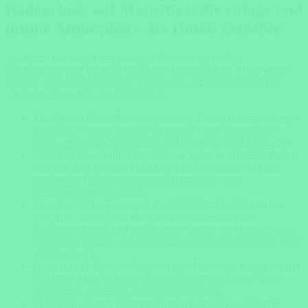
Badeurlaub auf Mauritius: die ruhige und
intime Atmosphäre des Hotels genießen
Mauritius, mit seinen kristallklaren Gewässern, weißen
Sandstränden und üppigen tropischen Landschaften, ist ein echter
Hotspot für Luxusresorts und Strandhotels. Hier sind einige der
schönsten Strandhotels auf Mauritius:
The Oberoi Beach Resort, Mauritius: Dieses luxuriöse Resort
liegt an der Nordwestküste und bietet Villen mit privaten
Pools, exquisiten Restaurants und einem ganzheitlichen Spa.
One&Only Le Saint Géran: Dieses legendäre Hotel befindet
sich auf einer privaten Halbinsel und ist bekannt für seine
exklusiven Villen, erstklassigen Restaurants und
Wassersportmöglichkeiten.
Shangri-La’s Le Touessrok Resort & Spa: Gelegen an der
Ostküste, bietet dieses Resort eine Kombination aus
modernem Luxus und mauritischer Kultur. Es hat auch einen
exklusiven Zugang zur Île aux Cerfs und Ilot Mangénie, zwei
privaten Inseln.
Constance Belle Mare Plage: Dieses Resort am langen Strand
von Belle Mare bietet zwei erstklassige Golfplätze, sieben
Restaurants und einen herrlichen Meerblick.
LUX Belle Mare
*: Bekannt für sein lebendiges Ambiente,