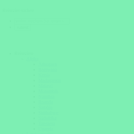
Reiseziel suchen
Reiseziele
Afrika
Äthiopien
Botswana
Kenia
Madagaskar
Malawi
Mosambik
Namibia
Ruanda
Sambia
Simbabwe
Südafrika
Tansania
Uganda