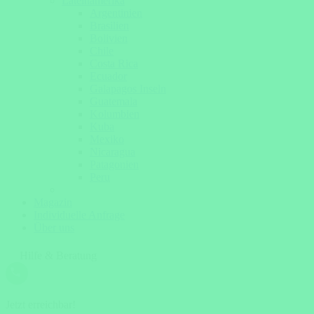
Lateinamerika
Argentinien
Brasilien
Bolivien
Chile
Costa Rica
Ecuador
Galapagos Inseln
Guatemala
Kolumbien
Kuba
Mexiko
Nicaragua
Patagonien
Peru
Magazin
Individuelle Anfrage
Über uns
Hilfe & Beratung
Jetzt erreichbar!