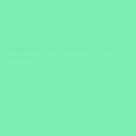
die zu dieser einzigartigen Landschaft geführt haben, studieren
können. Ein Besuch der Bull’s Party lohnt sich als Tagesausflug,
aber um die wahre Magie dieses Ortes zu erleben, ist eine
Übernachtung auf der Farm Ameib zu empfehlen. Besonders
beeindruckend ist der Moment, wenn die untergehende Sonne die
Elefantenkopf-Formation beleuchtet – ein wahrhaft magischer
Augenblick.
Oranjemund: Ein Potenzial für den
Tourismus
Da der heutige Diamantenabbau hauptsächlich auf das
Mündungsgebiet des Oranje-Flusses konzentriert ist, wurden einige
der strengen Zutrittsbeschränkungen im Zusammenhang mit der
Proklamation des Sperrgebiets Nationalparks im Jahr 2008
aufgehoben. Dies hat die Möglichkeit eröffnet, die Stadt
Oranjemund für den Tourismus zu öffnen. Diese Stadt, die einst von
der Diamantgesellschaft De Beers gegründet wurde, diente der
Unterbringung der Minenarbeiter. Hier wurden zahlreiche
Freizeiteinrichtungen geschaffen, um die Langeweile zu bekämpfen,
und es gibt wunderschöne Strände am Atlantik.
Die Öffnung von Oranjemund für den Tourismus
würde ein weiteres lohnenswertes Ziel in dieser