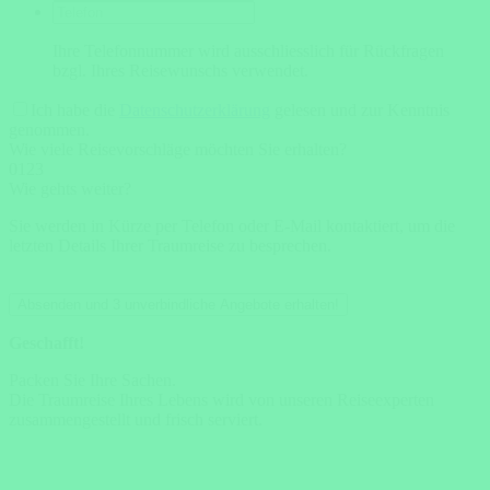
Ihre Telefonnummer wird ausschliesslich für Rückfragen
bzgl. Ihres Reisewunschs verwendet.
Ich habe die
Datenschutzerklärung
gelesen und zur Kenntnis
genommen.
Wie viele Reisevorschläge möchten Sie erhalten?
0
1
2
3
Wie gehts weiter?
Sie werden in Kürze per Telefon oder E-Mail kontaktiert, um die
letzten Details Ihrer Traumreise zu besprechen.
Absenden und 3 unverbindliche Angebote erhalten!
Geschafft!
Packen Sie Ihre Sachen.
Die Traumreise Ihres Lebens wird von unseren Reiseexperten
zusammengestellt und frisch serviert.