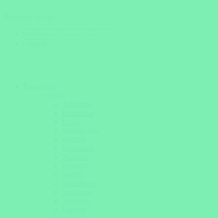
Reiseziel suchen
Reiseziele
Afrika
Äthiopien
Botswana
Kenia
Madagaskar
Malawi
Mosambik
Namibia
Ruanda
Sambia
Simbabwe
Südafrika
Tansania
Uganda