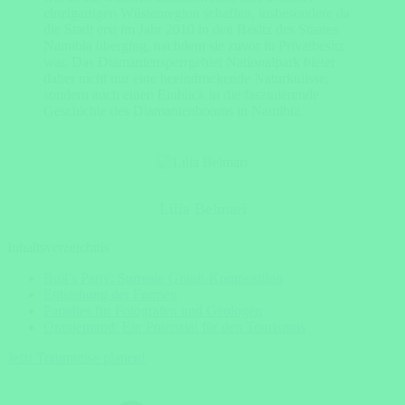
einzigartigen Wüstenregion schaffen, insbesondere da
die Stadt erst im Jahr 2010 in den Besitz des Staates
Namibia überging, nachdem sie zuvor in Privatbesitz
war. Das Diamantensperrgebiet Nationalpark bietet
daher nicht nur eine beeindruckende Naturkulisse,
sondern auch einen Einblick in die faszinierende
Geschichte des Diamantenbooms in Namibia.
Lilia Belmari
Inhaltsverzeichnis
Bull’s Party: Surreale Granit-Komposition
Entstehung der Formen
Paradies für Fotografen und Geologen
Oranjemund: Ein Potenzial für den Tourismus
Jetzt Traumreise planen!