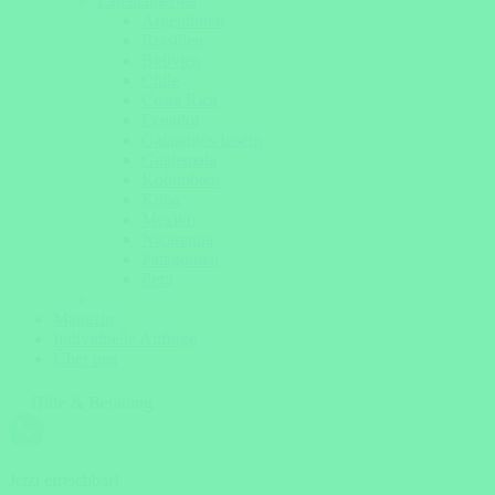
Lateinamerika
Argentinien
Brasilien
Bolivien
Chile
Costa Rica
Ecuador
Galapagos Inseln
Guatemala
Kolumbien
Kuba
Mexiko
Nicaragua
Patagonien
Peru
Magazin
Individuelle Anfrage
Über uns
Hilfe & Beratung
Jetzt erreichbar!