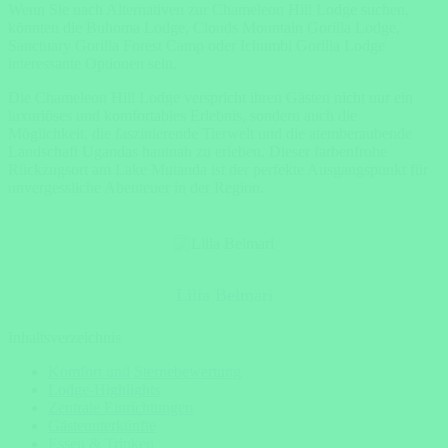
Wenn Sie nach
Alternativen
zur Chameleon Hill Lodge suchen,
könnten die Buhoma Lodge, Clouds Mountain Gorilla Lodge,
Sanctuary Gorilla Forest Camp oder Ichumbi Gorilla Lodge
interessante Optionen sein.
Die Chameleon Hill Lodge verspricht ihren Gästen nicht nur ein
luxuriöses und komfortables Erlebnis, sondern auch die
Möglichkeit, die faszinierende Tierwelt und die atemberaubende
Landschaft Ugandas hautnah zu erleben. Dieser farbenfrohe
Rückzugsort am Lake Mutanda ist der perfekte Ausgangspunkt für
unvergessliche Abenteuer in der Region.
Lilia Belmari
Inhaltsverzeichnis
Komfort und Sternebewertung
Lodge-Highlights
Zentrale Einrichtungen
Gästeunterkünfte
Essen & Trinken