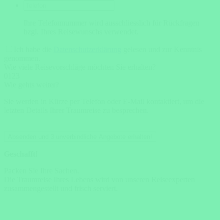
Ihre Telefonnummer wird ausschliesslich für Rückfragen
bzgl. Ihres Reisewunschs verwendet.
Ich habe die
Datenschutzerklärung
gelesen und zur Kenntnis
genommen.
Wie viele Reisevorschläge möchten Sie erhalten?
0
1
2
3
Wie gehts weiter?
Sie werden in Kürze per Telefon oder E-Mail kontaktiert, um die
letzten Details Ihrer Traumreise zu besprechen.
Absenden und 3 unverbindliche Angebote erhalten!
Geschafft!
Packen Sie Ihre Sachen.
Die Traumreise Ihres Lebens wird von unseren Reiseexperten
zusammengestellt und frisch serviert.