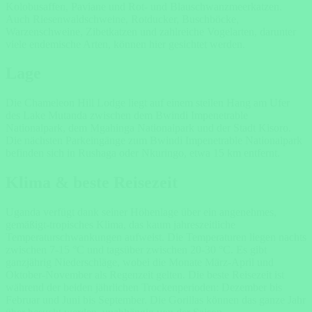
Kolobusaffen, Paviane und Rot- und Blauschwanzmeerkatzen.
Auch Riesenwaldschweine, Rotducker, Buschböcke,
Warzenschweine, Zibetkatzen und zahlreiche Vogelarten, darunter
viele endemische Arten, können hier gesichtet werden.
Lage
Die Chameleon Hill Lodge liegt auf einem steilen Hang am Ufer
des Lake Mutanda zwischen dem Bwindi Impenetrable
Nationalpark, dem Mgahinga Nationalpark und der Stadt Kisoro.
Die nächsten Parkeingänge zum Bwindi Impenetrable Nationalpark
befinden sich in Rushaga oder Nkuringo, etwa 15 km entfernt.
Klima & beste Reisezeit
Uganda verfügt dank seiner Höhenlage über ein angenehmes,
gemäßigt-tropisches Klima, das kaum jahreszeitliche
Temperaturschwankungen aufweist. Die Temperaturen liegen nachts
zwischen 7-15 °C und tagsüber zwischen 20-30 °C. Es gibt
ganzjährig Niederschläge, wobei die Monate März-April und
Oktober-November als Regenzeit gelten. Die beste Reisezeit ist
während der beiden jährlichen Trockenperioden: Dezember bis
Februar und Juni bis September. Die Gorillas können das ganze Jahr