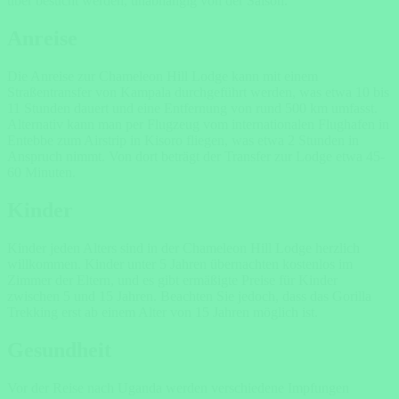
über besucht werden, unabhängig von der Saison.
Anreise
Die
Anreise
zur Chameleon Hill Lodge kann mit einem
Straßentransfer von Kampala durchgeführt werden, was etwa 10 bis
11 Stunden dauert und eine Entfernung von rund 500 km umfasst.
Alternativ kann man per Flugzeug vom internationalen Flughafen in
Entebbe zum Airstrip in Kisoro fliegen, was etwa 2 Stunden in
Anspruch nimmt. Von dort beträgt der Transfer zur Lodge etwa 45-
60 Minuten.
Kinder
Kinder
jeden Alters sind in der Chameleon Hill Lodge herzlich
willkommen.
Kinder
unter 5 Jahren übernachten kostenlos im
Zimmer der Eltern, und es gibt ermäßigte Preise für
Kinder
zwischen 5 und 15 Jahren. Beachten Sie jedoch, dass das Gorilla
Trekking erst ab einem Alter von 15 Jahren möglich ist.
Gesundheit
Vor der Reise nach Uganda werden verschiedene Impfungen