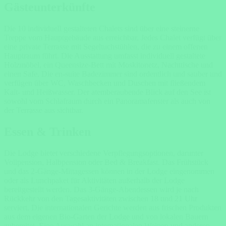
Gästeunterkünfte
Die 10 individuell gestalteten Chalets sind über eine steinerne
Treppe vom Hauptgebäude aus erreichbar. Jedes Chalet verfügt über
eine private Terrasse mit Segeltuchstühlen, die zu einem offenen
Hauptraum führt. Die Ausstattung umfasst individuell gestaltete
Holzmöbel, ein Queensize-Bett mit Moskitonetz, Nachttische und
einen Safe. Die en-suite Badezimmer sind ordentlich und sauber und
verfügen über WC, Waschbecken und Duschen mit fließendem
Kalt- und Heißwasser. Der atemberaubende Blick auf den See ist
sowohl vom Schlafraum durch ein Panoramafenster als auch von
der Terrasse aus sichtbar.
Essen & Trinken
Die Lodge bietet verschiedene Verpflegungsoptionen, darunter
Vollpension, Halbpension oder Bed & Breakfast. Das Frühstück
und das 2-Gänge-Mittagessen können in der Lodge eingenommen
oder als Lunchpaket für Aktivitäten außerhalb der Lodge
bereitgestellt werden. Das 3-Gänge-Abendessen wird je nach
Rückkehr von den Tagesaktivitäten zwischen 18 und 21 Uhr
serviert. Die internationalen Gerichte werden aus frischen Produkten
aus dem eigenen Bio-Garten der Lodge und von lokalen Bauern
zubereitet. Eine Auswahl an internationalen Weinen und anderen