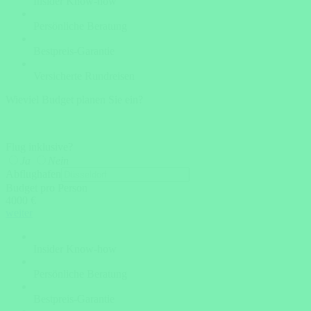
Insider Know-how
Persönliche Beratung
Bestpreis-Garantie
Versicherte Rundreisen
Wieviel Budget planen Sie ein?
Flug inklusive?
Ja
Nein
Abflughafen
Budget pro Person
4000 €
weiter
Insider Know-how
Persönliche Beratung
Bestpreis-Garantie