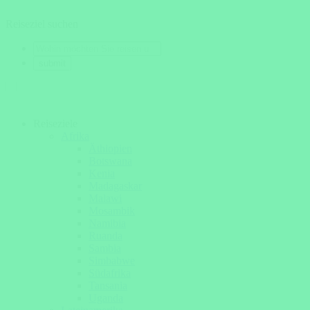
Reiseziel suchen
Reiseziele
Afrika
Äthiopien
Botswana
Kenia
Madagaskar
Malawi
Mosambik
Namibia
Ruanda
Sambia
Simbabwe
Südafrika
Tansania
Uganda