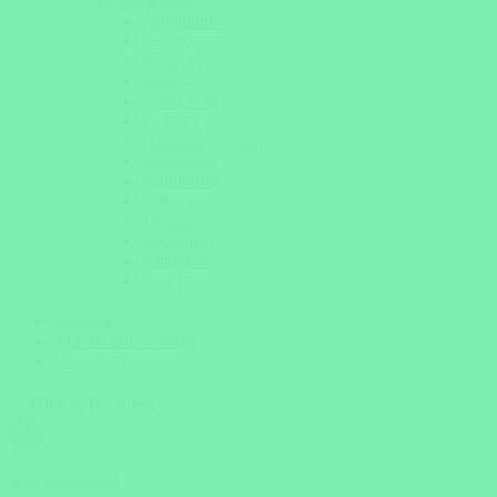
Lateinamerika
Argentinien
Brasilien
Bolivien
Chile
Costa Rica
Ecuador
Galapagos Inseln
Guatemala
Kolumbien
Kuba
Mexiko
Nicaragua
Patagonien
Peru
Magazin
Individuelle Anfrage
Über uns
Hilfe & Beratung
Jetzt erreichbar!