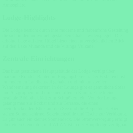
Atmosphäre.
Lodge-Highlights
Die Lodge besticht durch ihre moderne und farbenfrohe Gestaltung,
die sich in den individuell gestalteten Chalets widerspiegelt. Die
erhöhte
Lage
auf dem Hügel bietet einen unvergleichlichen Blick
auf den Lake Mutanda und die Virunga-Vulkane.
Zentrale Einrichtungen
Das bunt gestrichene Hauptgebäude der Lodge verfügt über
markante Rondell-Bauten im Eingangsbereich. Der Essbereich ist
im modernen Landhausstil gehalten und mit kunstvoller
Wandbemalung dekoriert. In der Lounge gibt es gemütliche Sofas
und Sitzgruppen rund um einen offenen Kamin. Eine kleine
rustikale Bibliothek lädt zum Schmökern ein. Von der Lounge
gelangt man zur Eckbar und zur Terrasse, die einen
beeindruckenden Blick auf den See und die Berge bietet. Hier
stehen Sonnenschirme, Segeltuchstühle und Tische zur Verfügung.
Es gibt auch ein kleines Sonnendeck. Die Stromversorgung erfolgt
über einen Generator, und WLAN ist in der Hauptlodge verfügbar.