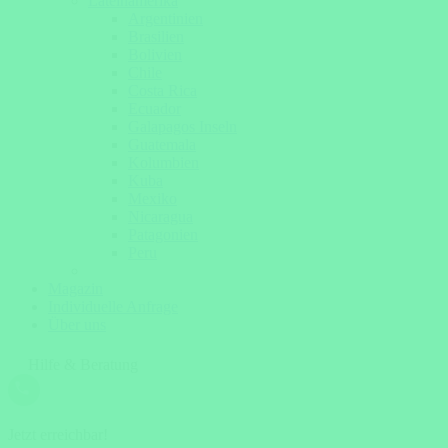
Lateinamerika
Argentinien
Brasilien
Bolivien
Chile
Costa Rica
Ecuador
Galapagos Inseln
Guatemala
Kolumbien
Kuba
Mexiko
Nicaragua
Patagonien
Peru
Magazin
Individuelle Anfrage
Über uns
Hilfe & Beratung
Jetzt erreichbar!