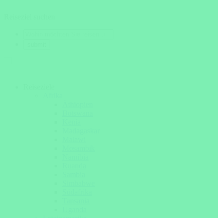
Reiseziel suchen
Reiseziele
Afrika
Äthiopien
Botswana
Kenia
Madagaskar
Malawi
Mosambik
Namibia
Ruanda
Sambia
Simbabwe
Südafrika
Tansania
Uganda