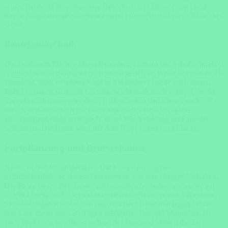
seiner Beute. Während andere Beutetiere wie Wasservögel und
kleine Säugetiere gelegentlich erbeutet werden, sind diese Fälle eher
selten.
Beutefangtechnik
Die Jagd nach Fischen Beim Beutefang verharrt der Schuhschnabel
regungslos, den Schnabel nach unten gerichtet. Wenn er einen Fisch
ausmacht, stößt er seinen Kopf in Sekundenschnelle nach unten.
Dabei verlagert sich sein Gleichgewicht stark nach vorne. Um ein
Vornüberfallen zu verhindern, wirft er sofort danach seinen Kopf
zurück und stützt sich mit den Flügeln ab. Diese komplexe
Bewegungsabfolge ermöglicht keine Wiederholung im Falle des
Scheiterns. Die Beute wird mit dem Kopf voran verschluckt.
Fortpflanzung und Brutverhalten
Nester in den Feuchtgebieten Die Fortpflanzung des
Schuhschnabels ist ebenso faszinierend wie sein übriges Verhalten.
Die Paare bauen ihre Nester mitten in den Sümpfen, entweder auf
festem Untergrund oder auf schwimmenden Inseln aus Vegetation.
Sie verteidigen Reviere von beachtlicher Größe und legen ein bis
drei Eier, die in etwa 30 Tagen schlüpfen. Sowohl Männchen als
auch Weibchen beteiligen sich an der Brut und kühlen die Eier