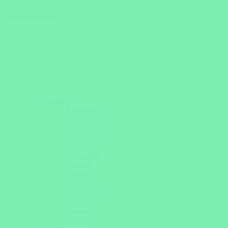
Reiseziel suchen
Reiseziele
Afrika
Äthiopien
Botswana
Kenia
Madagaskar
Malawi
Mosambik
Namibia
Ruanda
Sambia
Simbabwe
Südafrika
Tansania
Uganda