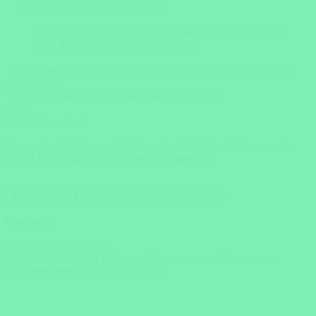
Ihre Telefonnummer wird ausschliesslich für Rückfragen
bzgl. Ihres Reisewunschs verwendet.
Ich habe die
Datenschutzerklärung
gelesen und zur Kenntnis
genommen.
Wie viele Reisevorschläge möchten Sie erhalten?
0
1
2
3
Wie gehts weiter?
Sie werden in Kürze per Telefon oder E-Mail kontaktiert, um die
letzten Details Ihrer Traumreise zu besprechen.
Absenden und 3 unverbindliche Angebote erhalten!
Geschafft!
Packen Sie Ihre Sachen.
Die Traumreise Ihres Lebens wird von unseren Reiseexperten
zusammengestellt und frisch serviert.