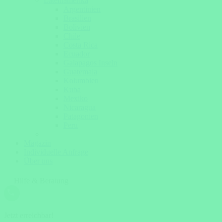
Lateinamerika
Argentinien
Brasilien
Bolivien
Chile
Costa Rica
Ecuador
Galapagos Inseln
Guatemala
Kolumbien
Kuba
Mexiko
Nicaragua
Patagonien
Peru
Magazin
Individuelle Anfrage
Über uns
Hilfe & Beratung
Jetzt erreichbar!