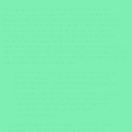
Der Lugogo Sumpf ist ein wichtiger Lebensraum für diese
besondere Vogelart und bietet eine einzigartige Gelegenheit, den
Schuhschnabel in seiner natürlichen Umgebung zu erleben. Die
Heimat des Schuhschnabels Der Lugogo Sumpf in Ziwa ist ein
Feuchtgebiet von großer Bedeutung, das eine Vielzahl von
Lebensräumen wie Seen, Sümpfe, Kanäle und Schilfgebiete
umfasst. Diese verschiedenen Lebensräume bieten ideale
Bedingungen für den Schuhschnabel, um seine bevorzugten Jagd-
und Lebensgewohnheiten auszuleben. Die reiche Vielfalt an Fischen
und anderen Beutetieren im Sumpf macht ihn zu einem reichhaltigen
Nahrungsgebiet für den Schuhschnabel.
Ein Meister der Geduld Der Schuhschnabel ist bekannt
für sein einzigartiges Jagdverhalten, bei dem er oft
stundenlang regungslos im flachen Wasser steht und auf
Beute lauert. Im Lugogo Sumpf wird er
höchstwahrscheinlich dieses charakteristische Verhalten
zeigen. Seine Strategie, geduldig zu warten und dann
blitzschnell zuzustoßen, wenn eine Beute gesichtet
wird, ist gut an seine Umgebung und seine
Lebensweise angepasst.
Der Lugogo Sumpf bietet eine fantastische Gelegenheit für
Vogelbeobachter, den Schuhschnabel in freier Wildbahn zu