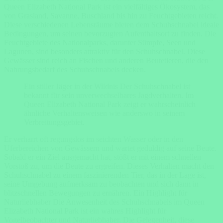
Queen Elizabeth National Park ist ein vielfältiges Ökosystem, das
von Grasland, Savanne, Buschland bis hin zu Feuchtgebieten reicht.
Diese verschiedenen Lebensräume bieten dem Schuhschnabel ideale
Bedingungen, um seinen bevorzugten Aufenthaltsort zu finden. Die
Feuchtgebiete des Nationalparks, darunter Sümpfe, Seen und
Lagunen, sind besonders attraktiv für den Schuhschnabel. Diese
Gewässer sind reich an Fischen und anderen Beutetieren, die den
Nahrungsbedarf des Schuhschnabels decken.
Ein stiller Jäger in der Wildnis Der Schuhschnabel ist
bekannt für sein unverwechselbares Jagdverhalten. Im
Queen Elizabeth National Park zeigt er wahrscheinlich
ähnliche Verhaltensweisen wie anderswo in seinem
Verbreitungsgebiet.
Er verharrt oft regungslos im seichten Wasser oder in den
Uferbereichen von Gewässern und wartet geduldig auf seine Beute.
Sobald er ein Ziel ausgemacht hat, stößt er mit einem schnellen
Vorstoß zu, um die Beute zu ergreifen. Dieses Verhalten macht den
Schuhschnabel zu einem faszinierenden Tier, das in der Lage ist,
seine Umgebung aufmerksam zu beobachten und sich dann in
blitzschnellen Bewegungen zu ernähren. Ein Highlight für
Naturliebhaber Die Anwesenheit des Schuhschnabels im Queen
Elizabeth National Park ist ein wahres Highlight für
Vogelbeobachter und Naturliebhaber. Die Gelegenheit, diese