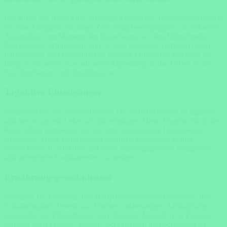
Die Kunst der Ruhe Eine auffällige Eigenschaft des Schuhschnabels
ist seine Fähigkeit, für lange Zeit völlig bewegungslos zu verharren.
Abgesehen vom Moment des Beutefangs, bei dem blitzschnelle
Bewegungen erforderlich sind, ist sein gesamtes Verhalten durch
Langsamkeit und Bedächtigkeit geprägt. Obwohl er flugfähig ist,
fliegt er nur selten, was auf seine Anpassung an das Leben in den
Feuchtgebieten zurückzuführen ist.
Tagaktive Einzelgänger
Sozialstruktur des Schuhschnabels Der Schuhschnabel ist tagaktiv
und bevorzugt ein Leben als Einzelgänger. Diese Vogelart ist in der
Regel allein unterwegs und hat eine unabhängige Lebensweise
entwickelt. Diese Einzelgänger-Strategie ermöglicht es ihm
wahrscheinlich, effektiver auf seine Nahrungsquellen zuzugreifen
und potenzielle Konkurrenten zu meiden.
Ernährungsgewohnheiten
Spezialist für Fischfang Der Hauptbestandteil der Ernährung des
Schuhschnabels besteht aus Fischen, insbesondere Afrikanische
Lungenfische, Flösselhechte und Tilapien. Zusätzlich zu Fischen
gehören auch Frösche, Echsen, Schildkröten und Schlangen zu