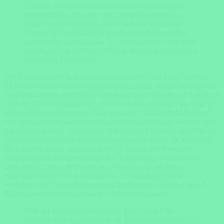
Zuhause für den Schuhschnabel. Die weitläufigen
Feuchtgebiete, Flussufer und Sümpfe bieten einen
idealen Lebensraum für diesen außergewöhnlichen
Vogel. Die Landschaft ist geprägt von Wasserläufen,
darunter der majestätische Nil, der sich durch den Park
schlängelt und sich schließlich in den beeindruckenden
Murchison Falls stürzt.
Die Sichtung eines Schuhschnabels im Murchison Falls National
Park ist zweifellos ein unvergessliches Erlebnis. Wenn dieser große
Vogel mit seinem auffälligen, schnabelartigen Gebilde auf dem Kopf
über die Ufer des Nils gleitet, erweckt er den Eindruck, als wäre er
einem Mythos entsprungen. Sein massiver, scharfer Schnabel und
sein imposantes Aussehen verleihen ihm eine Präsenz, die eine tiefe
Faszination auslöst. Trotz seines imposanten Erscheinungsbildes ist
der Schuhschnabel ein eher zurückgezogener Vogel. Er bevorzugt
die Einsamkeit und verhält sich ruhig, was es den Besuchern
ermöglicht, ihn in seiner natürlichen Umgebung zu beobachten,
ohne ihn zu stören. Während einer Begegnung mit diesem
majestätischen Wesen kann man die Einzigartigkeit seines
Verhaltens und seiner Bewegungen beobachten, während er auf
Nahrungssuche geht oder seine Territorien markiert.
Eine der Hauptattraktionen des Murchison Falls
National Park ist zweifellos die Bootsfahrt auf dem Nil.