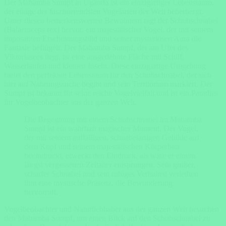
Der Mabamba Sumpf in Uganda ist ein einzigartiger Lebensraum,
der einige der faszinierendsten Vogelarten der Welt beherbergt.
Unter diesen bemerkenswerten Bewohnern ragt der Schuhschnabel
(Balaeniceps rex) hervor, ein majestätischer Vogel, der mit seinem
imposanten Erscheinungsbild und seiner mysteriösen Aura die
Fantasie beflügelt. Der Mabamba Sumpf, der am Ufer des
Viktoriasees liegt, ist eine ausgedehnte Fläche mit Schilf,
Wasserläufen und kleinen Inseln. Diese einzigartige Umgebung
bietet den perfekten Lebensraum für den Schuhschnabel, der sich
hier auf Nahrungssuche begibt und sein Territorium markiert. Der
Sumpf ist bekannt für seine reiche Vogelvielfalt und ist ein Paradies
für Vogelbeobachter aus der ganzen Welt.
Die Begegnung mit einem Schuhschnabel im Mabamba
Sumpf ist ein wahrhaft magischer Moment. Der Vogel,
der mit seinem auffälligen, schnabelartigen Gebilde auf
dem Kopf und seinem majestätischen Körperbau
beeindruckt, erweckt den Eindruck, als wäre er einem
längst vergessenen Zeitalter entsprungen. Sein großer,
scharfer Schnabel und sein ruhiges Verhalten verleihen
ihm eine mystische Präsenz, die Bewunderung
hervorruft.
Vogelbeobachter und Naturliebhaber aus der ganzen Welt besuchen
den Mabamba Sumpf, um einen Blick auf den Schuhschnabel zu