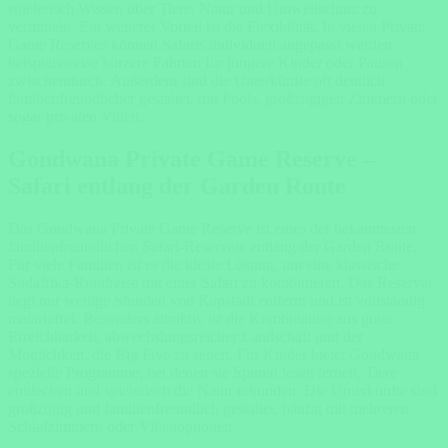
spielerisch Wissen über Tiere, Natur und Umweltschutz zu
vermitteln. Ein weiterer Vorteil ist die Flexibilität. In vielen Private
Game Reserves können Safaris individuell angepasst werden –
beispielsweise kürzere Fahrten für jüngere Kinder oder Pausen
zwischendurch. Außerdem sind die Unterkünfte oft deutlich
familienfreundlicher gestaltet, mit Pools, großzügigen Zimmern oder
sogar privaten Villen.
Gondwana Private Game Reserve –
Safari entlang der Garden Route
Das
Gondwana Private Game Reserve
ist eines der bekanntesten
familienfreundlichen Safari-Reservate entlang der Garden Route.
Für viele Familien ist es die ideale Lösung, um eine klassische
Südafrika-Rundreise mit einer Safari zu kombinieren. Das Reservat
liegt nur wenige Stunden von Kapstadt entfernt und ist vollständig
malariafrei. Besonders attraktiv ist die Kombination aus guter
Erreichbarkeit, abwechslungsreicher Landschaft und der
Möglichkeit, die Big Five zu sehen. Für Kinder bietet Gondwana
spezielle Programme, bei denen sie Spuren lesen lernen, Tiere
entdecken und spielerisch die Natur erkunden. Die Unterkünfte sind
großzügig und familienfreundlich gestaltet, häufig mit mehreren
Schlafzimmern oder Villenoptionen.