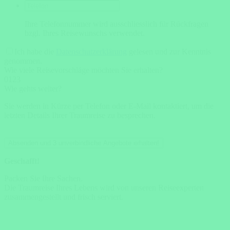
Ihre Telefonnummer wird ausschliesslich für Rückfragen
bzgl. Ihres Reisewunschs verwendet.
Ich habe die
Datenschutzerklärung
gelesen und zur Kenntnis
genommen.
Wie viele Reisevorschläge möchten Sie erhalten?
0
1
2
3
Wie gehts weiter?
Sie werden in Kürze per Telefon oder E-Mail kontaktiert, um die
letzten Details Ihrer Traumreise zu besprechen.
Absenden und 3 unverbindliche Angebote erhalten!
Geschafft!
Packen Sie Ihre Sachen.
Die Traumreise Ihres Lebens wird von unseren Reiseexperten
zusammengestellt und frisch serviert.