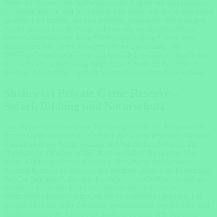
Weite der Karoo – eine halbwüstenartige Region mit spektakulären
Lichtverhältnissen und beeindruckender Ruhe. Samara ist besonders
geeignet für Familien, die eine ruhigere, exklusivere Safari suchen.
Kinder können hier die Natur auf eine sehr unmittelbare Weise
erleben, beispielsweise bei geführten Spaziergängen oder beim
Beobachten von Tieren in weiter, offener Landschaft. Die
Unterkünfte sind hochwertig und persönlich geführt, wodurch eine
sehr individuelle Betreuung möglich ist. Gerade für Familien, die
Wert auf Privatsphäre legen, ist Samara eine ausgezeichnete Wahl.
Shamwari Private Game Reserve –
Safari, Bildung und Naturschutz
Das
Shamwari Private Game Reserve
gehört zu den bekanntesten
Private Game Reserves im Eastern Cape und ist besonders für seine
Kombination aus Safari, Bildung und Naturschutz bekannt. Ein
Highlight für Familien ist das „Kids on Safari“-Programm. Hier
lernen Kinder spielerisch alles über Tiere, Natur und Umwelt.
Zusätzlich gibt es im Reservat das bekannte „Born Free Foundation
Big Cat Sanctuary“, das sich dem Schutz von Großkatzen widmet.
Shamwari bietet eine breite Auswahl an Unterkünften, von
familienfreundlichen Lodges bis hin zu luxuriösen Optionen. Die
Kombination aus guter Tierdichte, professioneller Organisation und
familienorientierten Angeboten macht es zu einer sehr beliebten