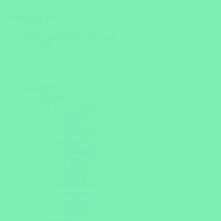
Reiseziel suchen
Reiseziele
Afrika
Äthiopien
Botswana
Kenia
Madagaskar
Malawi
Mosambik
Namibia
Ruanda
Sambia
Simbabwe
Südafrika
Tansania
Uganda