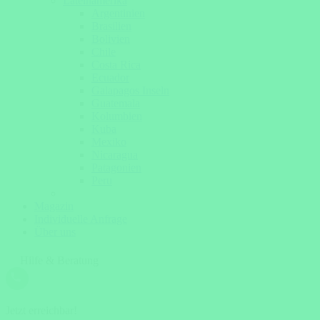
Lateinamerika
Argentinien
Brasilien
Bolivien
Chile
Costa Rica
Ecuador
Galapagos Inseln
Guatemala
Kolumbien
Kuba
Mexiko
Nicaragua
Patagonien
Peru
Magazin
Individuelle Anfrage
Über uns
Hilfe & Beratung
Jetzt erreichbar!