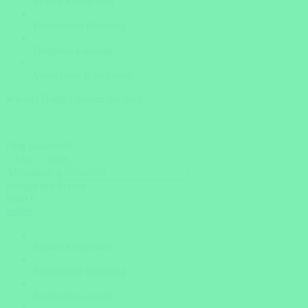
Insider Know-how
Persönliche Beratung
Bestpreis-Garantie
Versicherte Rundreisen
Wieviel Budget planen Sie ein?
Flug inklusive?
Ja
Nein
Abflughafen
Budget pro Person
6500 €
weiter
Insider Know-how
Persönliche Beratung
Bestpreis-Garantie