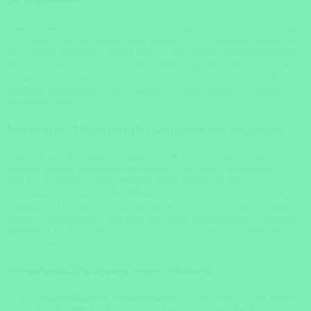
Das Gorilla-Trekking in Uganda ist ein faszinierendes Erlebnis, das
Abenteurer aus der ganzen Welt anzieht. Der November, mitten in
der zweiten Regenzeit, bringt jedoch spezifische Herausforderungen
mit sich, insbesondere eine erhöhte Malariagefahr. Dies ist auf die
Zunahme der Moskitopopulation zurückzuführen, die durch die
häufigen Regenfälle in den waldreichen und feuchten Gebieten
begünstigt wird.
November: Malariarisiko während der Regenzeit
Während der Regenzeit sammelt sich Wasser in Pfützen und
anderen kleinen Wasseransammlungen, die ideale Brutstätten für
Mücken darstellen. Diese Bedingungen führen zu einer
signifikanten Zunahme der Moskitopopulation, insbesondere der
Anopheles-Mücken, die Malaria übertragen. Da Gorilla-Trekking
häufig in abgelegenen, feuchten und dicht bewachsenen Gebieten
stattfindet, ist das Risiko, von einer infizierten Mücke gestochen zu
werden, besonders hoch.
Vorsichtsmaßnahmen gegen Malaria
Prophylaktische Medikamente
: Besprechen Sie mit Ihrem
Arzt die Möglichkeit, vor, während und nach der Reise