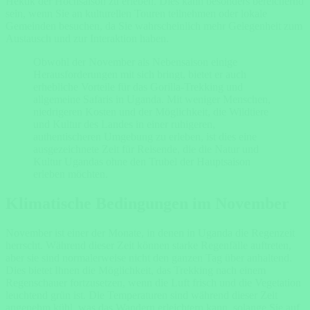
Hektik der Hochsaison zu erleben. Dies kann besonders bereichernd
sein, wenn Sie an kulturellen Touren teilnehmen oder lokale
Gemeinden besuchen, da Sie wahrscheinlich mehr Gelegenheit zum
Austausch und zur Interaktion haben.
Obwohl der November als Nebensaison einige
Herausforderungen mit sich bringt, bietet er auch
erhebliche Vorteile für das Gorilla-Trekking und
allgemeine Safaris in Uganda. Mit weniger Menschen,
niedrigeren Kosten und der Möglichkeit, die Wildtiere
und Kultur des Landes in einer ruhigeren,
authentischeren Umgebung zu erleben, ist dies eine
ausgezeichnete Zeit für Reisende, die die Natur und
Kultur Ugandas ohne den Trubel der Hauptsaison
erleben möchten.
Klimatische Bedingungen im November
November ist einer der Monate, in denen in Uganda die Regenzeit
herrscht. Während dieser Zeit können starke Regenfälle auftreten,
aber sie sind normalerweise nicht den ganzen Tag über anhaltend.
Dies bietet Ihnen die Möglichkeit, das Trekking nach einem
Regenschauer fortzusetzen, wenn die Luft frisch und die Vegetation
leuchtend grün ist. Die Temperaturen sind während dieser Zeit
angenehm kühl, was das Wandern erleichtern kann, solange Sie auf