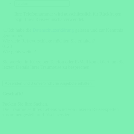
Ihre Telefonnummer wird ausschliesslich für Rückfragen
bzgl. Ihres Reisewunschs verwendet.
Ich habe die
Datenschutzerklärung
gelesen und zur Kenntnis
genommen.
Wie viele Reisevorschläge möchten Sie erhalten?
0
1
2
3
Wie gehts weiter?
Sie werden in Kürze per Telefon oder E-Mail kontaktiert, um die
letzten Details Ihrer Traumreise zu besprechen.
Absenden und 3 unverbindliche Angebote erhalten!
Geschafft!
Packen Sie Ihre Sachen.
Die Traumreise Ihres Lebens wird von unseren Reiseexperten
zusammengestellt und frisch serviert.