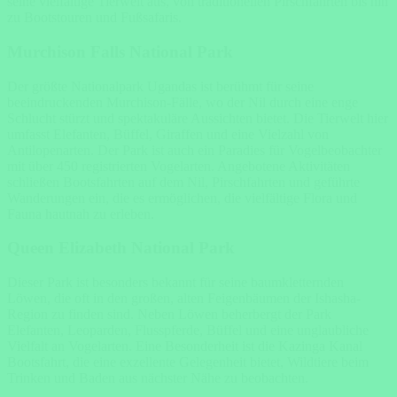
seine vielfältige Tierwelt aus, von traditionellen Pirschfahrten bis hin
zu Bootstouren und Fußsafaris.
Murchison Falls National Park
Der größte Nationalpark Ugandas ist berühmt für seine
beeindruckenden Murchison-Fälle, wo der Nil durch eine enge
Schlucht stürzt und spektakuläre Aussichten bietet. Die Tierwelt hier
umfasst Elefanten, Büffel, Giraffen und eine Vielzahl von
Antilopenarten. Der Park ist auch ein Paradies für Vogelbeobachter
mit über 450 registrierten Vogelarten. Angebotene Aktivitäten
schließen Bootsfahrten auf dem Nil, Pirschfahrten und geführte
Wanderungen ein, die es ermöglichen, die vielfältige Flora und
Fauna hautnah zu erleben.
Queen Elizabeth National Park
Dieser Park ist besonders bekannt für seine baumkletternden
Löwen, die oft in den großen, alten Feigenbäumen der Ishasha-
Region zu finden sind. Neben Löwen beherbergt der Park
Elefanten, Leoparden, Flusspferde, Büffel und eine unglaubliche
Vielfalt an Vogelarten. Eine Besonderheit ist die Kazinga Kanal
Bootsfahrt, die eine exzellente Gelegenheit bietet, Wildtiere beim
Trinken und Baden aus nächster Nähe zu beobachten.