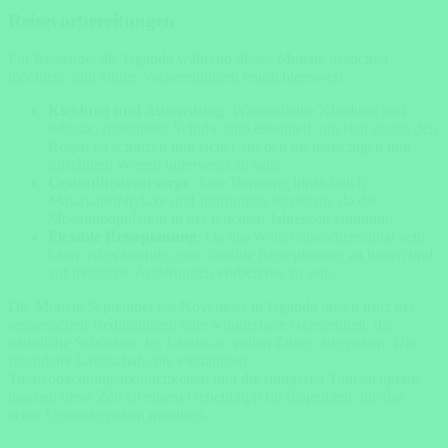
Reisevorbereitungen
Für Reisende, die Uganda während dieser Monate besuchen
möchten, sind einige Vorbereitungen empfehlenswert:
Kleidung und Ausrüstung
: Wasserdichte Kleidung und
robuste, rutschfeste Schuhe sind essentiell, um sich gegen den
Regen zu schützen und sicher auf den oft matschigen und
rutschigen Wegen unterwegs zu sein.
Gesundheitsvorsorge
: Eine Beratung hinsichtlich
Malariaprophylaxe und Impfungen ist ratsam, da die
Moskitopopulation in der feuchten Jahreszeit zunimmt.
Flexible Reiseplanung
: Da das Wetter unvorhersehbar sein
kann, ist es wichtig, eine flexible Reiseplanung zu haben und
auf mögliche Änderungen vorbereitet zu sein.
Die Monate September bis November in Uganda bieten trotz der
regnerischen Bedingungen eine wunderbare Gelegenheit, die
natürliche Schönheit des Landes in vollen Zügen zu erleben. Die
fruchtbare Landschaft, die vielfältigen
Tierbeobachtungsmöglichkeiten und die ruhigeren Touristenpfade
machen diese Zeit zu einem Geheimtipp für diejenigen, die das
echte Uganda erleben möchten.