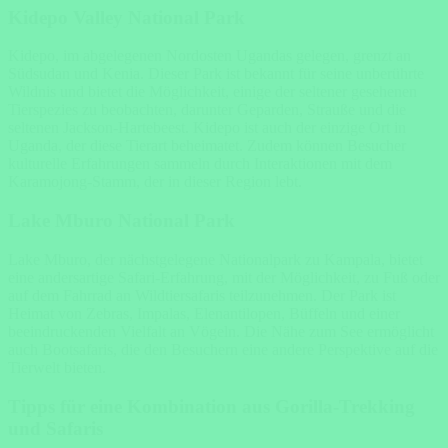
Kidepo Valley National Park
Kidepo, im abgelegenen Nordosten Ugandas gelegen, grenzt an
Südsudan und Kenia. Dieser Park ist bekannt für seine unberührte
Wildnis und bietet die Möglichkeit, einige der seltener gesehenen
Tierspezies zu beobachten, darunter Geparden, Strauße und die
seltenen Jackson-Hartebeest. Kidepo ist auch der einzige Ort in
Uganda, der diese Tierart beheimatet. Zudem können Besucher
kulturelle Erfahrungen sammeln durch Interaktionen mit dem
Karamojong-Stamm, der in dieser Region lebt.
Lake Mburo National Park
Lake Mburo, der nächstgelegene Nationalpark zu Kampala, bietet
eine andersartige Safari-Erfahrung, mit der Möglichkeit, zu Fuß oder
auf dem Fahrrad an Wildtiersafaris teilzunehmen. Der Park ist
Heimat von Zebras, Impalas, Elenantilopen, Büffeln und einer
beeindruckenden Vielfalt an Vögeln. Die Nähe zum See ermöglicht
auch Bootsafaris, die den Besuchern eine andere Perspektive auf die
Tierwelt bieten.
Tipps für eine Kombination aus Gorilla-Trekking
und Safaris