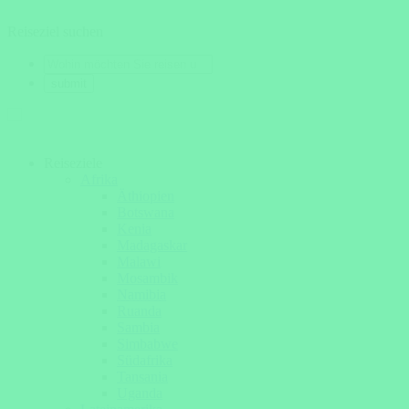
Reiseziel suchen
Reiseziele
Afrika
Äthiopien
Botswana
Kenia
Madagaskar
Malawi
Mosambik
Namibia
Ruanda
Sambia
Simbabwe
Südafrika
Tansania
Uganda