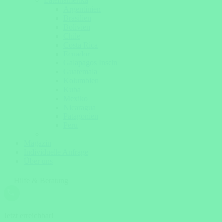
Lateinamerika
Argentinien
Brasilien
Bolivien
Chile
Costa Rica
Ecuador
Galapagos Inseln
Guatemala
Kolumbien
Kuba
Mexiko
Nicaragua
Patagonien
Peru
Magazin
Individuelle Anfrage
Über uns
Hilfe & Beratung
Jetzt erreichbar!