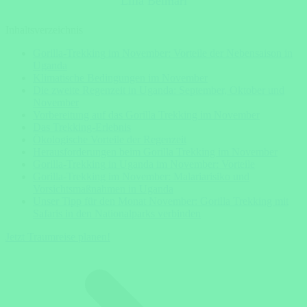
Lilia Belmari
Inhaltsverzeichnis
Gorilla-Trekking im November: Vorteile der Nebensaison in
Uganda
Klimatische Bedingungen im November
Die zweite Regenzeit in Uganda: September, Oktober und
November
Vorbereitung auf das Gorilla Trekking im November
Das Trekking-Erlebnis
Ökologische Vorteile der Regenzeit
Herausforderungen beim Gorilla Trekking im November
Gorilla-Trekking in Uganda im November: Vorteile
Gorilla-Trekking im November: Malariarisiko und
Vorsichtsmaßnahmen in Uganda
Unser Tipp für den Monat November: Gorilla Trekking mit
Safaris in den Nationalparks verbinden
Jetzt Traumreise planen!