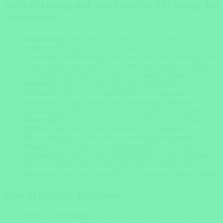
Vorbereitung auf das Gorilla Trekking im
November
Ausrüstung
: Wasserdichte Kleidung ist unerlässlich. Dazu
gehören eine Regenjacke, wasserdichte Hosen und robuste,
wasserfeste Wanderschuhe. Ein wasserdichter Rucksack oder
Rucksacküberzug zum Schutz Ihrer Ausrüstung, wie Kamera
und andere elektronische Geräte, ist ebenfalls ratsam.
Kleidung
: Tragen Sie Schichten aus atmungsaktiven
Materialien, um sich den veränderlichen Temperaturen
anzupassen. Lange Hosen und langärmelige Oberteile
schützen vor Insektenstichen und der dichten Vegetation.
Gesundheit
: Die Regenzeit kann das Risiko von Malaria
erhöhen. Sprechen Sie mit Ihrem Arzt über geeignete
Malariaprophylaxe und andere notwendige Impfungen.
Fitness
: Das Terrain in den Nationalparks, wie Bwindi
Impenetrable National Park und Mgahinga Gorilla National
Park, ist oft steil und rutschig, besonders während der
Regenzeit. Eine gute körperliche Verfassung ist daher wichtig.
Das Trekking-Erlebnis
Start des Trekkings
: Die Trekking-Touren beginnen