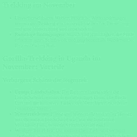
Trekking im November
Unvorhersehbares Wetter
: Plötzliche Wetteränderungen
können das Trekking erschweren. Eine flexible Einstellung
und gute Vorbereitung sind entscheidend.
Rutschige Bedingungen
: Matsch und Rutschigkeit der Pfade
erfordern gutes Schuhwerk und gegebenenfalls Wanderstöcke
für zusätzlichen Halt.
Gorilla-Trekking in Uganda im
November: Vorteile
Verborgene Schätze der Regenzeit
Üppige Landschaften
: Die Regenzeit verwandelt die
Landschaften Ugandas in ein lebendiges Grün. Die frische
Luft und die intensiven Farben der Natur bieten exzellente
Fotomöglichkeiten.
Wasserreichtum
: Flüsse und Wasserfälle sind voller Wasser,
was die natürlichen Schauspiele, wie die berühmten
Murchison Falls, besonders eindrucksvoll macht.
Weniger Touristen
: Die touristischen Ziele sind weniger
überlaufen, was ein ruhigeres und intensiveres Erlebnis beim