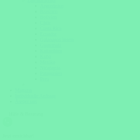
Lateinamerika
Argentinien
Brasilien
Bolivien
Chile
Costa Rica
Ecuador
Galapagos Inseln
Guatemala
Kolumbien
Kuba
Mexiko
Nicaragua
Patagonien
Peru
Magazin
Individuelle Anfrage
Ãœber uns
Hilfe & Beratung
Jetzt erreichbar!