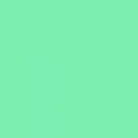
Reiseziel suchen
Reiseziele
Afrika
Ã„thiopien
Botswana
Kenia
Madagaskar
Malawi
Mosambik
Namibia
Ruanda
Sambia
Simbabwe
SÃ¼dafrika
Tansania
Uganda