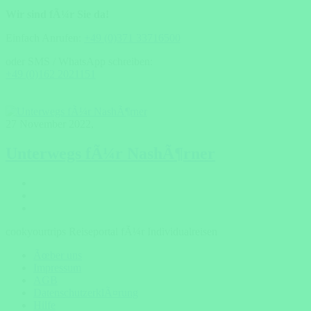
Wir sind fÃ¼r Sie da!
Einfach Anrufen:
+49 (0)371 33716500
oder SMS / WhatsApp schreiben:
+49 (0)162 2021151
27 November 2022
,
Unterwegs fÃ¼r NashÃ¶rner
cookyourtrips Reiseportal fÃ¼r Individualreisen
Ãœber uns
Impressum
AGB
DatenschutzerklÃ¤rung
Hilfe