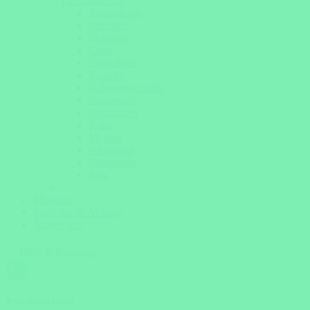
Lateinamerika
Argentinien
Brasilien
Bolivien
Chile
Costa Rica
Ecuador
Galapagos Inseln
Guatemala
Kolumbien
Kuba
Mexiko
Nicaragua
Patagonien
Peru
Magazin
Individuelle Anfrage
Ãœber uns
Hilfe & Beratung
Jetzt erreichbar!