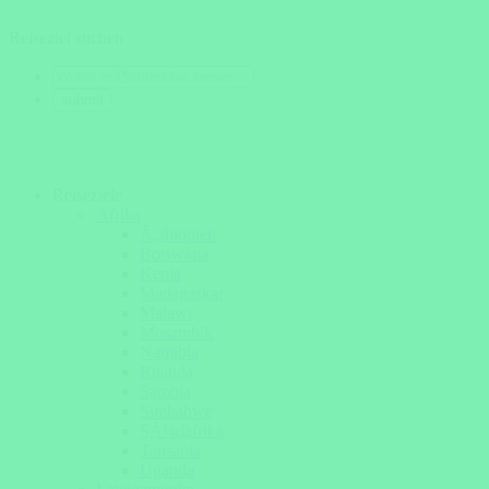
Reiseziel suchen
Reiseziele
Afrika
Ã„thiopien
Botswana
Kenia
Madagaskar
Malawi
Mosambik
Namibia
Ruanda
Sambia
Simbabwe
SÃ¼dafrika
Tansania
Uganda