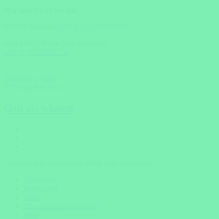
Wir sind fÃ¼r Sie da!
Einfach Anrufen:
+49 (0)371 33716500
oder SMS / WhatsApp schreiben:
+49 (0)162 2021151
07 Dezember 2022
,
Gut zu wissen
cookyourtrips Reiseportal fÃ¼r Individualreisen
Ãœber uns
Impressum
AGB
DatenschutzerklÃ¤rung
Hilfe