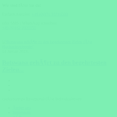
Wir sind fÃ¼r Sie da!
Einfach Anrufen:
+49 (0)371 33716500
oder SMS / WhatsApp schreiben:
+49 (0)162 2021151
14 Januar 2023
,
Botswana gehÃ¶rt zu den begehrtesten
Zielen...
cookyourtrips Reiseportal fÃ¼r Individualreisen
Ãœber uns
Impressum