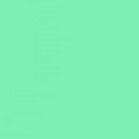
Lateinamerika
Argentinien
Brasilien
Bolivien
Chile
Costa Rica
Ecuador
Galapagos Inseln
Guatemala
Kolumbien
Kuba
Mexiko
Nicaragua
Patagonien
Peru
Magazin
Individuelle Anfrage
Ãœber uns
Hilfe & Beratung
Jetzt erreichbar!