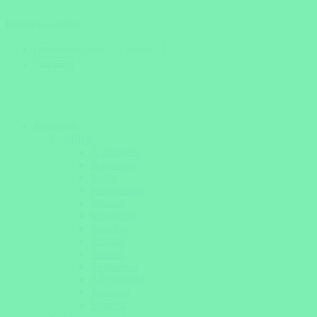
Reiseziel suchen
Reiseziele
Afrika
Ã„thiopien
Botswana
Kenia
Madagaskar
Malawi
Mosambik
Namibia
Ruanda
Sambia
Simbabwe
SÃ¼dafrika
Tansania
Uganda