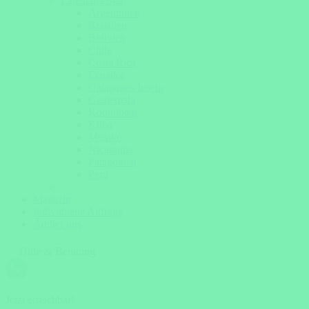
Lateinamerika
Argentinien
Brasilien
Bolivien
Chile
Costa Rica
Ecuador
Galapagos Inseln
Guatemala
Kolumbien
Kuba
Mexiko
Nicaragua
Patagonien
Peru
Magazin
Individuelle Anfrage
Ãœber uns
Hilfe & Beratung
Jetzt erreichbar!