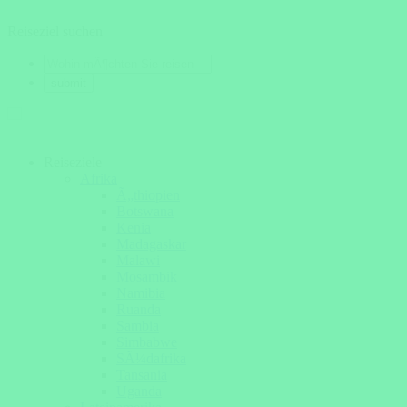
Reiseziel suchen
Reiseziele
Afrika
Ã„thiopien
Botswana
Kenia
Madagaskar
Malawi
Mosambik
Namibia
Ruanda
Sambia
Simbabwe
SÃ¼dafrika
Tansania
Uganda