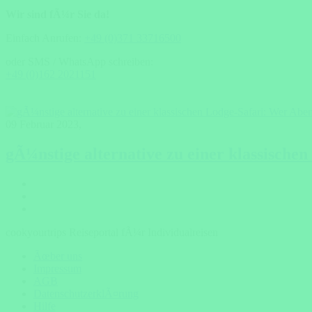
Wir sind fÃ¼r Sie da!
Einfach Anrufen:
+49 (0)371 33716500
oder SMS / WhatsApp schreiben:
+49 (0)162 2021151
09 Februar 2023
,
gÃ¼nstige alternative zu einer klassischen 
cookyourtrips Reiseportal fÃ¼r Individualreisen
Ãœber uns
Impressum
AGB
DatenschutzerklÃ¤rung
Hilfe