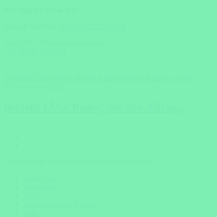
Wir sind fÃ¼r Sie da!
Einfach Anrufen:
+49 (0)371 33716500
oder SMS / WhatsApp schreiben:
+49 (0)162 2021151
06 Dezember 2022
,
perfekt fÃ¼r Paare, die den Alltag...
cookyourtrips Reiseportal fÃ¼r Individualreisen
Ãœber uns
Impressum
AGB
DatenschutzerklÃ¤rung
Hilfe