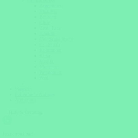
Lateinamerika
Argentinien
Brasilien
Bolivien
Chile
Costa Rica
Ecuador
Galapagos Inseln
Guatemala
Kolumbien
Kuba
Mexiko
Nicaragua
Patagonien
Peru
Magazin
Individuelle Anfrage
Ãœber uns
Hilfe & Beratung
Jetzt erreichbar!