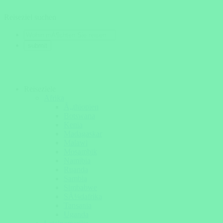
Reiseziel suchen
Reiseziele
Afrika
Ã„thiopien
Botswana
Kenia
Madagaskar
Malawi
Mosambik
Namibia
Ruanda
Sambia
Simbabwe
SÃ¼dafrika
Tansania
Uganda