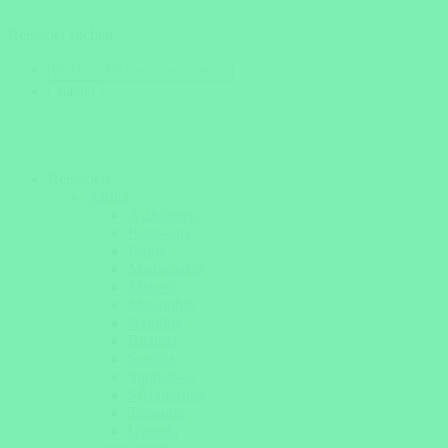
Reiseziel suchen
Reiseziele
Afrika
Ã„thiopien
Botswana
Kenia
Madagaskar
Malawi
Mosambik
Namibia
Ruanda
Sambia
Simbabwe
SÃ¼dafrika
Tansania
Uganda