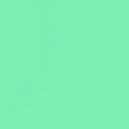
Lateinamerika
Argentinien
Brasilien
Bolivien
Chile
Costa Rica
Ecuador
Galapagos Inseln
Guatemala
Kolumbien
Kuba
Mexiko
Nicaragua
Patagonien
Peru
Magazin
Individuelle Anfrage
Ãœber uns
Hilfe & Beratung
Jetzt erreichbar!