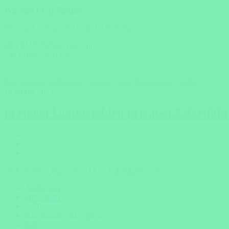
Wir sind fÃ¼r Sie da!
Einfach Anrufen:
+49 (0)371 33716500
oder SMS / WhatsApp schreiben:
+49 (0)162 2021151
13 Januar 2023
,
in einem komfortablen privaten Safarifahr
cookyourtrips Reiseportal fÃ¼r Individualreisen
Ãœber uns
Impressum
AGB
DatenschutzerklÃ¤rung
Hilfe