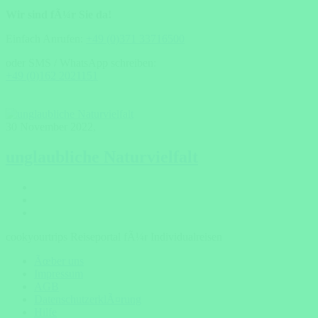
Wir sind fÃ¼r Sie da!
Einfach Anrufen:
+49 (0)371 33716500
oder SMS / WhatsApp schreiben:
+49 (0)162 2021151
30 November 2022
,
unglaubliche Naturvielfalt
cookyourtrips Reiseportal fÃ¼r Individualreisen
Ãœber uns
Impressum
AGB
DatenschutzerklÃ¤rung
Hilfe