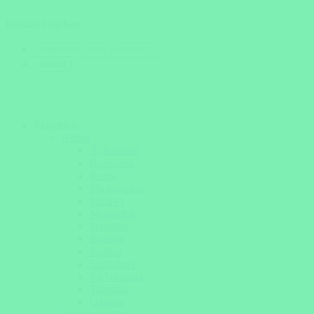
Reiseziel suchen
Reiseziele
Afrika
Ã„thiopien
Botswana
Kenia
Madagaskar
Malawi
Mosambik
Namibia
Ruanda
Sambia
Simbabwe
SÃ¼dafrika
Tansania
Uganda