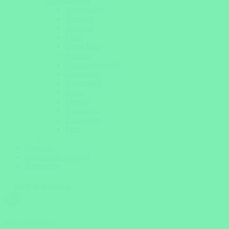
Lateinamerika
Argentinien
Brasilien
Bolivien
Chile
Costa Rica
Ecuador
Galapagos Inseln
Guatemala
Kolumbien
Kuba
Mexiko
Nicaragua
Patagonien
Peru
Magazin
Individuelle Anfrage
Ãœber uns
Hilfe & Beratung
Jetzt erreichbar!