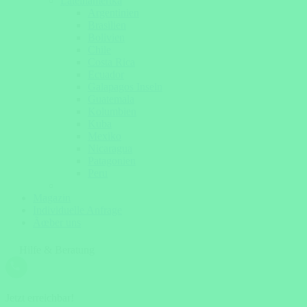
Lateinamerika
Argentinien
Brasilien
Bolivien
Chile
Costa Rica
Ecuador
Galapagos Inseln
Guatemala
Kolumbien
Kuba
Mexiko
Nicaragua
Patagonien
Peru
Magazin
Individuelle Anfrage
Ãœber uns
Hilfe & Beratung
Jetzt erreichbar!