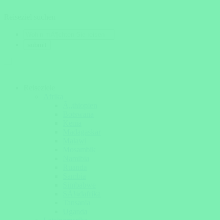
Reiseziel suchen
Reiseziele
Afrika
Ã„thiopien
Botswana
Kenia
Madagaskar
Malawi
Mosambik
Namibia
Ruanda
Sambia
Simbabwe
SÃ¼dafrika
Tansania
Uganda