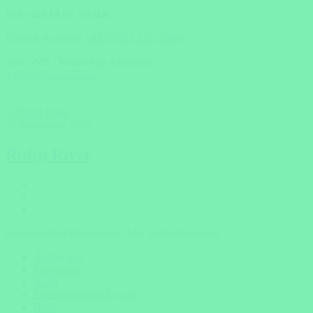
Wir sind fÃ¼r Sie da!
Einfach Anrufen:
+49 (0)371 33716500
oder SMS / WhatsApp schreiben:
+49 (0)162 2021151
29 November 2022
,
Rufiji River
cookyourtrips Reiseportal fÃ¼r Individualreisen
Ãœber uns
Impressum
AGB
DatenschutzerklÃ¤rung
Hilfe