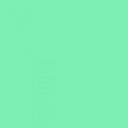
Reiseziel suchen
Reiseziele
Afrika
Ã„thiopien
Botswana
Kenia
Madagaskar
Malawi
Mosambik
Namibia
Ruanda
Sambia
Simbabwe
SÃ¼dafrika
Tansania
Uganda