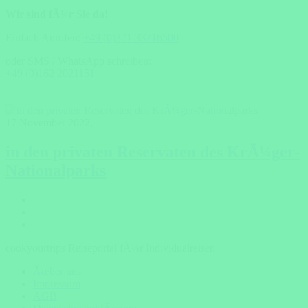
Wir sind fÃ¼r Sie da!
Einfach Anrufen:
+49 (0)371 33716500
oder SMS / WhatsApp schreiben:
+49 (0)162 2021151
17 November 2022
,
in den privaten Reservaten des KrÃ¼ger-
Nationalparks
cookyourtrips Reiseportal fÃ¼r Individualreisen
Ãœber uns
Impressum
AGB