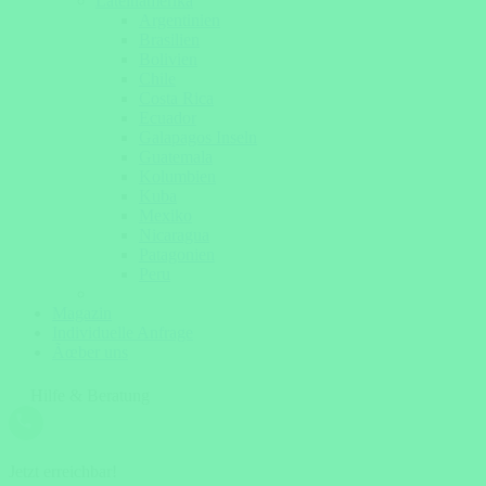
Lateinamerika
Argentinien
Brasilien
Bolivien
Chile
Costa Rica
Ecuador
Galapagos Inseln
Guatemala
Kolumbien
Kuba
Mexiko
Nicaragua
Patagonien
Peru
Magazin
Individuelle Anfrage
Ãœber uns
Hilfe & Beratung
Jetzt erreichbar!