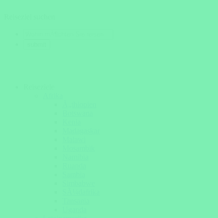
Reiseziel suchen
Reiseziele
Afrika
Ã„thiopien
Botswana
Kenia
Madagaskar
Malawi
Mosambik
Namibia
Ruanda
Sambia
Simbabwe
SÃ¼dafrika
Tansania
Uganda