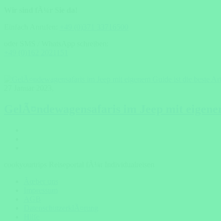
Wir sind fÃ¼r Sie da!
Einfach Anrufen:
+49 (0)371 33716500
oder SMS / WhatsApp schreiben:
+49 (0)162 2021151
27 Januar 2023
,
GelÃ¤ndewagensafaris im Jeep mit eigene
cookyourtrips Reiseportal fÃ¼r Individualreisen
Ãœber uns
Impressum
AGB
DatenschutzerklÃ¤rung
Hilfe