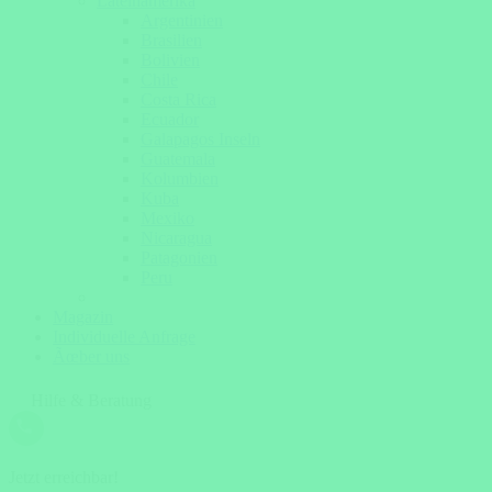
Lateinamerika
Argentinien
Brasilien
Bolivien
Chile
Costa Rica
Ecuador
Galapagos Inseln
Guatemala
Kolumbien
Kuba
Mexiko
Nicaragua
Patagonien
Peru
Magazin
Individuelle Anfrage
Ãœber uns
Hilfe & Beratung
Jetzt erreichbar!