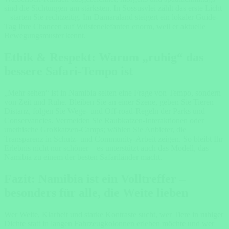
sind die Sichtungen am stärksten. In Sossusvlei zählt das erste Licht
– starten Sie rechtzeitig. Im Damaraland steigert ein lokaler Guide-
Tag Ihre Chancen auf Wüstenelefanten enorm, weil er aktuelle
Bewegungsmuster kennt.
Ethik & Respekt: Warum „ruhig“ das
bessere Safari-Tempo ist
„Mehr sehen“ ist in Namibia selten eine Frage von Tempo, sondern
von Zeit und Ruhe. Bleiben Sie an einer Szene, geben Sie Tieren
Distanz, folgen Sie Wege- und Off-road-Regeln der Parks und
Conservancies. Vermeiden Sie Raubkatzen-Interaktionen oder
unethische Großkatzen-Camps; wählen Sie Anbieter, die
Transparenz in Schutz- und Community-Arbeit zeigen. So bleibt Ihr
Erlebnis nicht nur schöner – es unterstützt auch das Modell, das
Namibia zu einem der besten Safariländer macht.
Fazit: Namibia ist ein Volltreffer –
besonders für alle, die Weite lieben
Wer Weite, Klarheit und starke Kontraste sucht, wer Tiere in ruhiger
Dichte statt in langen Fahrzeugkolonnen erleben möchte und wer