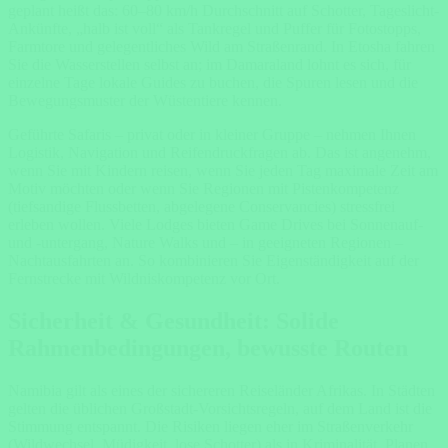
geplant heißt das: 60–80 km/h Durchschnitt auf Schotter, Tageslicht-
Ankünfte, „halb ist voll“ als Tankregel und Puffer für Fotostopps,
Farmtore und gelegentliches Wild am Straßenrand. In Etosha fahren
Sie die Wasserstellen selbst an; im Damaraland lohnt es sich, für
einzelne Tage lokale Guides zu buchen, die Spuren lesen und die
Bewegungsmuster der Wüstentiere kennen.
Geführte Safaris – privat oder in kleiner Gruppe – nehmen Ihnen
Logistik, Navigation und Reifendruckfragen ab. Das ist angenehm,
wenn Sie mit Kindern reisen, wenn Sie jeden Tag maximale Zeit am
Motiv möchten oder wenn Sie Regionen mit Pistenkompetenz
(tiefsandige Flussbetten, abgelegene Conservancies) stressfrei
erleben wollen. Viele Lodges bieten Game Drives bei Sonnenauf-
und -untergang, Nature Walks und – in geeigneten Regionen –
Nachtausfahrten an. So kombinieren Sie Eigenständigkeit auf der
Fernstrecke mit Wildniskompetenz vor Ort.
Sicherheit & Gesundheit: Solide
Rahmenbedingungen, bewusste Routen
Namibia gilt als eines der sichereren Reiseländer Afrikas. In Städten
gelten die üblichen Großstadt-Vorsichtsregeln, auf dem Land ist die
Stimmung entspannt. Die Risiken liegen eher im Straßenverkehr
(Wildwechsel, Müdigkeit, lose Schotter) als in Kriminalität. Planen