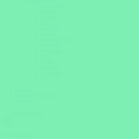
Lateinamerika
Argentinien
Brasilien
Bolivien
Chile
Costa Rica
Ecuador
Galapagos Inseln
Guatemala
Kolumbien
Kuba
Mexiko
Nicaragua
Patagonien
Peru
Magazin
Individuelle Anfrage
Über uns
Hilfe & Beratung
Jetzt erreichbar!