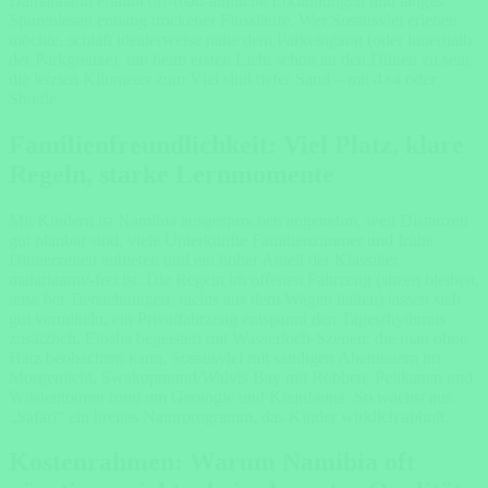
Damaraland erlaubt off-road-ähnliche Erkundungen und langes
Spurenlesen entlang trockener Flussläufe. Wer Sossusvlei erleben
möchte, schläft idealerweise nahe dem Parkeingang (oder innerhalb
der Parkgrenze), um beim ersten Licht schon an den Dünen zu sein;
die letzten Kilometer zum Vlei sind tiefer Sand – mit 4×4 oder
Shuttle.
Familienfreundlichkeit: Viel Platz, klare
Regeln, starke Lernmomente
Mit Kindern ist Namibia ausgesprochen angenehm, weil Distanzen
gut planbar sind, viele Unterkünfte Familienzimmer und frühe
Dinnerzeiten anbieten und ein hoher Anteil der Klassiker
malariaarm/-frei ist. Die Regeln im offenen Fahrzeug (sitzen bleiben,
leise bei Tiersichtungen, nichts aus dem Wagen halten) lassen sich
gut vermitteln; ein Privatfahrzeug entspannt den Tagesrhythmus
zusätzlich. Etosha begeistert mit Wasserloch-Szenen, die man ohne
Hatz beobachten kann, Sossusvlei mit sandigen Abenteuern im
Morgenlicht, Swakopmund/Walvis Bay mit Robben, Pelikanen und
Wüstentouren rund um Geologie und Kleinfauna. So wächst aus
„Safari“ ein breites Naturprogramm, das Kinder wirklich abholt.
Kostenrahmen: Warum Namibia oft