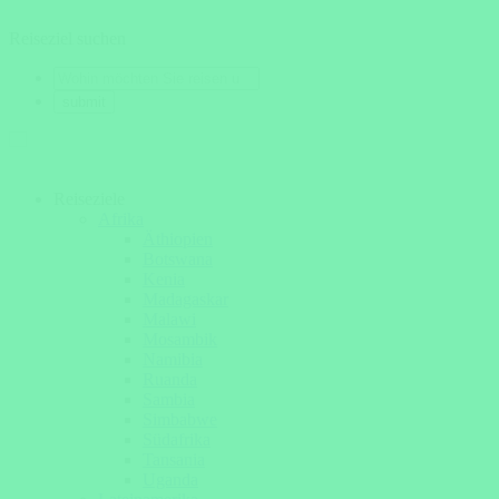
Reiseziel suchen
Reiseziele
Afrika
Äthiopien
Botswana
Kenia
Madagaskar
Malawi
Mosambik
Namibia
Ruanda
Sambia
Simbabwe
Südafrika
Tansania
Uganda