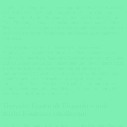
Namibias Reiz beginnt bei seiner Geographie: Die älteste Wüste der
Welt trifft auf riesige Salzpfannen, schroffe Felsformationen im
Damaraland und grüne Flusslandschaften in der Sambesi-Region.
Diese Übergänge erzeugen Lebensräume mit ganz unterschiedlichen
Tieren – von Wüstenelefanten und schwarzmähnigen Wüstenlöwen
im Nordwesten bis zu Flusspferden und Krokodilen im äußersten
Nordosten.
Die Infrastruktur ist für afrikanische Verhältnisse exzellent:
Hauptachsen sind asphaltiert, die meisten Nebenstrecken sauber
gepflegte Schotterpisten, Tank- und Versorgungsstopps sind planbar,
und das Angebot an Lodges, Gästefarmen und Tented Camps deckt
alle Komfortstufen ab. Dazu kommt ein seit Jahren gut
funktionierendes Naturschutz- und Conservancy-Modell, bei dem
lokale Gemeinden von Besucherströmen profitieren und
Lebensräume erhalten werden. Das Ergebnis spürt man vor Ort:
wenig Verkehr, wenig Fahrzeugdichte an Sichtungen – und viel
Zeit, Szenen in Ruhe zu beobachten.
Tierwelt: Etosha als Fixpunkt – und
starke Kontraste rundherum
Der Etosha-Nationalpark ist für die meisten der Kern einer Namibia-