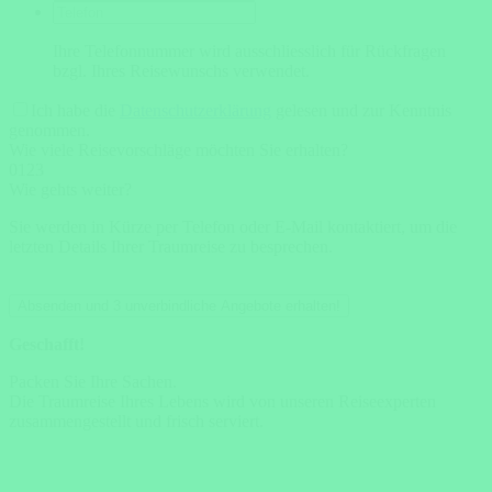
Ihre Telefonnummer wird ausschliesslich für Rückfragen
bzgl. Ihres Reisewunschs verwendet.
Ich habe die
Datenschutzerklärung
gelesen und zur Kenntnis
genommen.
Wie viele Reisevorschläge möchten Sie erhalten?
0
1
2
3
Wie gehts weiter?
Sie werden in Kürze per Telefon oder E-Mail kontaktiert, um die
letzten Details Ihrer Traumreise zu besprechen.
Absenden und 3 unverbindliche Angebote erhalten!
Geschafft!
Packen Sie Ihre Sachen.
Die Traumreise Ihres Lebens wird von unseren Reiseexperten
zusammengestellt und frisch serviert.