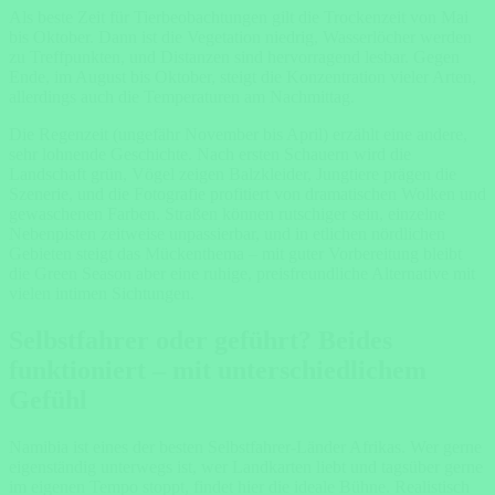
Als beste Zeit für Tierbeobachtungen gilt die Trockenzeit von Mai
bis Oktober. Dann ist die Vegetation niedrig, Wasserlöcher werden
zu Treffpunkten, und Distanzen sind hervorragend lesbar. Gegen
Ende, im August bis Oktober, steigt die Konzentration vieler Arten,
allerdings auch die Temperaturen am Nachmittag.
Die Regenzeit (ungefähr November bis April) erzählt eine andere,
sehr lohnende Geschichte. Nach ersten Schauern wird die
Landschaft grün, Vögel zeigen Balzkleider, Jungtiere prägen die
Szenerie, und die Fotografie profitiert von dramatischen Wolken und
gewaschenen Farben. Straßen können rutschiger sein, einzelne
Nebenpisten zeitweise unpassierbar, und in etlichen nördlichen
Gebieten steigt das Mückenthema – mit guter Vorbereitung bleibt
die Green Season aber eine ruhige, preisfreundliche Alternative mit
vielen intimen Sichtungen.
Selbstfahrer oder geführt? Beides
funktioniert – mit unterschiedlichem
Gefühl
Namibia ist eines der besten Selbstfahrer-Länder Afrikas. Wer gerne
eigenständig unterwegs ist, wer Landkarten liebt und tagsüber gerne
im eigenen Tempo stoppt, findet hier die ideale Bühne. Realistisch