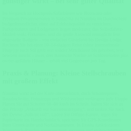
günstiger wirkt – bei sehr guter Qualität
Im Vergleich zu Hochpreis-Safarizielen wie Botswana oder
Premium-Privatreservaten in Südafrika ist Namibia im Durchschnitt
budgetfreundlicher, ohne auf Erlebnisqualität zu verzichten.
Parkgebühren und Lodgeraten liegen moderater, das Selbstfahrer-
Modell senkt Fixkosten, und die große Auswahl ermöglicht fein
abgestufte Budgets – von einfacher Gästefarm bis Design-Lodge.
Rechnen Sie bei einer 10–14-tägigen Reise (ohne internationale
Flüge) je nach Stil grob von solider Mittelklasse bis gehoben; wer
bewusst mischt – zwei, drei ikonische Nächte an Schlüsselorten plus
owner-geführte Häuser – erhält viel Gegenwert pro Tag.
Praxis & Planung: Kleine Stellschrauben
mit großem Effekt
Namibia wirkt auf der Karte übersichtlich, doch Schotterpisten,
Bauabschnitte, Fotostopps und Wildwechsel verlängern jede Etappe.
Planen Sie auf Schotter 60–80 km/h im Schnitt, halten Sie sich an
das Prinzip „Ankunft vor Sonnenuntergang“, und tanken Sie nach
der Devise „halb ist voll“. Laden Sie Offline-Karten, legen Sie
Papierkarte ins Handschuhfach, speichern Sie GPS-Koordinaten
Ihrer Unterkünfte und Notfallnummern. In Etosha funktionieren
Wasserloch-Runden ausgezeichnet; morgens und spätnachmittags