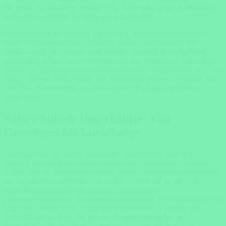
Sie keine Nachtfahrten, behalten Sie Reifendruck und Tankfüllung
im Blick, und sparen Sie nicht am Zusatzreifen.
Gesundheitlich ist Namibia gut planbar. Malarialand betrifft vor
allem Norden/Nordosten (Sambesi-Region) und saisonal den
Etosha-Rand; das zentrale und südliche Namibia ist weitgehend
malariafrei. Klären Sie Impfschutz und ggf. Prophylaxe individuell,
nutzen Sie abends helle Langärmel, Repellent und schlafen Sie – wo
nötig – unterm Netz. Sonne und Trockenluft fordern ebenfalls: Hut,
LSF 50+, Sonnenbrille und konsequente Hydration gehören zu
jeder Route.
Safari-Stile & Unterkünfte: Von
Gästefarm bis Luxuslodge
Namibia bietet die ganze Bandbreite. Gästefarmen und owner-
geführte Lodges punkten mit persönlicher Atmosphäre, ehrlicher
Küche und oft exzellenten Guides, Tented Camps bringen Sie näher
ans Geschehen, und High-End-Lodges setzen auf große Suiten,
weite Konzessionsflächen und fein abgestimmte
Aktivitätsprogramme. Entscheidend ist weniger der Zimmerglanz als
Lage und Rechte: Eine Lodge am Etosha-Gate ist perfekt für
Selbstfahrten im Park; ein privates Konzessionsgebiet im