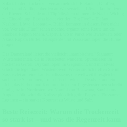
Safari. In der Trockenzeit versammeln sich Elefanten, Giraffen,
Zebra- und Antilopenherden an Wasserstellen, Löwen kontrollieren
die Ebenen, Schakale und Tüpfelhyänen räumen die Nacht. Wichtig
zur Einordnung: Etosha bietet vier der „Big Five“ – Elefant,
Nashorn, Löwe, Leopard –, Büffel kommen in diesem Park nicht
vor. Wer alle „Fünf“ sehen möchte, ergänzt seine Route um die
Sambesi-Region (ehem. Caprivi), wo in Parks wie Bwabwata oder
Nkasa Rupara Büffel, Flusspferde und Wasserantilopen die Bühne
prägen.
Das Damaraland liefert die vielleicht „namibischste“ Signatur:
Wüstenelefanten, die in Flussbetten wandern, Spurenlesen im
trockenen Geröll, Oryxantilopen im Gegenlicht, und mit etwas
Glück die legendären Wüstenlöwen. Weiter südlich treffen Sie im
Sossusvlei auf eine Landschaftsszene, die weltweit ihresgleichen
sucht: rote Sterndünen, Tonschüsseln wie das Deadvlei und ein
Licht, das Farben und Konturen in jedem Tagesfenster neu schreibt.
Und ganz im Nordosten, wo Namibia an Botswana, Sambia und
Angola stößt, wird die Kulisse plötzlich grün: Papyrus, Flussarme,
Lagunen – ein starker Kontrast zu Wüste und Salz.
Beste Reisezeit: Warum die Trockenzeit
so stark ist – und was die Regenzeit kann