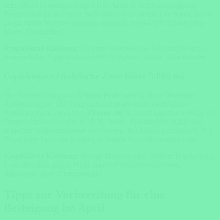
sein. Obwohl weniger Regen fällt, kann es durch aufsteigende
Feuchtigkeit zu Reif oder Nebelbildung kommen. Die Sonne ist oft
durch dichte Wolken verdeckt, dennoch drohen UV-Schäden bei
klaren Abschnitten.
Empfohlene Kleidung
: Thermo-Unterwäsche, winddichte Jacke,
Sonnenbrille, Lippenbalsam mit UV-Schutz, Mütze, Handschuhe.
Gipfelregion / Arktische Zone (über 5.000 m)
Der Gipfelaufstieg zum
Uhuru Peak
stellt im April besondere
Anforderungen. Die Temperaturen liegen beim nächtlichen
Aufbruch meist zwischen
-15 und -20 °C
, auch tagsüber erreicht die
Temperatur kaum mehr als
-5 °C
. Wind, Feuchtigkeit, Kälte und
schlechte Sichtverhältnisse erschweren den Aufstieg zusätzlich. Bei
Neuschnee kann der Aufstieg technisch herausfordernder sein.
Empfohlene Kleidung
: Warme Daunenjacke, isolierte Handschuhe,
Gesichtsschutz gegen Wind, mehrere Isolationsschichten,
Stirnlampe, gute Thermosocken.
Tipps zur Vorbereitung für eine
Besteigung im April