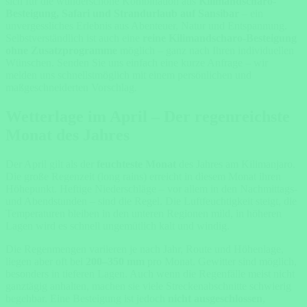
sich für die wunderschöne Kombination aus
Kilimandscharo-
Besteigung, Safari und Strandurlaub auf Sansibar
– ein
unvergessliches Erlebnis aus Abenteuer, Natur und Entspannung.
Selbstverständlich ist auch eine
reine Kilimandscharo-Besteigung
ohne Zusatzprogramme
möglich – ganz nach Ihren individuellen
Wünschen. Senden Sie uns einfach eine kurze Anfrage – wir
melden uns schnellstmöglich mit einem persönlichen und
maßgeschneiderten Vorschlag.
Wetterlage im April – Der regenreichste
Monat des Jahres
Der April gilt als der
feuchteste Monat
des Jahres am Kilimanjaro.
Die große Regenzeit (long rains) erreicht in diesem Monat ihren
Höhepunkt. Heftige Niederschläge – vor allem in den Nachmittags-
und Abendstunden – sind die Regel. Die Luftfeuchtigkeit steigt, die
Temperaturen bleiben in den unteren Regionen mild, in höheren
Lagen wird es schnell ungemütlich kalt und windig.
Die Regenmengen variieren je nach Jahr, Route und Höhenlage,
liegen aber oft bei
200–350 mm
pro Monat. Gewitter sind möglich,
besonders in tieferen Lagen. Auch wenn die Regenfälle meist nicht
ganztägig anhalten, machen sie viele Streckenabschnitte schwierig
begehbar. Eine Besteigung ist jedoch
nicht ausgeschlossen
,