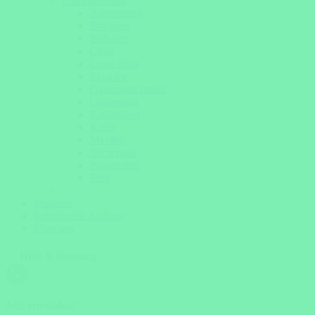
Lateinamerika
Argentinien
Brasilien
Bolivien
Chile
Costa Rica
Ecuador
Galapagos Inseln
Guatemala
Kolumbien
Kuba
Mexiko
Nicaragua
Patagonien
Peru
Magazin
Individuelle Anfrage
Über uns
Hilfe & Beratung
Jetzt erreichbar!