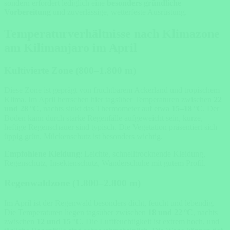
sondern erfordert lediglich eine
besonders gründliche
Vorbereitung
und zuverlässige, wetterfeste Ausrüstung.
Temperaturverhältnisse nach Klimazone
am Kilimanjaro im April
Kultivierte Zone (800–1.800 m)
Diese Zone ist geprägt von fruchtbarem Ackerland und tropischem
Klima. Im April herrschen hier tagsüber Temperaturen zwischen
22
und 28 °C
, nachts sinkt das Thermometer auf etwa
15–18 °C
. Der
Boden kann durch starke Regenfälle aufgeweicht sein, kurze,
heftige Regenschauer sind typisch. Die Vegetation präsentiert sich
üppig grün, Mückenschutz ist besonders wichtig.
Empfohlene Kleidung
: Leichte, schnelltrocknende Kleidung,
Regenschutz, Insektenschutz, Wanderschuhe mit gutem Profil.
Regenwaldzone (1.800–2.800 m)
Im April ist der Regenwald besonders dicht, feucht und lebendig.
Die Temperaturen liegen tagsüber zwischen
18 und 22 °C
, nachts
zwischen
12 und 15 °C
. Die Luftfeuchtigkeit ist extrem hoch, und