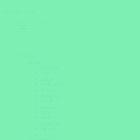
Reiseziel suchen
Reiseziele
Afrika
Äthiopien
Botswana
Kenia
Madagaskar
Malawi
Mosambik
Namibia
Ruanda
Sambia
Simbabwe
Südafrika
Tansania
Uganda