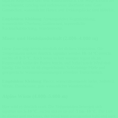
tägliche Regenfälle sind sehr wahrscheinlich. Die Wege können tief
verschlammt, rutschig und stellenweise überflutet sein. Gute
Gamaschen, wasserdichte Hosen und Trekkingstöcke sind hilfreich.
Empfohlene Kleidung
: Atmungsaktive Regenkleidung,
wasserdichte Überhose, Gamaschen, wasserdichte
Rucksackabdeckung, Wanderstöcke.
Moor- und Heidelandschaft (2.800–4.000 m)
Diese Zone liegt bereits oberhalb der dichten Vegetation. Die
Temperaturen sinken deutlich, tagsüber werden
10–14 °C
erreicht,
nachts oft
0–5 °C
. Auch wenn es hier weniger regnet als im
Regenwald, bleibt der Boden feucht, und Nebel sowie Wind sind
häufig. Die Sicht ist oft eingeschränkt. Schlammige Pfade und
gelegentliche Wasseransammlungen erfordern Trittsicherheit.
Empfohlene Kleidung
: Fleece, wasserabweisende Jacke, Softshell,
Mütze, Handschuhe, gute wasserdichte Wanderschuhe.
Alpine Wüste (4.000–5.000 m)
Hier wird es deutlich rauer. Die Temperaturen bewegen sich
tagsüber um
5–10 °C
, nachts sinken sie auf
-5 bis -10 °C
. Die Luft
ist dünner und trockener, der Wind kann unangenehm kühl und stark