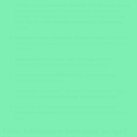
Wählen Sie Ihre
Route mit Bedacht
: Die
Marangu-Route
bietet wettergeschützte Hütten und ist in der Regenzeit
beliebter als Campingrouten. Wer dennoch zelten möchte,
sollte auf eine
sehr robuste, wasserdichte Ausrüstung
achten.
Gamaschen und wasserfeste Wanderschuhe
sind Pflicht,
um in feuchten Zonen den Komfort und die Sicherheit zu
erhalten.
Wasserdichte Packsäcke oder Drybags
schützen
Schlafsack, Kleidung und Technik im Rucksack.
Planen Sie genügend
Pufferzeit
für unvorhersehbare
Wetterverzögerungen ein.
Trinken Sie ausreichend – auch bei kühlem Wetter – und
nehmen Sie
wetterunabhängige Energiesnacks
mit.
Lassen Sie sich von einem erfahrenen, ortskundigen
Bergführer begleiten
, der die Verhältnisse gut einschätzen
kann.
Fazit: Kilimanjaro-Besteigung im April –