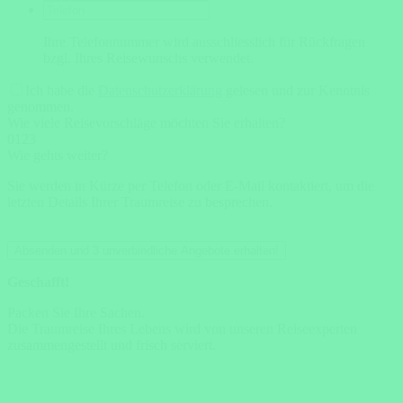
Ihre Telefonnummer wird ausschliesslich für Rückfragen
bzgl. Ihres Reisewunschs verwendet.
Ich habe die
Datenschutzerklärung
gelesen und zur Kenntnis
genommen.
Wie viele Reisevorschläge möchten Sie erhalten?
0
1
2
3
Wie gehts weiter?
Sie werden in Kürze per Telefon oder E-Mail kontaktiert, um die
letzten Details Ihrer Traumreise zu besprechen.
Absenden und 3 unverbindliche Angebote erhalten!
Geschafft!
Packen Sie Ihre Sachen.
Die Traumreise Ihres Lebens wird von unseren Reiseexperten
zusammengestellt und frisch serviert.