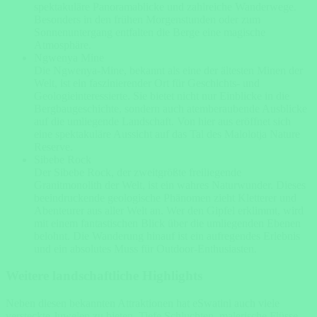
spektakuläre Panoramablicke und zahlreiche Wanderwege.
Besonders in den frühen Morgenstunden oder zum
Sonnenuntergang entfalten die Berge eine magische
Atmosphäre.
Ngwenya Mine
Die Ngwenya-Mine, bekannt als eine der ältesten Minen der
Welt, ist ein faszinierender Ort für Geschichts- und
Geologieinteressierte. Sie bietet nicht nur Einblicke in die
Bergbaugeschichte, sondern auch atemberaubende Ausblicke
auf die umliegende Landschaft. Von hier aus eröffnet sich
eine spektakuläre Aussicht auf das Tal des Malolotja Nature
Reserve.
Sibebe Rock
Der Sibebe Rock, der zweitgrößte freiliegende
Granitmonolith der Welt, ist ein wahres Naturwunder. Dieses
beeindruckende geologische Phänomen zieht Kletterer und
Abenteurer aus aller Welt an. Wer den Gipfel erklimmt, wird
mit einem fantastischen Blick über die umliegenden Ebenen
belohnt. Die Wanderung hinauf ist ein aufregendes Erlebnis
und ein absolutes Muss für Outdoor-Enthusiasten.
Weitere landschaftliche Highlights
Neben diesen bekannten Attraktionen hat eSwatini auch viele
versteckte Juwelen zu bieten. Tiefe Schluchten, malerische Flüsse