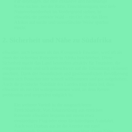
Für diejenigen, die eine exklusive und nachhaltige
Reise suchen, bei der Ruhe, Entschleunigung und tiefe
Naturverbundenheit im Vordergrund stehen, ist
eSwatini die perfekte Wahl – ein Ort, der das Herz
Afrikas auf sanfte und unverfälschte Weise spürbar
macht.
2. Sicherheit und Nähe zu Südafrika
eSwatini, auch bekannt als das Königreich Eswatini, wird oft als
eines der sichersten Reiseziele in Afrika beschrieben. Diese
Sicherheit macht das Land besonders attraktiv für Touristen, die
entspannt reisen und sich unbeschwert auf die Erkundung einlassen
möchten. Dank der freundlichen und gastfreundlichen Bevölkerung
fühlen sich Besucher hier schnell willkommen und gut aufgehoben.
Auch die politische Stabilität des Landes trägt dazu bei, dass
eSwatini als ein Ort wahrgenommen wird, an dem Reisen
problemlos und sorgenfrei möglich ist.
Ein weiterer Vorteil ist die ausgezeichnete
Erreichbarkeit. Von Johannesburg aus erreichen
Reisende eSwatini bequem mit einem etwa
einstündigen Flug oder einer fünfstündigen Autofahrt.
Auch von Durban aus ist die Anreise mit rund
fünfeinhalb Stunden angenehm machbar. Diese Nähe