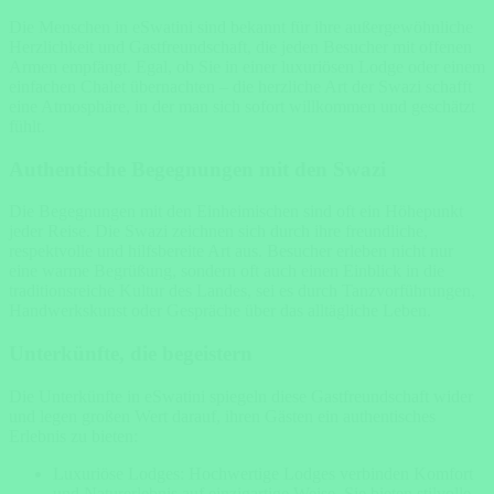
Die Menschen in eSwatini sind bekannt für ihre außergewöhnliche
Herzlichkeit und Gastfreundschaft, die jeden Besucher mit offenen
Armen empfängt. Egal, ob Sie in einer luxuriösen Lodge oder einem
einfachen Chalet übernachten – die herzliche Art der Swazi schafft
eine Atmosphäre, in der man sich sofort willkommen und geschätzt
fühlt.
Authentische Begegnungen mit den Swazi
Die Begegnungen mit den Einheimischen sind oft ein Höhepunkt
jeder Reise. Die Swazi zeichnen sich durch ihre freundliche,
respektvolle und hilfsbereite Art aus. Besucher erleben nicht nur
eine warme Begrüßung, sondern oft auch einen Einblick in die
traditionsreiche Kultur des Landes, sei es durch Tanzvorführungen,
Handwerkskunst oder Gespräche über das alltägliche Leben.
Unterkünfte, die begeistern
Die Unterkünfte in eSwatini spiegeln diese Gastfreundschaft wider
und legen großen Wert darauf, ihren Gästen ein authentisches
Erlebnis zu bieten:
Luxuriöse Lodges: Hochwertige Lodges verbinden Komfort
und Naturerlebnis auf einzigartige Weise. Sie bieten stilvolle