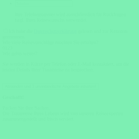
Ihre Telefonnummer wird ausschliesslich für Rückfragen
bzgl. Ihres Reisewunschs verwendet.
Ich habe die
Datenschutzerklärung
gelesen und zur Kenntnis
genommen.
Wie viele Reisevorschläge möchten Sie erhalten?
0
1
2
3
Wie gehts weiter?
Sie werden in Kürze per Telefon oder E-Mail kontaktiert, um die
letzten Details Ihrer Traumreise zu besprechen.
Absenden und 3 unverbindliche Angebote erhalten!
Geschafft!
Packen Sie Ihre Sachen.
Die Traumreise Ihres Lebens wird von unseren Reiseexperten
zusammengestellt und frisch serviert.