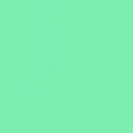
Lateinamerika
Argentinien
Brasilien
Bolivien
Chile
Costa Rica
Ecuador
Galapagos Inseln
Guatemala
Kolumbien
Kuba
Mexiko
Nicaragua
Patagonien
Peru
Magazin
Individuelle Anfrage
Über uns
Hilfe & Beratung
Jetzt erreichbar!