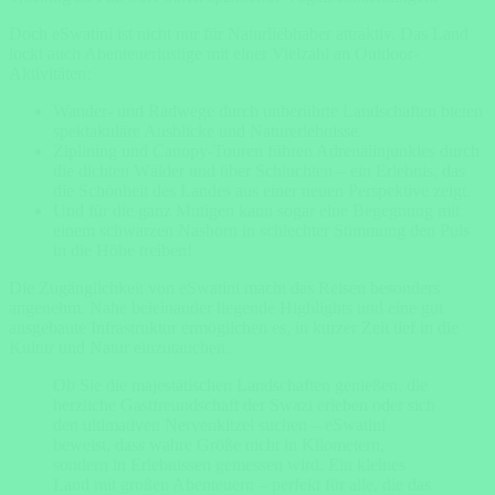
Doch eSwatini ist nicht nur für Naturliebhaber attraktiv. Das Land
lockt auch Abenteuerlustige mit einer Vielzahl an Outdoor-
Aktivitäten:
Wander- und Radwege durch unberührte Landschaften bieten
spektakuläre Ausblicke und Naturerlebnisse.
Ziplining und Canopy-Touren führen Adrenalinjunkies durch
die dichten Wälder und über Schluchten – ein Erlebnis, das
die Schönheit des Landes aus einer neuen Perspektive zeigt.
Und für die ganz Mutigen kann sogar eine Begegnung mit
einem schwarzen Nashorn in schlechter Stimmung den Puls
in die Höhe treiben!
Die Zugänglichkeit von eSwatini macht das Reisen besonders
angenehm. Nahe beieinander liegende Highlights und eine gut
ausgebaute Infrastruktur ermöglichen es, in kurzer Zeit tief in die
Kultur und Natur einzutauchen.
Ob Sie die majestätischen Landschaften genießen, die
herzliche Gastfreundschaft der Swazi erleben oder sich
den ultimativen Nervenkitzel suchen – eSwatini
beweist, dass wahre Größe nicht in Kilometern,
sondern in Erlebnissen gemessen wird. Ein kleines
Land mit großen Abenteuern – perfekt für alle, die das