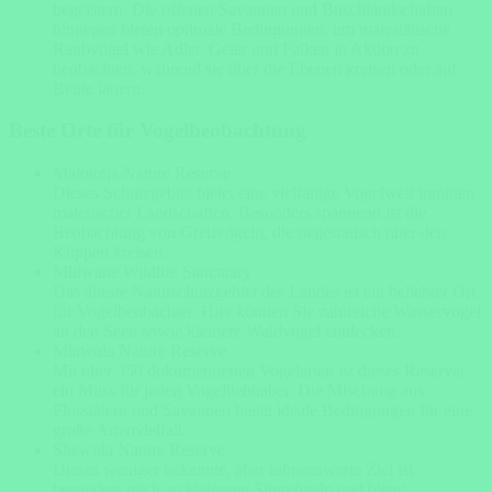
begeistern. Die offenen Savannen und Buschlandschaften
hingegen bieten optimale Bedingungen, um majestätische
Raubvögel wie Adler, Geier und Falken in Aktion zu
beobachten, während sie über die Ebenen kreisen oder auf
Beute lauern.
Beste Orte für Vogelbeobachtung
Malolotja Nature Reserve
Dieses Schutzgebiet bietet eine vielfältige Vogelwelt inmitten
malerischer Landschaften. Besonders spannend ist die
Beobachtung von Greifvögeln, die majestätisch über den
Klippen kreisen.
Mlilwane Wildlife Sanctuary
Das älteste Naturschutzgebiet des Landes ist ein beliebter Ort
für Vogelbeobachter. Hier können Sie zahlreiche Wasservögel
an den Seen sowie kleinere Waldvögel entdecken.
Mlawula Nature Reserve
Mit über 350 dokumentierten Vogelarten ist dieses Reservat
ein Muss für jeden Vogelliebhaber. Die Mischung aus
Flusstälern und Savannen bietet ideale Bedingungen für eine
große Artenvielfalt.
Shewula Nature Reserve
Dieses weniger bekannte, aber lohnenswerte Ziel ist
besonders reich an kleineren Singvögeln und bietet