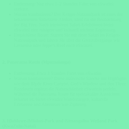
Entfernung: Nur etwa 1–2 Stunden Fahrt von eSwatini
entfernt.
Warum kombinieren? Der Krüger-Nationalpark ist eines der
bekanntesten Safariziele Afrikas, ideal für die Beobachtung
der Big Five. Nach intensiven Safari-Erlebnissen bietet
eSwatini eine ruhigere und kulturell reichere Ergänzung.
Empfohlene Route: Starten Sie mit einer Safari im Krüger-
Nationalpark und fahren Sie über die Grenzübergänge wie
Lavumisa oder Jeppe’s Reef nach eSwatini.
2. Panorama Route (Mpumalanga)
Entfernung: Etwa 3 Stunden Fahrt von eSwatini.
Warum kombinieren? Diese malerische Strecke mit Highlights
wie dem Blyde River Canyon, God’s Window und den Three
Rondavels ergänzt die Naturschönheit eSwatinis perfekt.
Während die Panorama Route für spektakuläre Aussichten
bekannt ist, bietet eSwatini Wanderungen, kulturelle
Erlebnisse und Abenteuer wie Ziplining.
3. Hluhluwe-iMfolozi-Park und iSimangaliso Wetland Park
(KwaZulu-Natal)