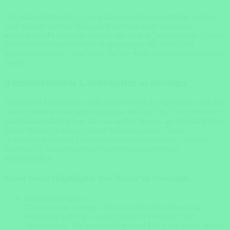
Die Safari-Erlebnisse in eSwatini sind nicht nur vielfältig, sondern
auch geprägt von der Nähe zur Natur und einer besonders
nachhaltigen Philosophie. Abseits der großen Touristenziele Afrikas
können Sie hier authentische Begegnungen mit Tieren und
Menschen erleben – eine Reise, die die Seele berührt und die Sinne
belebt.
Atemberaubende Landschaften in eSwatini
Trotz seiner kompakten Größe präsentiert sich eSwatini als ein Land
von beeindruckender landschaftlicher Vielfalt. Die Natur bietet eine
atemberaubende Kulisse, die von sanften Hügeln im Hochland über
dichte Wälder bis hin zu weiten Savannen reicht. Diese
abwechslungsreichen Landschaften machen eSwatini zu einem
Paradies für Naturliebhaber, Wanderer und Abenteurer
gleichermaßen.
Must-Sees: Highlights der Natur in eSwatini
Lebombo-Gebirge
Das markante Gebirge, das sich entlang der Grenze zu
Mosambik erstreckt, ist ein Traum für Wanderer und
Naturfreunde. Die sanften Hügel und felsigen Kämme bieten