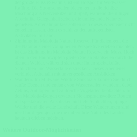
der größte Fluss eSwatinis, ist ein Hotspot für Wildwasser-
Rafting. Die Stromschnellen bieten genau die richtige
Mischung aus Nervenkitzel und Spaß, während die ruhigen
Abschnitte Gelegenheit geben, die umliegende Natur zu
genießen. Adrenalinjunkies sollten sich dieses Abenteuer nicht
entgehen lassen, denn es zählt zu den aufregendsten
Aktivitäten im Land.
Ziplining im Malolotja Nature Reserve: Für diejenigen, die
die Natur aus einer völlig neuen Perspektive erleben möchten,
ist das Ziplining im Malolotja Nature Reserve ein Muss. Hoch
oben in den Baumwipfeln gleiten Sie an Stahlseilen durch die
dichten Wälder, während sich unter Ihnen spektakuläre
Schluchten und Wasserfälle erstrecken. Dieses Abenteuer
verbindet Adrenalin mit unvergesslichen Ausblicken.
Wandern: Im Mlilwane Wildlife Sanctuary können Sie durch
sanfte Ebenen und entlang von Wasserstellen wandern, dabei
Zebras, Antilopen und zahlreiche Vogelarten beobachten. In
den Malolotja-Bergen erwarten Sie anspruchsvollere Routen
mit spektakulären Ausblicken auf tiefe Schluchten, üppige
Wälder und die weite Landschaft. Diese Wanderungen sind
ideal für diejenigen, die die unberührte Natur des Landes
hautnah erleben möchten.
Weitere Outdoor-Möglichkeiten