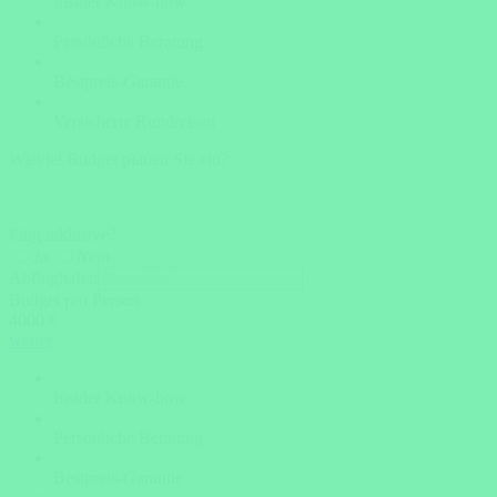
Insider Know-how
Persönliche Beratung
Bestpreis-Garantie
Versicherte Rundreisen
Wieviel Budget planen Sie ein?
Flug inklusive?
Ja
Nein
Abflughafen
Budget pro Person
4000 €
weiter
Insider Know-how
Persönliche Beratung
Bestpreis-Garantie