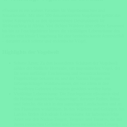
eSwatini ist ein wahres Paradies für Vogelbeobachter und
Naturfreunde. Mit über 500 dokumentierten Vogelarten gehört das
kleine Königreich zu den spannendsten Destinationen für
Birdwatching in Afrika. Von dichten Wäldern über offene Savannen
bis hin zu Feuchtgebieten bieten die vielfältigen Lebensräume des
Landes eine ideale Umgebung für eine beeindruckende Artenvielfalt
– darunter auch seltene und endemische Vögel.
Highlights der Vogelwelt
Seltene Arten: Zu den besonderen Schätzen der Vogelwelt
zählen der Südliche Hornrabe, ein majestätischer Vogel, der
für seine auffällige Erscheinung und beeindruckenden
Flügelschläge bekannt ist, und der Narina-Trogon, ein
farbenprächtiger Waldbewohner, der vor allem in den
bewaldeten Gebieten eSwatinis gesichtet werden kann.
Vielfältige Lebensräume: Die Feuchtgebiete eSwatinis sind
die Heimat zahlreicher Wasservögel, darunter Reiher, Ibisse
und Störche, die sich in den sumpfigen Landschaften und an
den Flussufern wohlfühlen. In den Wäldern und Gebirgen des
Landes finden sich ideale Lebensräume für farbenprächtige
Arten wie den Narina-Trogon, Trogone und Turakos, die mit
ihrem exotischen Gefieder und ihrem melodischen Gesang