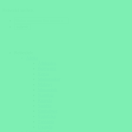
Reiseziel suchen
Reiseziele
Afrika
Äthiopien
Botswana
Kenia
Madagaskar
Malawi
Mosambik
Namibia
Ruanda
Sambia
Simbabwe
Südafrika
Tansania
Uganda