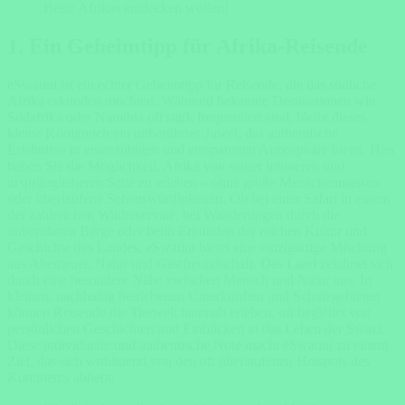
Beste Afrikas entdecken wollen!
1. Ein Geheimtipp für Afrika-Reisende
eSwatini ist ein echter Geheimtipp für Reisende, die das südliche
Afrika erkunden möchten. Während bekannte Destinationen wie
Südafrika oder Namibia oft stark frequentiert sind, bleibt dieses
kleine Königreich ein unberührtes Juwel, das authentische
Erlebnisse in einer ruhigen und entspannten Atmosphäre bietet. Hier
haben Sie die Möglichkeit, Afrika von seiner intimeren und
ursprünglicheren Seite zu erleben – ohne große Menschenmassen
oder überlaufene Sehenswürdigkeiten. Ob bei einer Safari in einem
der zahlreichen Wildreservate, bei Wanderungen durch die
unberührten Berge oder beim Erkunden der reichen Kultur und
Geschichte des Landes, eSwatini bietet eine einzigartige Mischung
aus Abenteuer, Natur und Gastfreundschaft. Das Land zeichnet sich
durch eine besondere Nähe zwischen Mensch und Natur aus. In
kleinen, nachhaltig betriebenen Unterkünften und Schutzgebieten
können Reisende die Tierwelt hautnah erleben, oft begleitet von
persönlichen Geschichten und Einblicken in das Leben der Swazi.
Diese individuelle und authentische Note macht eSwatini zu einem
Ziel, das sich wohltuend von den oft überlaufenen Hotspots des
Kontinents abhebt.