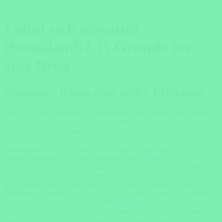
Lohnt sich eSwatini (Swasiland)? 11 Gründe für eine Reise
Lohnt sich eSwatini
(Swasiland)? 11 Gründe für
eine Reise
eSwatini – Klein, aber voller Erlebnisse
Mit einer Größe von nur 200 Kilometern von Norden nach Süden
und 130 Kilometern von Osten nach Westen ist eSwatini eines der
kleinsten Länder Afrikas – und gleichzeitig eines der vielfältigsten.
Dieses kleine Königreich vereint Kultur, Tierwelt, Geschichte und
atemberaubende Landschaften auf engem Raum, was es zu einem
idealen Reiseziel für Afrika-Neulinge macht. Trotz seiner
kompakten Größe bietet eSwatini eine Fülle an Erlebnissen, die in
vielen anderen Ländern mühsamere Reisen erfordern würden. 17
geschützte Gebiete beherbergen eine beeindruckende Vielfalt an
Wildtieren, darunter die „Big Five“ und seltene Arten wie schwarze
Nashörner. Besucher haben die Möglichkeit, die Tiere aus nächster
Nähe zu erleben – sei es bei klassischen Safaris, beim Nashorn-
Tracking zu Fuß oder durch spannende Vogelbeobachtungen.