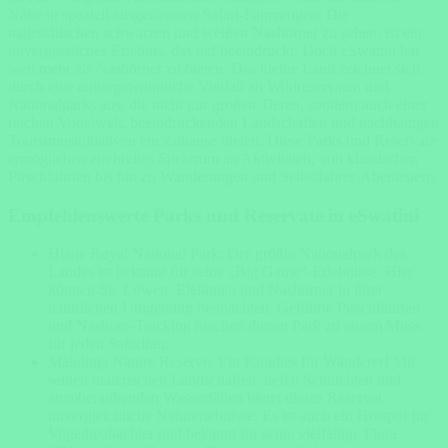
Nähe in speziell ausgerüsteten Safari-Fahrzeugen: Die
majestätischen schwarzen und weißen Nashörner zu sehen, ist ein
unvergessliches Erlebnis, das tief beeindruckt. Doch eSwatini hat
weit mehr als Nashörner zu bieten. Das kleine Land zeichnet sich
durch eine außergewöhnliche Vielfalt an Wildreservaten und
Nationalparks aus, die nicht nur großen Tieren, sondern auch einer
reichen Vogelwelt, beeindruckenden Landschaften und nachhaltigen
Tourismusinitiativen ein Zuhause bieten. Diese Parks und Reservate
ermöglichen ein breites Spektrum an Aktivitäten, von klassischen
Pirschfahrten bis hin zu Wanderungen und Selbstfahrer-Abenteuern.
Empfehlenswerte Parks und Reservate in eSwatini
Hlane Royal National Park: Der größte Nationalpark des
Landes ist bekannt für seine „Big Game“-Erlebnisse. Hier
können Sie Löwen, Elefanten und Nashörner in ihrer
natürlichen Umgebung beobachten. Geführte Pirschfahrten
und Nashorn-Tracking machen diesen Park zu einem Muss
für jeden Safarifan.
Malolotja Nature Reserve: Ein Paradies für Wanderer! Mit
seinen malerischen Landschaften, tiefen Schluchten und
atemberaubenden Wasserfällen bietet dieses Reservat
unvergleichliche Naturerlebnisse. Es ist auch ein Hotspot für
Vogelbeobachter und bekannt für seine vielfältige Flora.