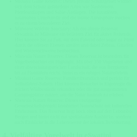
Mkhaya Game Reserve: Dieses private Schutzgebiet widmet
sich dem Schutz gefährdeter Arten wie Nashörnern,
Pferdeantilopen und Sable-Antilopen. Die luxuriösen,
naturnahen Unterkünfte und die intime Atmosphäre machen
es zu einem besonderen Ziel.
Mlilwane Wildlife Sanctuary: Als das älteste Reservat
eSwatinis ist Mlilwane ein beliebtes Ziel für aktive Reisende.
Hier können Sie zu Fuß, mit dem Fahrrad oder sogar zu Pferd
durch die offenen Ebenen streifen und dabei Zebras, Giraffen
und Warzenschweine beobachten.
Mlawula Nature Reserve: Dieses Reservat ist besonders für
Vogelbeobachter ein Highlight. Mit über 350 Vogelarten und
einer abwechslungsreichen Landschaft, die von Bergketten
bis zu Flusstälern reicht, bietet es ein ruhiges Naturerlebnis.
Mbuluzi Game Reserve: Familienfreundlich und perfekt für
Selbstfahrer-Safaris: Hier können Besucher in Eigenregie die
reichen Wildbestände erkunden oder die gut ausgestatteten
Campingplätze nutzen, um die Natur hautnah zu erleben.
Shewula Nature Reserve: Dieses einzigartige
Gemeinschaftsprojekt kombiniert Naturschutz mit kulturellen
Erlebnissen. Das Reservat liegt hoch oben auf den Lebombo-
Bergen und bietet nicht nur spektakuläre Ausblicke, sondern
auch Einblicke in die Lebensweise der lokalen Bevölkerung.
4. Vielfältige Vogelwelt in eSwatini