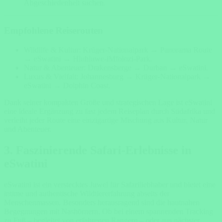
Abgeschiedenheit suchen.
Empfohlene Reiserouten
Wildlife & Kultur: Krüger-Nationalpark → Panorama Route
→ eSwatini → Hluhluwe-iMfolozi-Park.
Natur & Abenteuer: Drakensberge → Durban → eSwatini.
Luxus & Vielfalt: Johannesburg → Krüger-Nationalpark →
eSwatini → Dolphin Coast.
Dank seiner kompakten Größe und strategischen Lage ist eSwatini
eine ideale Ergänzung zu fast jedem Reiseplan durch Südafrika und
verleiht jeder Route eine einzigartige Mischung aus Kultur, Natur
und Abenteuer.
3. Faszinierende Safari-Erlebnisse in
eSwatini
eSwatini ist ein verstecktes Juwel für Safariliebhaber und bietet eine
intime und authentische Wildtiererfahrung abseits der
Menschenmassen. Besonders herausragend sind die hautnahen
Begegnungen mit Nashörnern. Ob bei einem spannenden Tracking
zu Fuß – begleitet von erfahrenen Rangern – oder aus nächster