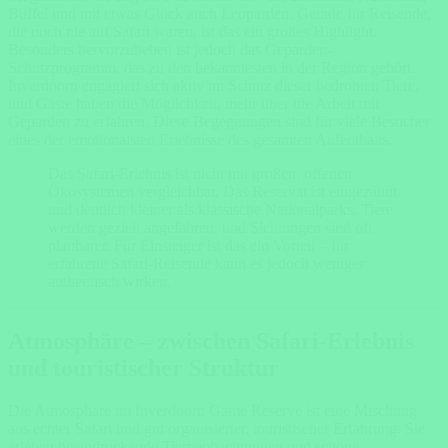
Büffel und mit etwas Glück auch Leoparden. Gerade für Reisende,
die noch nie auf Safari waren, ist das ein großes Highlight.
Besonders hervorzuheben ist jedoch das Geparden-
Schutzprogramm, das zu den bekanntesten in der Region gehört.
Inverdoorn engagiert sich aktiv im Schutz dieser bedrohten Tiere,
und Gäste haben die Möglichkeit, mehr über die Arbeit mit
Geparden zu erfahren. Diese Begegnungen sind für viele Besucher
eines der emotionalsten Erlebnisse des gesamten Aufenthalts.
Das Safari-Erlebnis ist nicht mit großen, offenen
Ökosystemen vergleichbar. Das Reservat ist eingezäunt
und deutlich kleiner als klassische Nationalparks. Tiere
werden gezielt angefahren, und Sichtungen sind oft
planbarer. Für Einsteiger ist das ein Vorteil – für
erfahrene Safari-Reisende kann es jedoch weniger
authentisch wirken.
Atmosphäre – zwischen Safari-Erlebnis
und touristischer Struktur
Die Atmosphäre im Inverdoorn Game Reserve ist eine Mischung
aus echter Safari und gut organisierter, touristischer Erfahrung. Sie
erleben beeindruckende Tierbeobachtungen und schöne