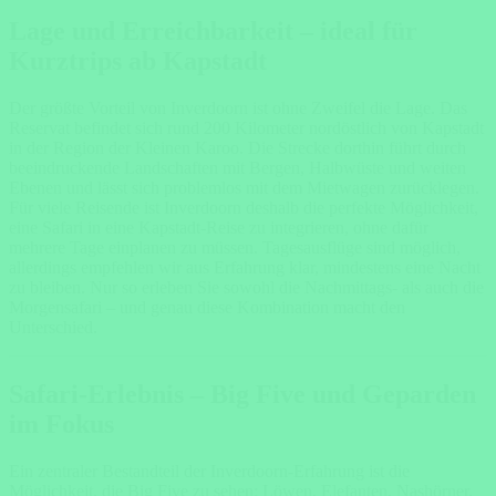
Lage und Erreichbarkeit – ideal für
Kurztrips ab Kapstadt
Der größte Vorteil von Inverdoorn ist ohne Zweifel die Lage. Das
Reservat befindet sich rund 200 Kilometer nordöstlich von Kapstadt
in der Region der Kleinen Karoo. Die Strecke dorthin führt durch
beeindruckende Landschaften mit Bergen, Halbwüste und weiten
Ebenen und lässt sich problemlos mit dem Mietwagen zurücklegen.
Für viele Reisende ist Inverdoorn deshalb die perfekte Möglichkeit,
eine Safari in eine Kapstadt-Reise zu integrieren, ohne dafür
mehrere Tage einplanen zu müssen. Tagesausflüge sind möglich,
allerdings empfehlen wir aus Erfahrung klar, mindestens eine Nacht
zu bleiben. Nur so erleben Sie sowohl die Nachmittags- als auch die
Morgensafari – und genau diese Kombination macht den
Unterschied.
Safari-Erlebnis – Big Five und Geparden
im Fokus
Ein zentraler Bestandteil der Inverdoorn-Erfahrung ist die
Möglichkeit, die Big Five zu sehen: Löwen, Elefanten, Nashörner,