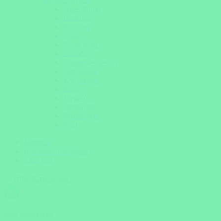
Lateinamerika
Argentinien
Brasilien
Bolivien
Chile
Costa Rica
Ecuador
Galapagos Inseln
Guatemala
Kolumbien
Kuba
Mexiko
Nicaragua
Patagonien
Peru
Magazin
Individuelle Anfrage
Über uns
Hilfe & Beratung
Jetzt erreichbar!