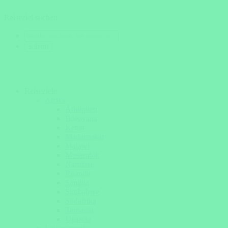
Reiseziel suchen
Reiseziele
Afrika
Äthiopien
Botswana
Kenia
Madagaskar
Malawi
Mosambik
Namibia
Ruanda
Sambia
Simbabwe
Südafrika
Tansania
Uganda