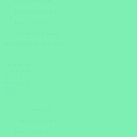
Insider Know-how
Persönliche Beratung
Bestpreis-Garantie
Versicherte Rundreisen
Wieviel Budget planen Sie ein?
Flug inklusive?
Ja
Nein
Abflughafen
Budget pro Person
7000 €
weiter
Insider Know-how
Persönliche Beratung
Bestpreis-Garantie