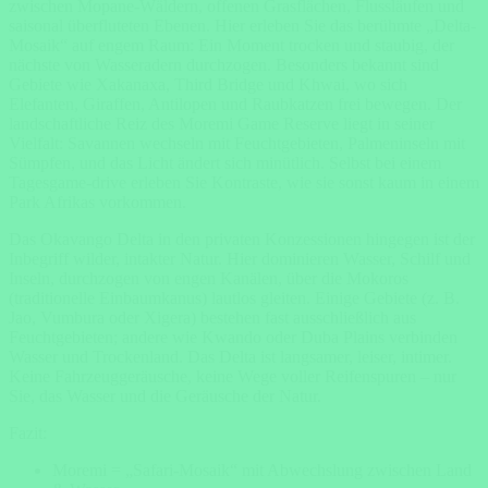
zwischen Mopane-Wäldern, offenen Grasflächen, Flussläufen und
saisonal überfluteten Ebenen. Hier erleben Sie das berühmte „Delta-
Mosaik“ auf engem Raum: Ein Moment trocken und staubig, der
nächste von Wasseradern durchzogen. Besonders bekannt sind
Gebiete wie Xakanaxa, Third Bridge und Khwai, wo sich
Elefanten, Giraffen, Antilopen und Raubkatzen frei bewegen. Der
landschaftliche Reiz des Moremi Game Reserve liegt in seiner
Vielfalt: Savannen wechseln mit Feuchtgebieten, Palmeninseln mit
Sümpfen, und das Licht ändert sich minütlich. Selbst bei einem
Tagesgame-drive erleben Sie Kontraste, wie sie sonst kaum in einem
Park Afrikas vorkommen.
Das Okavango Delta in den privaten Konzessionen hingegen ist der
Inbegriff wilder, intakter Natur. Hier dominieren Wasser, Schilf und
Inseln, durchzogen von engen Kanälen, über die Mokoros
(traditionelle Einbaumkanus) lautlos gleiten. Einige Gebiete (z. B.
Jao, Vumbura oder Xigera) bestehen fast ausschließlich aus
Feuchtgebieten; andere wie Kwando oder Duba Plains verbinden
Wasser und Trockenland. Das Delta ist langsamer, leiser, intimer.
Keine Fahrzeuggeräusche, keine Wege voller Reifenspuren – nur
Sie, das Wasser und die Geräusche der Natur.
Fazit:
Moremi = „Safari-Mosaik“ mit Abwechslung zwischen Land