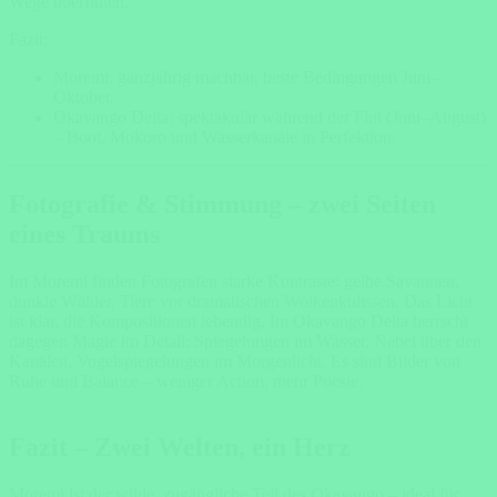
Wege überfluten.
Fazit:
Moremi: ganzjährig machbar, beste Bedingungen Juni–
Oktober.
Okavango Delta: spektakulär während der Flut (Juni–August)
– Boot, Mokoro und Wasserkanäle in Perfektion.
Fotografie & Stimmung – zwei Seiten
eines Traums
Im Moremi finden Fotografen starke Kontraste: gelbe Savannen,
dunkle Wälder, Tiere vor dramatischen Wolkenkulissen. Das Licht
ist klar, die Kompositionen lebendig. Im Okavango Delta herrscht
dagegen Magie im Detail: Spiegelungen im Wasser, Nebel über den
Kanälen, Vogelspiegelungen im Morgenlicht. Es sind Bilder von
Ruhe und Balance – weniger Action, mehr Poesie.
Fazit – Zwei Welten, ein Herz
Moremi ist der wilde, zugängliche Teil des Okavango – ideal für