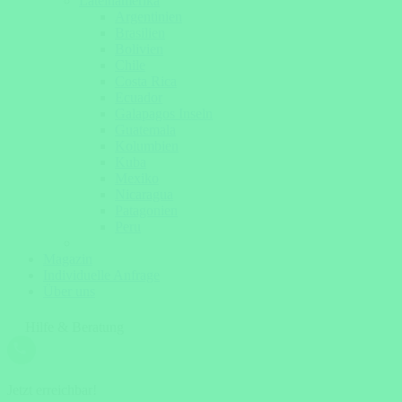
Lateinamerika
Argentinien
Brasilien
Bolivien
Chile
Costa Rica
Ecuador
Galapagos Inseln
Guatemala
Kolumbien
Kuba
Mexiko
Nicaragua
Patagonien
Peru
Magazin
Individuelle Anfrage
Über uns
Hilfe & Beratung
Jetzt erreichbar!