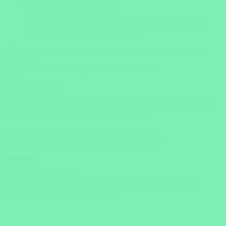
Ihre Telefonnummer wird ausschliesslich für Rückfragen
bzgl. Ihres Reisewunschs verwendet.
Ich habe die
Datenschutzerklärung
gelesen und zur Kenntnis
genommen.
Wie viele Reisevorschläge möchten Sie erhalten?
0
1
2
3
Wie gehts weiter?
Sie werden in Kürze per Telefon oder E-Mail kontaktiert, um die
letzten Details Ihrer Traumreise zu besprechen.
Absenden und 3 unverbindliche Angebote erhalten!
Geschafft!
Packen Sie Ihre Sachen.
Die Traumreise Ihres Lebens wird von unseren Reiseexperten
zusammengestellt und frisch serviert.