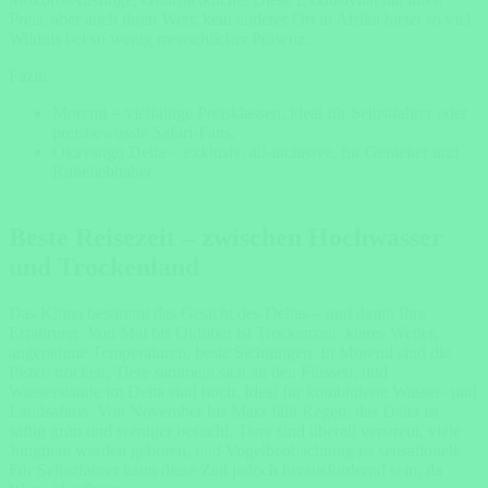
Preis, aber auch ihren Wert: kein anderer Ort in Afrika bietet so viel
Wildnis bei so wenig menschlicher Präsenz.
Fazit:
Moremi = vielfältige Preisklassen, ideal für Selbstfahrer oder
preisbewusste Safari-Fans.
Okavango Delta = exklusiv, all-inclusive, für Genießer und
Ruheliebhaber.
Beste Reisezeit – zwischen Hochwasser
und Trockenland
Das Klima bestimmt das Gesicht des Deltas – und damit Ihre
Erfahrung. Von Mai bis Oktober ist Trockenzeit: klares Wetter,
angenehme Temperaturen, beste Sichtungen. In Moremi sind die
Pisten trocken, Tiere sammeln sich an den Flüssen, und
Wasserstände im Delta sind hoch. Ideal für kombinierte Wasser- und
Landsafaris. Von November bis März fällt Regen, das Delta ist
saftig grün und weniger besucht. Tiere sind überall verstreut, viele
Jungtiere werden geboren, und Vogelbeobachtung ist sensationell.
Für Selbstfahrer kann diese Zeit jedoch herausfordernd sein, da