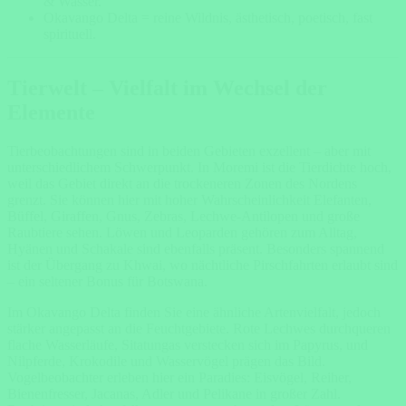
& Wasser.
Okavango Delta = reine Wildnis, ästhetisch, poetisch, fast
spirituell.
Tierwelt – Vielfalt im Wechsel der
Elemente
Tierbeobachtungen sind in beiden Gebieten exzellent – aber mit
unterschiedlichem Schwerpunkt. In Moremi ist die Tierdichte hoch,
weil das Gebiet direkt an die trockeneren Zonen des Nordens
grenzt. Sie können hier mit hoher Wahrscheinlichkeit Elefanten,
Büffel, Giraffen, Gnus, Zebras, Lechwe-Antilopen und große
Raubtiere sehen. Löwen und Leoparden gehören zum Alltag,
Hyänen und Schakale sind ebenfalls präsent. Besonders spannend
ist der Übergang zu Khwai, wo nächtliche Pirschfahrten erlaubt sind
– ein seltener Bonus für Botswana.
Im Okavango Delta finden Sie eine ähnliche Artenvielfalt, jedoch
stärker angepasst an die Feuchtgebiete. Rote Lechwes durchqueren
flache Wasserläufe, Sitatungas verstecken sich im Papyrus, und
Nilpferde, Krokodile und Wasservögel prägen das Bild.
Vogelbeobachter erleben hier ein Paradies: Eisvögel, Reiher,
Bienenfresser, Jacanas, Adler und Pelikane in großer Zahl.