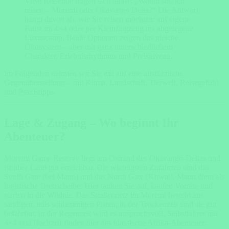
Viele Reisende fragen sich daher: „Wohin soll ich
reisen – Moremi oder Okavango Delta?“ Die Antwort
hängt davon ab, wie Sie reisen möchten: auf eigene
Faust im 4×4 oder per Kleinflugzeug ins abgelegene
Luxuscamp. Beide Optionen zeigen das gleiche
Ökosystem – aber mit ganz unterschiedlichem
Charakter, Erlebnisrhythmus und Preisniveau.
Im Folgenden nehmen wir Sie mit auf eine ausführliche
Gegenüberstellung – mit Klima, Landschaft, Tierwelt, Reisegefühl
und Praxistipps.
Lage & Zugang – Wo beginnt Ihr
Abenteuer?
Moremi Game Reserve liegt am Ostrand des Okavango-Deltas und
ist über Land gut erreichbar. Die wichtigsten Zufahrten sind das
South Gate (bei Maun) und das North Gate (Khwai). Maun dient als
logistische Drehscheibe: Hier tanken Sie auf, kaufen Vorräte und
starten in die Wildnis. Das Straßennetz im Moremi besteht aus
sandigen, teils schlammigen Pisten; in der Trockenzeit sind sie gut
befahrbar, in der Regenzeit wird es anspruchsvoll. Selbstfahrer mit
4×4 und Dachzelt finden hier das klassische Afrika-Abenteuer: