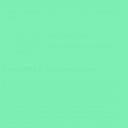
Raubtiere sind ebenfalls gut vertreten – besonders Löwen und
Leoparden, teils auch Wildhunde. Die Sichtungen sind allerdings
weniger vorhersehbar, da sich viele Tiere mit den Wasserständen
bewegen.
Fazit:
Moremi = größere Raubtiersichtungsdichte, besonders in der
Trockenzeit.
Okavango Delta = mehr Wasserwildtiere & spektakuläre
Vogelwelt.
Reisegefühl & Erlebnisrhythmus
Moremi fühlt sich nach Abenteuer an – staubig, lebendig, voller
Bewegung. Sie fahren selbst oder mit Guide, hören die Motoren,
spüren den Sand, und jedes Tier ist eine Entdeckung. Es ist das
klassische Safari-Gefühl: Aktiv, flexibel, mit Nähe zur Wildnis. Im
Okavango Delta hingegen ist das Tempo gedämpft, die Geräusche
sanfter. Hier geht es weniger ums „Suchen“, sondern ums
„Eintauchen“. Sie sitzen im Mokoro, das Wasser glitzert, ein Frosch
quakt, Libellen schwirren, und über Ihnen kreist ein Fischadler.
Safaris hier sind Erlebnisreisen für die Sinne – entschleunigt,
achtsam, fast meditativ.