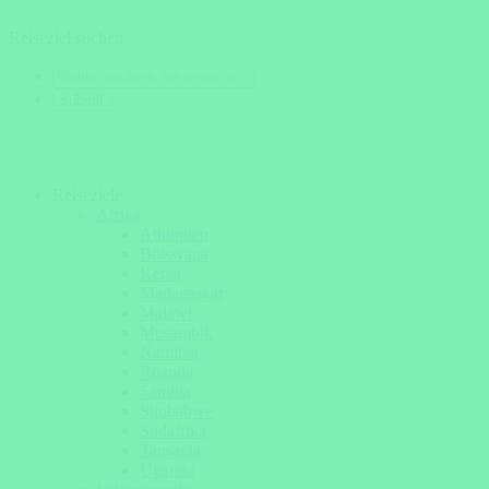
Reiseziel suchen
Reiseziele
Afrika
Äthiopien
Botswana
Kenia
Madagaskar
Malawi
Mosambik
Namibia
Ruanda
Sambia
Simbabwe
Südafrika
Tansania
Uganda