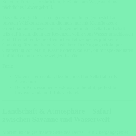
Schotter, Furten, Holzbrücken, Elefanten am Wegesrand und
nächtliches Löwengebrüll.
Das Okavango Delta im engeren Sinne hingegen besteht aus
privaten Wildkonzessionen, die meist nur mit Kleinflugzeug
erreichbar sind. Diese Camps liegen tief in der Delta-Landschaft –
teils auf Inseln, die in der Regenzeit völlig vom Wasser umschlossen
sind. Hier fahren keine öffentlichen Fahrzeuge, es gibt keine
Campingplätze und keine Selbstfahrer. Der Zugang erfolgt per
Charterflug von Maun, Kasane oder Nxai Pan, oft mit spektakulären
Luftblicken auf die verzweigten Kanäle.
Fazit:
Moremi = erreichbar, flexibel, ideal für Selbstfahrer &
Abenteurer.
Delta-Konzessionen = exklusiv, unberührt, perfekt für
Luxusreisende und Ruhesuchende.
Landschaft & Atmosphäre – Safari
zwischen Savanne und Wasserwelt
Moremi ist die greifbarere Seite des Deltas – ein Übergangsgebiet