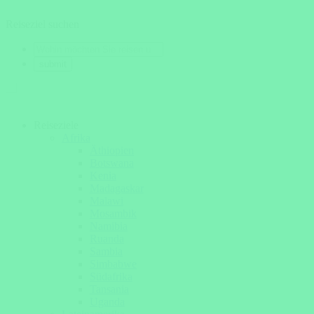
Reiseziel suchen
Reiseziele
Afrika
Äthiopien
Botswana
Kenia
Madagaskar
Malawi
Mosambik
Namibia
Ruanda
Sambia
Simbabwe
Südafrika
Tansania
Uganda