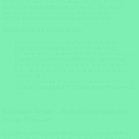
Die Namib-Wüste im Süden Namibias ist eine der ältesten Wüsten
der Welt und Heimat des berühmten Sossusvlei. Diese Region
besticht durch ihre roten Sanddünen, die bis zu 300 Meter hoch
sind, und die faszinierenden Salzpfannen von Deadvlei.
Highlights in der Namib-Wüste
Dune 45: Diese ikonische Düne ist leicht zugänglich und
bietet einen spektakulären Ausblick über die Wüste.
Besonders beeindruckend ist der Aufstieg bei Sonnenaufgang.
Deadvlei: Eine verlassene Salzpfanne mit abgestorbenen
Kameldornbäumen, die von roten Dünen umgeben ist – ein
magischer Anblick, der zu den bekanntesten Fotomotiven
Namibias zählt.
Sesriem Canyon: Ein kleiner, aber beeindruckender Canyon,
der oft als Einstiegspunkt für Erkundungen der Namib-Wüste
dient.
Kalahari-Wüste – Rote Dünen und eine
reiche Tierwelt
Die Kalahari-Wüste, die den östlichen Teil des Südens Namibias
umfasst, bietet eine völlig andere Wüstenlandschaft. Hier finden Sie