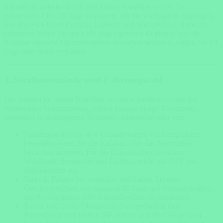
Für eine Rundreise durch den Süden Namibias sollten Sie
mindestens 7 bis 10 Tage einplanen, um die wichtigsten Highlights
wie den Fish River Canyon, Lüderitz und Sossusvlei in Ruhe zu
erkunden. Wenn Sie auch die abgelegeneren Regionen wie die
Kalahari oder die Diamantenküste besuchen möchten, sollten Sie 14
Tage oder mehr einplanen.
3. Straßenzustände und Fahrzeugwahl
Die Straßen im Süden Namibias bestehen größtenteils aus gut
befahrbaren Schotterpisten, jedoch können einige Abschnitte,
besonders in abgelegenen Regionen, anspruchsvoller sein.
Fahrzeugwahl: Ein 4×4-Geländewagen wird empfohlen,
besonders wenn Sie die Kalahari oder das Sperrgebiet
besuchen möchten. Für die Hauptstraßen zwischen
Windhoek, Sossusvlei und Lüderitz reicht ein SUV mit
Allradantrieb aus.
Fahrstil: Fahren Sie vorsichtig und halten Sie eine
Geschwindigkeit von maximal 80 km/h auf Schotterstraßen,
um Reifenpannen oder Kontrollverlust zu vermeiden.
Reifen und Tank: Überprüfen Sie regelmäßig den
Reifendruck und tanken Sie, sobald sich die Gelegenheit