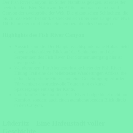
Der Fish River Canyon, im Süden Namibias gelegen, ist eines der
beeindruckendsten Naturwunder Afrikas und nach dem Grand
Canyon der zweitgrößte der Welt. Die gigantischen Schluchten, die
bis zu 550 Meter tief sind, erstrecken sich über eine Länge von etwa
160 Kilometern und bieten ein atemberaubendes Panorama.
Highlights des Fish River Canyon
Aussichtspunkte: Der Hauptaussichtspunkt nahe Hobas bietet
einen spektakulären Blick auf die Schluchten und die
Serpentinen des Fish River. Der Sonnenuntergang hier ist
unvergesslich.
Wanderungen: Für Abenteuerlustige bietet der Fish River
Hiking Trail eine der beliebtesten Wanderungen Afrikas, die
jedoch körperliche Fitness und eine Genehmigung erfordert.
Für weniger anspruchsvolle Touren gibt es kurze
Spaziergänge entlang der Kante.
Unterkünfte: Die luxuriöse Fish River Lodge bietet nicht nur
Komfort, sondern auch einen atemberaubenden Blick direkt
in den Canyon.
Lüderitz – Eine Hafenstadt voller
Geschichte