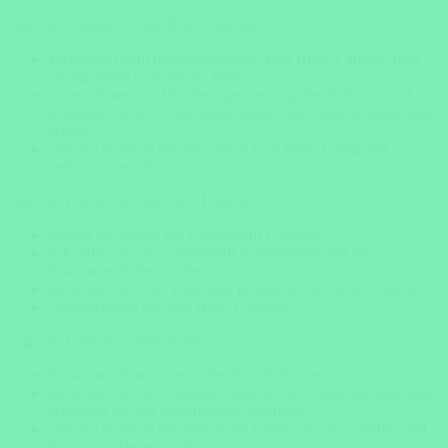
Tag 3-4: Kalahari – Fish River Canyon
Weiterfahrt zum beeindruckenden Fish River Canyon, dem
zweitgrößten Canyon der Welt.
Unternehmen Sie Wanderungen entlang der Schlucht und
genießen Sie den Sonnenuntergang vom Aussichtspunkt nahe
Hobas.
Übernachtung in der luxuriösen Fish River Lodge mit
spektakulärem Blick.
Tag 5-6: Fish River Canyon – Lüderitz
Fahren Sie weiter zur Küstenstadt Lüderitz.
Erkunden Sie die Geisterstadt Kolmanskop und die
historische Felsenkirche.
Besuchen Sie Diaz Point und probieren Sie frische Austern.
Übernachtung im Nest Hotel Lüderitz.
Tag 7-8: Lüderitz – Sossusvlei
Reise nach Sossusvlei in der Namib-Wüste.
Besteigen Sie die berühmte Dune 45 bei Sonnenaufgang und
erkunden Sie das faszinierende Deadvlei.
Übernachtung in der Sossusvlei Lodge oder der andBeyond
Sossusvlei Desert Lodge.