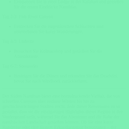
Entspannen Sie in einer Lodge in der Kalahari und genießen
Sie die ersten Eindrücke Namibias.
Tag 2-3: Fish River Canyon
Entdecken Sie die majestätischen Schluchten und
unternehmen Sie kurze Wanderungen.
Tag 4-5: Lüderitz
Besuchen Sie Kolmanskop und genießen Sie die
Atlantikküste.
Tag 6-7: Sossusvlei
Besteigen Sie die Dünen und erkunden Sie das Deadvlei,
bevor Sie nach Windhoek zurückkehren.
Der Süden Namibias bietet eine beeindruckende Vielfalt, die von
schroffen Canyons über endlose Wüsten bis hin zu
geschichtsträchtigen Städten reicht. Jede dieser Reiserouten ist so
gestaltet, dass sie die einzigartigen Highlights dieser Region in den
Vordergrund stellt, während Sie das Abenteuer und die Ruhe der
namibischen Landschaft genießen können. Ob Sie eine kurze
Rundreise oder eine längere Erkundungstour bevorzugen – der