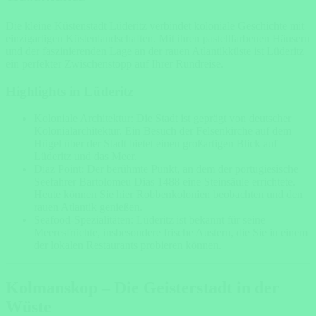
Die kleine Küstenstadt Lüderitz verbindet koloniale Geschichte mit
einzigartigen Küstenlandschaften. Mit ihren pastellfarbenen Häusern
und der faszinierenden Lage an der rauen Atlantikküste ist Lüderitz
ein perfekter Zwischenstopp auf Ihrer Rundreise.
Highlights in Lüderitz
Koloniale Architektur: Die Stadt ist geprägt von deutscher
Kolonialarchitektur. Ein Besuch der Felsenkirche auf dem
Hügel über der Stadt bietet einen großartigen Blick auf
Lüderitz und das Meer.
Diaz Point: Der berühmte Punkt, an dem der portugiesische
Seefahrer Bartolomeu Dias 1488 eine Steinsäule errichtete.
Heute können Sie hier Robbenkolonien beobachten und den
rauen Atlantik genießen.
Seafood-Spezialitäten: Lüderitz ist bekannt für seine
Meeresfrüchte, insbesondere frische Austern, die Sie in einem
der lokalen Restaurants probieren können.
Kolmanskop – Die Geisterstadt in der
Wüste