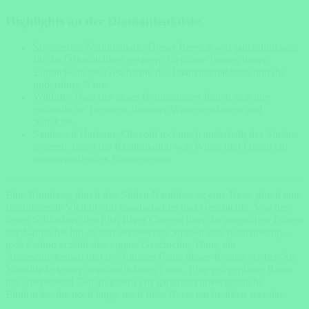
Highlights an der Diamantenküste
Sperrgebiet Nationalpark: Dieser Bereich war jahrzehntelang
für die Öffentlichkeit gesperrt. Geführte Touren bieten
Einblicke in die Geschichte des Diamantenabbaus und die
unberührte Natur.
Wildlife: Trotz der rauen Bedingungen finden sich hier
erstaunliche Tierarten, darunter Wüstenelefanten und
Schakale.
Sandwich Harbour: Obwohl technisch außerhalb des Südens
gelegen, bietet die Kombination von Wüste und Ozean ein
atemberaubendes Naturerlebnis.
Eine Rundreise durch den Süden Namibias ist eine Reise durch eine
faszinierende Vielfalt von Landschaften und Geschichte. Von den
tiefen Schluchten des Fish River Canyon über die magischen Dünen
der Namib bis hin zu den verlassenen Straßen von Kolmanskop –
jede Station erzählt ihre eigene Geschichte. Dank der
Abgeschiedenheit und des ruhigen Flairs dieser Region erleben Sie
Namibia in seiner ursprünglichsten Form. Eine gut geplante Route
mit ausreichend Zeit an jedem Ort garantiert unvergessliche
Eindrücke, die noch lange nach Ihrer Reise nachwirken werden.