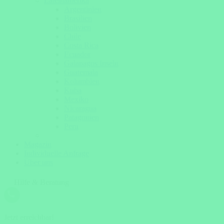
Lateinamerika
Argentinien
Brasilien
Bolivien
Chile
Costa Rica
Ecuador
Galapagos Inseln
Guatemala
Kolumbien
Kuba
Mexiko
Nicaragua
Patagonien
Peru
Magazin
Individuelle Anfrage
Über uns
Hilfe & Beratung
Jetzt erreichbar!