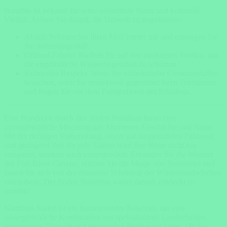
Namibia ist bekannt für seine unberührte Natur und kulturelle
Vielfalt. Achten Sie darauf, die Umwelt zu respektieren:
Abfall: Nehmen Sie Ihren Müll immer mit und entsorgen Sie
ihn ordnungsgemäß.
Offroad-Fahren: Bleiben Sie auf den markierten Straßen, um
die empfindliche Wüstenvegetation zu schützen.
Kultureller Respekt: Wenn Sie einheimische Gemeinschaften
besuchen, seien Sie respektvoll gegenüber ihren Traditionen
und fragen Sie vor dem Fotografieren um Erlaubnis.
Eine Rundreise durch den Süden Namibias bietet eine
unvergleichliche Mischung aus Abenteuer, Geschichte und Natur.
Mit der richtigen Vorbereitung, einem gut ausgestatteten Fahrzeug
und genügend Zeit für jede Station wird Ihre Reise nicht nur
entspannt, sondern auch unvergesslich. Erkunden Sie die Wunder
des Fish River Canyon, erleben Sie die Magie von Sossusvlei und
lassen Sie sich von der einsamen Schönheit der Wüstenlandschaften
verzaubern. Der Süden Namibias wartet darauf, entdeckt zu
werden!
Namibias Süden ist ein faszinierendes Reiseziel, das eine
unvergleichliche Kombination aus spektakulären Landschaften,
einzigartiger Tierwelt und historischer Bedeutung bietet. Ob Sie