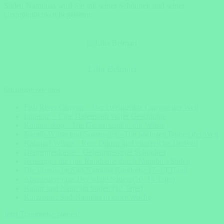
Süden Namibias wird Sie mit seiner Schönheit und seiner
Ursprünglichkeit begeistern.
Lilia Belmari
Inhaltsverzeichnis
Fish River Canyon – Der zweitgrößte Canyon der Welt
Lüderitz – Eine Hafenstadt voller Geschichte
Kolmanskop – Die Geisterstadt in der Wüste
Namib-Wüste und Sossusvlei – Die höchsten Dünen der Welt
Kalahari-Wüste – Rote Dünen und eine reiche Tierwelt
Diamantenküste – Geheimnisvolle Schönheit
Reisetipps für eine Rundreise durch Namibias Süden
Die klassische Süd-Namibia Rundreise (7–10 Tage)
Abenteuerroute: Der wilde Süden (10–14 Tage)
Kultur und Natur im Süden (12 Tage)
Kurzroute: Süd-Namibia in einer Woche
Jetzt Traumreise planen!