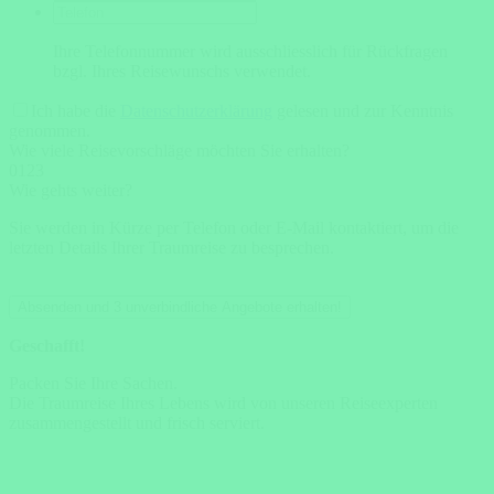
Ihre Telefonnummer wird ausschliesslich für Rückfragen
bzgl. Ihres Reisewunschs verwendet.
Ich habe die
Datenschutzerklärung
gelesen und zur Kenntnis
genommen.
Wie viele Reisevorschläge möchten Sie erhalten?
0
1
2
3
Wie gehts weiter?
Sie werden in Kürze per Telefon oder E-Mail kontaktiert, um die
letzten Details Ihrer Traumreise zu besprechen.
Absenden und 3 unverbindliche Angebote erhalten!
Geschafft!
Packen Sie Ihre Sachen.
Die Traumreise Ihres Lebens wird von unseren Reiseexperten
zusammengestellt und frisch serviert.