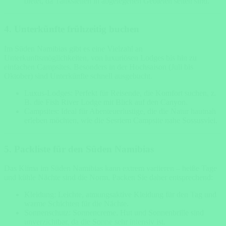
bietet, da Tankstellen in abgelegenen Gebieten selten sind.
4. Unterkünfte frühzeitig buchen
Im Süden Namibias gibt es eine Vielzahl an
Unterkunftsmöglichkeiten, von luxuriösen Lodges bis hin zu
einfachen Campsites. Besonders in der Hochsaison (Juli bis
Oktober) sind Unterkünfte schnell ausgebucht.
Luxus-Lodges: Perfekt für Reisende, die Komfort suchen, z.
B. die Fish River Lodge mit Blick auf den Canyon.
Campsites: Ideal für Abenteuerlustige, die die Natur hautnah
erleben möchten, wie die Sesriem Campsite nahe Sossusvlei.
5. Packliste für den Süden Namibias
Das Klima im Süden Namibias kann extrem variieren – heiße Tage
und kühle Nächte sind die Norm. Packen Sie daher entsprechend:
Kleidung: Leichte, atmungsaktive Kleidung für den Tag und
warme Schichten für die Nächte.
Sonnenschutz: Sonnencreme, Hut und Sonnenbrille sind
unverzichtbar, da die Sonne sehr intensiv ist.