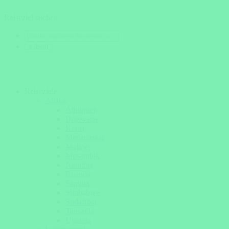
Reiseziel suchen
Reiseziele
Afrika
Äthiopien
Botswana
Kenia
Madagaskar
Malawi
Mosambik
Namibia
Ruanda
Sambia
Simbabwe
Südafrika
Tansania
Uganda