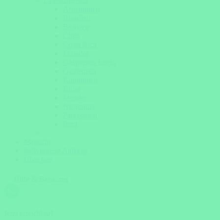
Lateinamerika
Argentinien
Brasilien
Bolivien
Chile
Costa Rica
Ecuador
Galapagos Inseln
Guatemala
Kolumbien
Kuba
Mexiko
Nicaragua
Patagonien
Peru
Magazin
Individuelle Anfrage
Über uns
Hilfe & Beratung
Jetzt erreichbar!