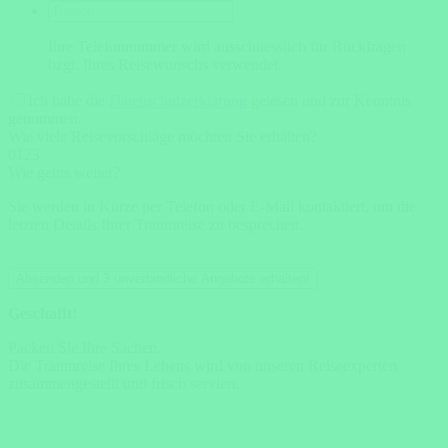
Ihre Telefonnummer wird ausschliesslich für Rückfragen
bzgl. Ihres Reisewunschs verwendet.
Ich habe die
Datenschutzerklärung
gelesen und zur Kenntnis
genommen.
Wie viele Reisevorschläge möchten Sie erhalten?
0
1
2
3
Wie gehts weiter?
Sie werden in Kürze per Telefon oder E-Mail kontaktiert, um die
letzten Details Ihrer Traumreise zu besprechen.
Absenden und 3 unverbindliche Angebote erhalten!
Geschafft!
Packen Sie Ihre Sachen.
Die Traumreise Ihres Lebens wird von unseren Reiseexperten
zusammengestellt und frisch serviert.