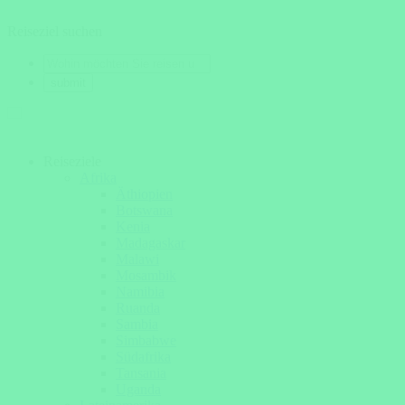
Reiseziel suchen
Reiseziele
Afrika
Äthiopien
Botswana
Kenia
Madagaskar
Malawi
Mosambik
Namibia
Ruanda
Sambia
Simbabwe
Südafrika
Tansania
Uganda