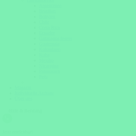
Lateinamerika
Argentinien
Brasilien
Bolivien
Chile
Costa Rica
Ecuador
Galapagos Inseln
Guatemala
Kolumbien
Kuba
Mexiko
Nicaragua
Patagonien
Peru
Magazin
Individuelle Anfrage
Über uns
Hilfe & Beratung
Jetzt erreichbar!