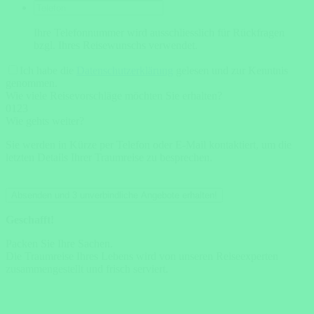
Ihre Telefonnummer wird ausschliesslich für Rückfragen
bzgl. Ihres Reisewunschs verwendet.
Ich habe die
Datenschutzerklärung
gelesen und zur Kenntnis
genommen.
Wie viele Reisevorschläge möchten Sie erhalten?
0
1
2
3
Wie gehts weiter?
Sie werden in Kürze per Telefon oder E-Mail kontaktiert, um die
letzten Details Ihrer Traumreise zu besprechen.
Absenden und 3 unverbindliche Angebote erhalten!
Geschafft!
Packen Sie Ihre Sachen.
Die Traumreise Ihres Lebens wird von unseren Reiseexperten
zusammengestellt und frisch serviert.