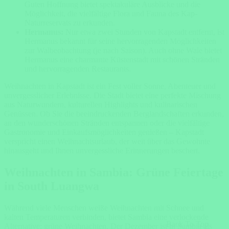
Guten Hoffnung bietet spektakuläre Ausblicke und die
Möglichkeit, die vielfältige Flora und Fauna des Kap-
Naturreservats zu erkunden.
Hermanus:
Nur etwa zwei Stunden von Kapstadt entfernt, ist
Hermanus bekannt für seine hervorragenden Möglichkeiten
zur Walbeobachtung (je nach Saison). Auch ohne Wale bietet
Hermanus eine charmante Küstenstadt mit schönen Stränden
und hervorragenden Restaurants.
Weihnachten in Kapstadt ist ein Fest voller Sonne, Abenteuer und
unvergesslicher Erlebnisse. Die Stadt bietet eine perfekte Mischung
aus Naturwundern, kulturellen Highlights und kulinarischen
Genüssen. Ob Sie die beeindruckenden Berglandschaften erkunden,
an den wunderschönen Stränden entspannen oder die vielfältige
Gastronomie und Einkaufsmöglichkeiten genießen – Kapstadt
verspricht einen Weihnachtsurlaub, der weit über das Gewohnte
hinausgeht und Ihnen unvergessliche Erinnerungen beschert.
Weihnachten in Sambia: Grüne Feiertage
in South Luangwa
Während viele Menschen weiße Weihnachten mit Schnee und
kalten Temperaturen verbinden, bietet Sambia eine verlockende
Back To Top
Alternative: grüne Weihnachten. Der Dezember ist in Sambia als