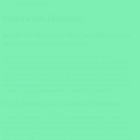
Sandwich Harbour
Sandwich Harbour
Sandwich Harbour: Wo Sanddünen den
Atlantischen Ozean treffen
Sandwich Harbour, ehemals als Sandwich-Hafen oder
Sandwichbucht bekannt, ist ein bemerkenswertes Naturjuwel, das
sich etwa 42 km südlich von Walvis Bay an der Küste Namibias
erstreckt. Dieses Gebiet vereint die majestätische Schönheit von
Sanddünen mit der rauen Kraft des Atlantischen Ozeans und bietet
auf
Namibia Safari
ein einzigartiges Ökosystem, das aufregende
Abenteuer und atemberaubende Landschaften verspricht.
Die Schönheit von Sandwich Harbour
Sandwich Harbour ist ein Ort von atemberaubender Schönheit, an
dem majestätische Sanddünen auf den stürmischen Atlantischen
Ozean treffen. Die goldfarbenen Dünen erstrecken sich bis zum
Meer und schaffen eine dramatische Kulisse, die die Besucher in
ihren Bann zieht. Der feine Sand und die rauen Wellen des Ozeans