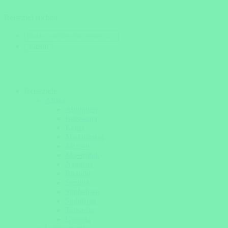
Reiseziel suchen
Reiseziele
Afrika
Äthiopien
Botswana
Kenia
Madagaskar
Malawi
Mosambik
Namibia
Ruanda
Sambia
Simbabwe
Südafrika
Tansania
Uganda