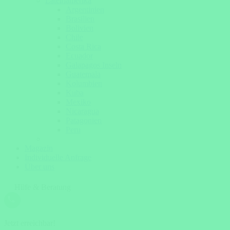
Lateinamerika
Argentinien
Brasilien
Bolivien
Chile
Costa Rica
Ecuador
Galapagos Inseln
Guatemala
Kolumbien
Kuba
Mexiko
Nicaragua
Patagonien
Peru
Magazin
Individuelle Anfrage
Über uns
Hilfe & Beratung
Jetzt erreichbar!