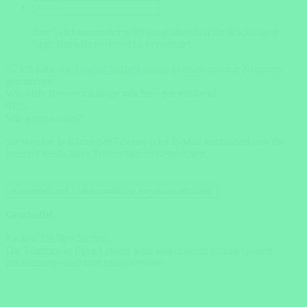
Ihre Telefonnummer wird ausschliesslich für Rückfragen
bzgl. Ihres Reisewunschs verwendet.
Ich habe die
Datenschutzerklärung
gelesen und zur Kenntnis
genommen.
Wie viele Reisevorschläge möchten Sie erhalten?
0
1
2
3
Wie gehts weiter?
Sie werden in Kürze per Telefon oder E-Mail kontaktiert, um die
letzten Details Ihrer Traumreise zu besprechen.
Absenden und 3 unverbindliche Angebote erhalten!
Geschafft!
Packen Sie Ihre Sachen.
Die Traumreise Ihres Lebens wird von unseren Reiseexperten
zusammengestellt und frisch serviert.