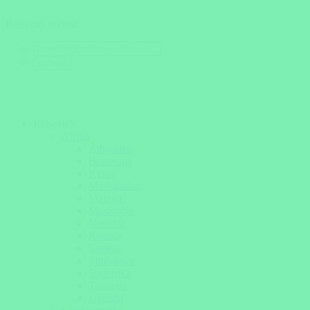
Reiseziel suchen
Reiseziele
Afrika
Äthiopien
Botswana
Kenia
Madagaskar
Malawi
Mosambik
Namibia
Ruanda
Sambia
Simbabwe
Südafrika
Tansania
Uganda