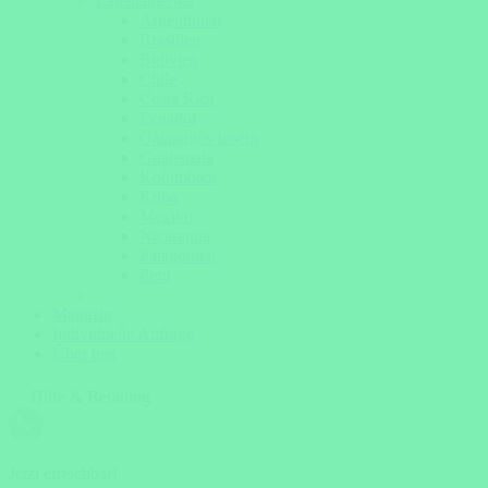
Lateinamerika
Argentinien
Brasilien
Bolivien
Chile
Costa Rica
Ecuador
Galapagos Inseln
Guatemala
Kolumbien
Kuba
Mexiko
Nicaragua
Patagonien
Peru
Magazin
Individuelle Anfrage
Über uns
Hilfe & Beratung
Jetzt erreichbar!