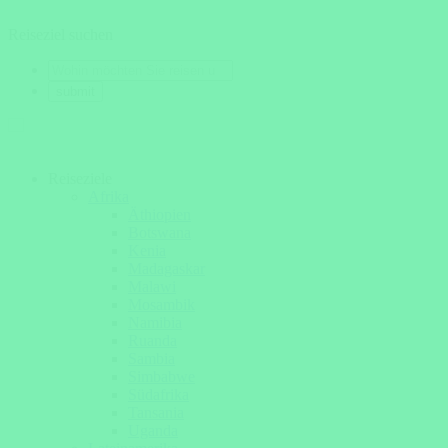
Reiseziel suchen
Reiseziele
Afrika
Äthiopien
Botswana
Kenia
Madagaskar
Malawi
Mosambik
Namibia
Ruanda
Sambia
Simbabwe
Südafrika
Tansania
Uganda