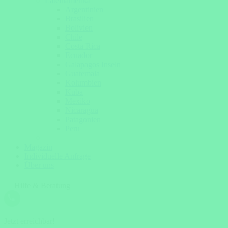
Lateinamerika
Argentinien
Brasilien
Bolivien
Chile
Costa Rica
Ecuador
Galapagos Inseln
Guatemala
Kolumbien
Kuba
Mexiko
Nicaragua
Patagonien
Peru
Magazin
Individuelle Anfrage
Über uns
Hilfe & Beratung
Jetzt erreichbar!