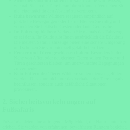
Sicherheitsabstand halten:
Ihr Safari-Guide wird wissen,
wie nah Sie an die Tiere heranfahren können. Versuchen Sie
nie, eigenmächtig den Abstand zu verringern.
Ruhe bewahren:
Wildtiere reagieren empfindlich auf
plötzliche Bewegungen oder Lärm. Bleiben Sie ruhig und
vermeiden Sie hektische Gesten oder laute Geräusche.
Im Fahrzeug bleiben:
Verlassen Sie niemals das Fahrzeug,
es sei denn, Ihr Guide gibt Ihnen ausdrücklich die Erlaubnis.
Die meisten Safari-Fahrzeuge bieten eine sichere Umgebung
und schützen Sie vor potenziell gefährlichen Tieren.
Fenster und Türen geschlossen halten:
Besonders in der
Nähe von Affen oder neugierigen Tieren sollten Fenster und
Türen geschlossen bleiben, um unerwünschte Begegnungen
zu vermeiden.
Kein Füttern der Tiere:
Wildtiere sollten niemals gefüttert
werden. Dies kann nicht nur das Verhalten der Tiere negativ
beeinflussen, sondern auch gefährliche Situationen
provozieren.
2.
Sicherheitsvorkehrungen auf
Fußsafaris
Fußsafaris bieten eine aufregende Möglichkeit, die Natur hautnah zu
erleben. Sie werden von erfahrenen, bewaffneten Rangern begleitet,