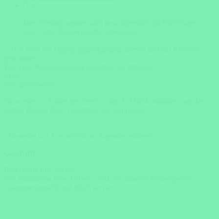
Ihre Telefonnummer wird ausschliesslich für Rückfragen
bzgl. Ihres Reisewunschs verwendet.
Ich habe die
Datenschutzerklärung
gelesen und zur Kenntnis
genommen.
Wie viele Reisevorschläge möchten Sie erhalten?
0
1
2
3
Wie gehts weiter?
Sie werden in Kürze per Telefon oder E-Mail kontaktiert, um die
letzten Details Ihrer Traumreise zu besprechen.
Absenden und 3 unverbindliche Angebote erhalten!
Geschafft!
Packen Sie Ihre Sachen.
Die Traumreise Ihres Lebens wird von unseren Reiseexperten
zusammengestellt und frisch serviert.