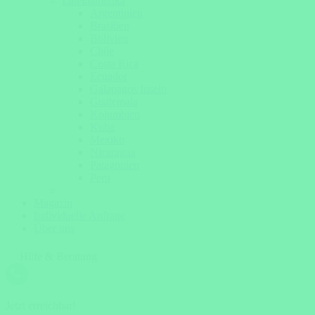
Lateinamerika
Argentinien
Brasilien
Bolivien
Chile
Costa Rica
Ecuador
Galapagos Inseln
Guatemala
Kolumbien
Kuba
Mexiko
Nicaragua
Patagonien
Peru
Magazin
Individuelle Anfrage
Über uns
Hilfe & Beratung
Jetzt erreichbar!