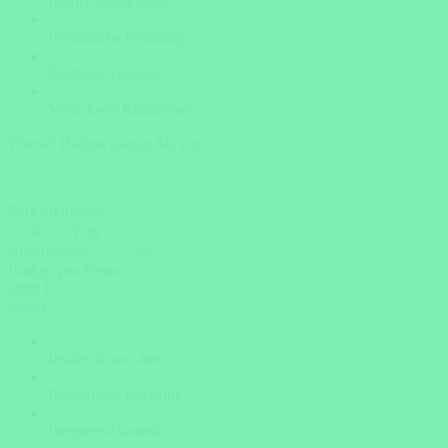
Insider Know-how
Persönliche Beratung
Bestpreis-Garantie
Versicherte Rundreisen
Wieviel Budget planen Sie ein?
Flug inklusive?
Ja
Nein
Abflughafen
Budget pro Person
4000 €
weiter
Insider Know-how
Persönliche Beratung
Bestpreis-Garantie