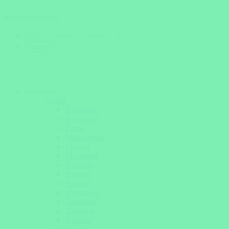
Reiseziel suchen
Reiseziele
Afrika
Äthiopien
Botswana
Kenia
Madagaskar
Malawi
Mosambik
Namibia
Ruanda
Sambia
Simbabwe
Südafrika
Tansania
Uganda