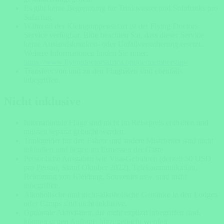
Es gibt keine Begrenzung für Trinkwasser und Softdrinks pro
Safaritag.
Während der Kleingruppensafari ist der Flying Doctors
Service verfügbar. Bitte beachten Sie, dass dieser Service
keine Auslandskranken- oder Unfallversicherung ersetzt.
Weitere Informationen finden Sie unter:
https://www.flyingdoctorsafrica.org/de/membership/
Transfers von und zu den Flughäfen sind ebenfalls
inbegriffen.
Nicht inklusive
Internationale
Flüge
sind nicht im Reisepreis enthalten und
müssen separat gebucht werden.
Trinkgelder für den Fahrer und andere Mitarbeiter sind nicht
inkludiert und liegen im Ermessen der Gäste.
Persönliche Ausgaben wie Visa-Gebühren (derzeit 50 USD
pro Person, Stand Oktober 2022), Telekommunikation,
Reinigung von Kleidung, Souvenirs usw. sind nicht
inbegriffen.
Alkoholische und nicht-alkoholische Getränke in den Lodges
oder Camps sind nicht inklusive.
Optionale Aktivitäten, die nicht explizit inbegriffen sind,
können gegen Aufpreis hinzugebucht werden.