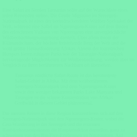
Eine Safari im Norden Tansanias sollte auf der Wunschliste eines
jeden Reisenden stehen. Die Große Migration im Serengeti-
Nationalpark ist eines der beeindruckendsten Wildtier-Spektakel der
Welt, während eine Safari im Ngorongoro-Krater auf dem Boden
des erloschenen Vulkans von Ngorongoro eine unvergleichliche
Wildbeobachtungsumgebung darstellt. Über allem thront der
Kilimandscharo, der höchste freistehende Berg der Welt und die
wohl größte Herausforderung Afrikas. Abseits der touristischen
Hotspots bieten ruhigere Parks wie der Tarangire-Nationalpark
hervorragende Möglichkeiten zur Wildbeobachtung, werden aber im
Vergleich zu ihren berühmteren Nachbarn oft übersehen.
Tansanias nördliche Safari-Route ist das berühmteste
Safari-Gebiet in Afrika. Mit dem weltberühmten
Serengeti-Nationalpark und dem Ngorongoro-Krater
sowie den weniger bekannten Parks Lake Manyara und
Tarangire ist die schiere Konzentration von Afrikas
Großwild in diesem Gebiet phänomenal.
Die meisten Reisen in diese Region konzentrieren sich auf den
Serengeti-Nationalpark und den Ngorongoro-Krater, wobei die
Gnu-Wanderung in der Serengeti und die enormen
Raubtierkonzentrationen die Hauptattraktion darstellen, ganz zu
schweigen von den Big-Five-Erlebnissen im Ngorongoro. Auf