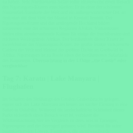
zu haben. Jede Nordtansania-Safari sollte idealerweise einen Besuch
des Ngorongoro-Kraters einschließen: Er ist einer der schönsten
Natursafari-Standorte der Welt und ein außergewöhnlicher Ort, an
dem man mit dem Volk der Maasai in Kontakt kommt. Der
Ngorongoro-Krater und das umliegende Hochland bilden
zusammen eine der schönsten Regionen Afrikas. Vulkankrater
bilden eine atemberaubende Kulisse für einige der fruchtbarsten und
reichsten Weidegründe Afrikas. Der berühmteste dieser Krater ist
zweifelsohne der Ngorongoro-Krater, die größte intakte vulkanische
Caldera der Welt und Heimat der größten Dichte an Großwild in
Afrika. Ngorongoro ist zu Recht eines der berühmtesten Safariziele
des Kontinents.
Übernachtung in der LOdge „the Castle“ oder
vergleichbar
Tag 7: Karatu | Lake Manyara |
Flughafen
Im Schatten des Steilhangs des Großen Grabenbruchs gelegen,
eignet sich der Lake Manyara am besten als sanfter Einstieg in eine
Safari in Ostafrika. Während die landschaftliche Schönheit dieses
Parks sicherlich einen Besuch wert ist, verblasst die
Wildbeobachtung hier im Vergleich zu dem, was in Tarangire,
Ngorongoro und der Serengeti geboten wird. Berühmt für seine
baumkletternden Löwen, Flamingos, die atemberaubende