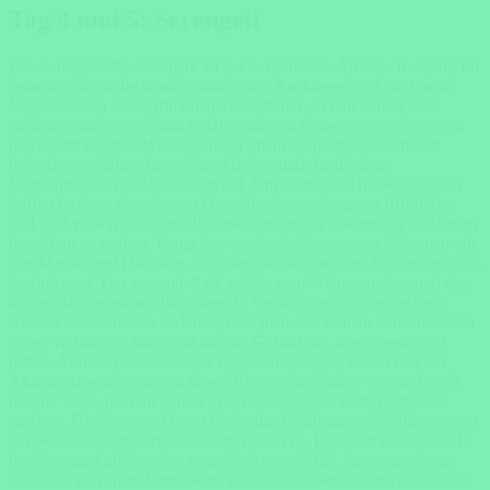
Tag 4 und 5: Serengeti
Der Serengeti-Nationalpark ist der berühmteste Afrikas. Berühmt für
seine unglaubliche Konzentration von Raubtieren und die Große
Migration von zwei Millionen Weidetieren, ist eine Safari hier
garantiert außergewöhnlich. Die endlosen Grasebenen gehören zu
den reichhaltigsten Weidegründen im afrikanischen Busch und
beherbergen daher die größten Herden und die höchste
Konzentration von Raubtieren auf dem Planeten. Die Serengeti in
Afrika ist einer der seltenen Orte, die einen sehr guten Ruf haben
und es dennoch schaffen, die Erwartungen zu übertreffen und Ihnen
den Atem zu rauben. Umgeben von bemerkenswerten Stämmen wie
den Massai und Hadzabe, ist dieses Gebiet auch aus kultureller Sicht
faszinierend. Der gesamte Park gehört zum Weltnaturerbe, und das
abwechslungsreiche Ökosystem in Verbindung mit der riesigen
Anzahl an Wildtieren bedeutet, dass man viel Zeit an verschiedenen
Orten verbringen kann und nie das Gefühl hat, alles gesehen zu
haben. Von den dramatischen Kjopes im Norden bis zu den mit
Akazien bewachsenen endlosen Ebenen im Süden – es sind nicht
nur die Tiere, die eine Safari in der Serengeti so bemerkenswert
machen. Die Serengeti ist zu Recht das berühmteste Wildtierreservat
der Welt, das nirgendwo sonst zu finden ist. Es ist herausragend! In
der Serengeti gibt es eine so große Artenvielfalt, dass man sie gar
nicht alle aufzählen kann, weshalb sie ein wesentlicher Bestandteil