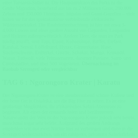
einer Tansania-Safari ist. Die Hauptattraktion des Parks ist die
Große Migration, bestehend aus bis zu 2 Millionen Gnus, 200.000
Zebras und 350.000 Thompson, Impalas und Grant-Gazellen – viele
halten sie für das spektakulärste verbleibende afrikanische
Wildtierspektakel. Die Raubtierbeobachtung ist hier mit etwa 3-
4.000 Löwen und einer großen Anzahl von Geparden, Leoparden
und Hyänen außergewöhnlich. Andere Tiere, die man im Park
häufig antrifft, sind Topi, Eland, Kuhantilope, Büffel, Elefant,
Karakal, Serval, Löffelhund, Hyrax, Ginsterkatze, Hase,
Stachelschwein, Erdferkel, Giraffe, Schakal, Mungo, Krokodil,
Waran, Erdwolf, viele Primatenarten, darunter Paviane, Samt- und
Colobusaffen, und über 500 Vogelarten.
Übernachtung im
Baobab Serengeti oder vergleichbar
TAG 6 : Ngorongoro Krater | Karatu
Der Ngorongoro-Krater ist eine atemberaubend schöne Kulisse und
der beste Ort in Ostafrika, um die Big Five zu sehen. Es ist eine
großartige Möglichkeit, Ihr afrikanisches Safari-Abenteuer zu
beginnen. Als eines der erstaunlichsten und berühmtesten
Naturwunder der Welt ist der Ngorongoro-Krater jedoch sehr belebt,
manchmal sogar sehr belebt. Aufgrund des großen Andrangs
empfehlen wir, nur zwei Nächte hier zu verbringen und dann in die
Serengeti weiterzuziehen, um ein ruhigeres, privateres Safarierlebnis