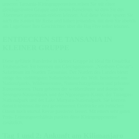
unseren Tansania-Kleingruppenreisen reisen Sie mit einer
gleichgesinnten Gruppe und einem Reiseleiter, so dass Sie das
Abenteuer gemeinsam erleben können. Auf diese Weise sparen Sie
auch die Kosten für Reise und haben jemanden, mit dem Sie abends
am Lagerfeuer Ihre Geschichten über die Big Five teilen können.
ENTDECKEN SIE TANSANIA IN
KLEINER GRUPPE
Diese geführte Rundreise in kleiner Gruppe ist ideal für Ostafrika
Erstbesucher. Sie bereisen mit Gleichgesinnten „Northern Circuit“-
Safariroute im Norden Tansanias. Der Norden des Landes bietet
einige der vielfältigsten Safarierlebnisse der Welt, bestehend aus
Nationalparks, Wildreservaten, Naturschutzgebieten und privaten
Konzessionen. Dazu gehören der weltberühmte und ikonische
Serengeti-Nationalpark und der Ngorongoro-Krater, der Tarangire-
Nationalpark und der Lake Manyara-Nationalpark. Sie können
danach optional die neu gewonnenen Eindrücke am indischen
Ozean noch einmal Revue passieren lassen. Mit einem sehr guten
Preis- Leistungsverhältnis punktet diese Kleingruppenreise
zusätzlich.
Tag 1 und 2: Ankunft am Kilimanjaro