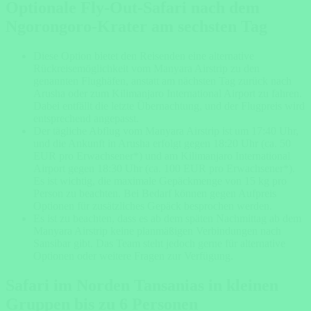
Optionale Fly-Out-Safari nach dem
Ngorongoro-Krater am sechsten Tag
Diese Option bietet den Reisenden eine alternative
Rückreisemöglichkeit vom Manyara Airstrip zu den
genannten Flughäfen, anstatt am nächsten Tag zurück nach
Arusha oder zum Kilimanjaro International Airport zu fahren.
Dabei entfällt die letzte Übernachtung, und der Flugpreis wird
entsprechend angepasst.
Der tägliche Abflug vom Manyara Airstrip ist um 17:40 Uhr,
und die Ankunft in Arusha erfolgt gegen 18:20 Uhr (ca. 50
EUR pro Erwachsener*) und am Kilimanjaro International
Airport gegen 18:30 Uhr (ca. 100 EUR pro Erwachsener*).
Es ist wichtig, die maximale Gepäckmenge von 15 kg pro
Person zu beachten. Bei Bedarf können gegen Aufpreis
Optionen für zusätzliches Gepäck besprochen werden.
Es ist zu beachten, dass es ab dem späten Nachmittag ab dem
Manyara Airstrip keine planmäßigen Verbindungen nach
Sansibar gibt. Das Team steht jedoch gerne für alternative
Optionen oder weitere Fragen zur Verfügung.
Safari im Norden Tansanias in kleinen
Gruppen bis zu 6 Personen