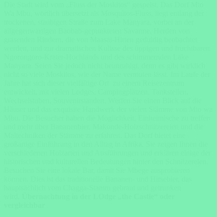
Die Stadt wird vom „Fluss der Moskitos“ gespeist, Das Dorf Mto
Wa Mbu, wörtlich übersetzt als Mosquitos-Fluss, liegt entlang der
trockenen, staubigen Straße zum Lake Manyara, vorbei an der
allgegenwärtigen Baobab-gepunkteten Savanne, Herden von
grasenden Rindern, die von Maasai-Hirten geduldig beobachtet
werden, und zur dramatischen Kulisse des üppigen und fruchtbaren
Ngorongoro-Krater-Hochlands und des schimmernden Lake
Manyara. Seien Sie jedoch nicht beunruhigt, denn es gibt wirklich
nicht so viele Moskitos, wie der Name vermuten lässt. Im Laufe der
Jahre hat sich dieser vielfältige Ort zu einem Reisezentrum
entwickelt, mit vielen Lodges, Campingplätzen, Tankstellen,
Wechselstuben, Souvenirständen. Werfen Sie einen Blick auf die
Häuser und das exquisite Handwerk der vielen Stämme von Mto wa
Mbu. Die Besucher haben die Möglichkeit, Einheimische zu treffen
und mehr über Bananenbier, Makonde-Holzschnitzereien und die
Maltechniken der Stämme zu erfahren. Das Dorf bietet eine
großartige Einführung in den Alltag in Afrika. Sie zeigen Ihnen die
verschiedenen Holzarten und Ausführungen und erklären einige der
historischen und kulturellen Bedeutungen hinter den Schnitzereien.
Besuchen Sie eine lokale Bar, damit Sie Mbege ausprobieren
können. Dies ist das traditionelle Bananen- und Hirsebier, das
hauptsächlich vom Chagga-Stamm gebraut und getrunken
wird.
Übernachtung in der LOdge „the Castle“ oder
vergleichbar