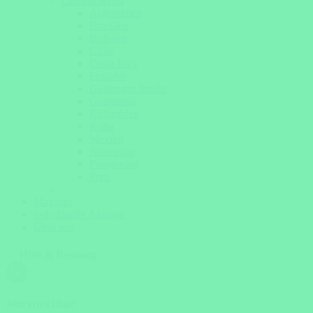
Lateinamerika
Argentinien
Brasilien
Bolivien
Chile
Costa Rica
Ecuador
Galapagos Inseln
Guatemala
Kolumbien
Kuba
Mexiko
Nicaragua
Patagonien
Peru
Magazin
Individuelle Anfrage
Über uns
Hilfe & Beratung
Jetzt erreichbar!