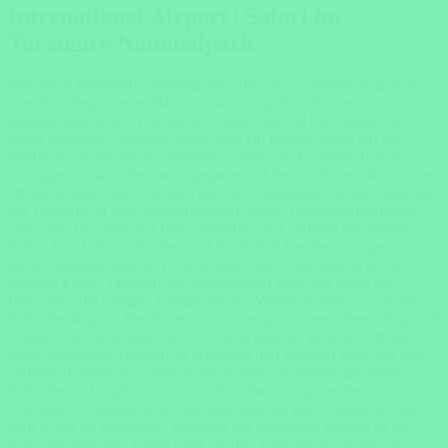
International Airport | Safari im
Tarangire Nationalpark
Mit einem Wildbeobachtungsgebiet, das etwa zehnmal so groß ist
wie der nahegelegene Manyara-Nationalpark und einer
außergewöhnlichen Wildkonzentration von Juli bis Oktober, ist
dieser saisonale Tansania-Safari-Park ein kleines Juwel auf der
nördlichen Safari-Route, besonders wenn Sie Elefanten lieben!
Tarangire ist das Überraschungspaket auf der nördlichen Rundreise.
Oft im Schatten der Serengeti und des Ngorongoro-Kraters stehend,
hat Tarangire in den Spitzenmonaten riesige Tierkonzentrationen
und einen Bruchteil der Besucherzahlen der anderen nördlichen
Parks. Von Juli bis Oktober sind die Safaris hier hervorragend, und
die Atmosphäre und die Lebensräume sind völlig anders als in
anderen Parks. Tarangire ist überraschend groß und bietet den
Besuchern die ruhigste Umgebung zur Wildbeobachtung von allen
Parks der Region. Der Süden von Tarangire ist besonders ruhig, und
Lodges wie Swala und Oliver’s Camp sind der perfekte Ort, um
diese abgelegene Gegend zu erkunden und wirklich weit weg von
anderen Reisenden zu sein. Alles in allem ein großartiger kleiner
Park, der im Vergleich zu seinen Nachbarn ein gutes Preis-
Leistungs-Verhältnis bietet und eine wirklich gute Option ist, um
dem Alltag zu entfliehen. Während der trockenen Monate ist die
Konzentration von Tieren rund um den Tarangire-Fluss fast so