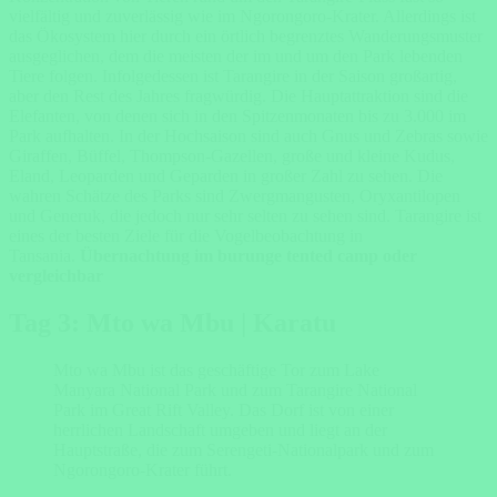
vielfältig und zuverlässig wie im Ngorongoro-Krater. Allerdings ist
das Ökosystem hier durch ein örtlich begrenztes Wanderungsmuster
ausgeglichen, dem die meisten der im und um den Park lebenden
Tiere folgen. Infolgedessen ist Tarangire in der Saison großartig,
aber den Rest des Jahres fragwürdig. Die Hauptattraktion sind die
Elefanten, von denen sich in den Spitzenmonaten bis zu 3.000 im
Park aufhalten. In der Hochsaison sind auch Gnus und Zebras sowie
Giraffen, Büffel, Thompson-Gazellen, große und kleine Kudus,
Eland, Leoparden und Geparden in großer Zahl zu sehen. Die
wahren Schätze des Parks sind Zwergmangusten, Oryxantilopen
und Generuk, die jedoch nur sehr selten zu sehen sind. Tarangire ist
eines der besten Ziele für die Vogelbeobachtung in
Tansania.
Übernachtung im burunge tented camp oder
vergleichbar
Tag 3: Mto wa Mbu | Karatu
Mto wa Mbu ist das geschäftige Tor zum Lake
Manyara National Park und zum Tarangire National
Park im Great Rift Valley. Das Dorf ist von einer
herrlichen Landschaft umgeben und liegt an der
Hauptstraße, die zum Serengeti-Nationalpark und zum
Ngorongoro-Krater führt.