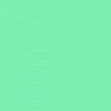
Reiseziel suchen
Reiseziele
Afrika
Äthiopien
Botswana
Kenia
Madagaskar
Malawi
Mosambik
Namibia
Ruanda
Sambia
Simbabwe
Südafrika
Tansania
Uganda