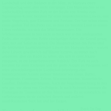
Landschaft und den Sodasee in der Mitte, ist Manyara einen
Tagesausflug wert, aber nicht viel länger. Der Manyara-See ist ein
landschaftlich reizvoller Park an der Straße von Arusha zum
Ngorongoro-Krater, berühmt für seine baumkletternden Löwen, eine
große Vogelwelt, gute Elefanten und Paviane. Der See selbst nimmt
einen großen Teil des Parks ein, so dass ein Streifen Land an seinen
Ufern verbleibt, wo sich das Wild konzentriert. Die
Wildkonzentration ist hier nicht so hoch wie in den umliegenden
Parks, aber es gibt eine Reihe einzigartiger Arten, die Grund genug
sind, hier auf Safari zu gehen. Die Hauptattraktion des Parks sind
die berühmten baumkletternden Löwen des Manyara-Sees – warum
diese Löwen gewöhnlich auf Bäume klettern, ist immer noch
umstritten, aber ein Rudel zu sehen, das sich in einer Akazie
entspannt, ist ein bemerkenswerter Anblick! Der Park ist auch
berühmt für seine Elefanten und die große Anzahl an Pavianen, und
seine abwechslungsreiche Landschaft beherbergt eine
beeindruckende Anzahl anderer Wildtiere wie Gnus, Büffel,
Flusspferde, Flamingos, Zebras, Warzenschweine, Wasserböcke,
Giraffen, Dikdiks und Impalas. Auch die Vogelbeobachtung ist hier
sehr gut, vor allem von Greifvögeln. Je nach Reisezeit kommen die
Flamingos zu Tausenden an den Manyarasee. Es ist unmöglich, sie
vorherzusagen, da sie zwischen diesem und anderen
ostafrikanischen Seen hin und her fliegen.
Back To Top