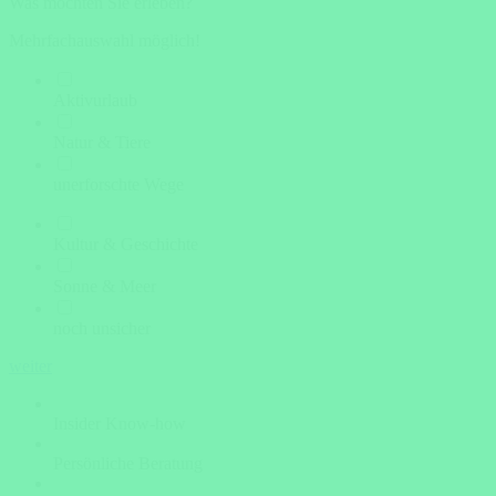
Was möchten Sie erleben?
Mehrfachauswahl möglich!
Aktivurlaub
Natur & Tiere
unerforschte Wege
Kultur & Geschichte
Sonne & Meer
noch unsicher
weiter
Insider Know-how
Persönliche Beratung