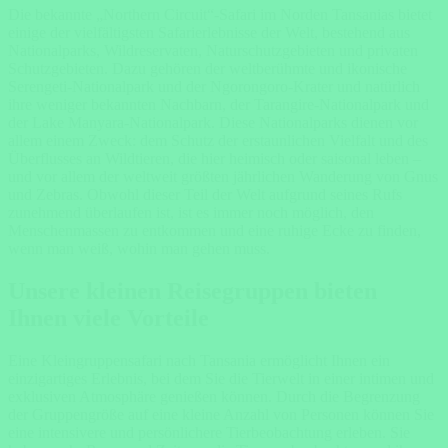
Die bekannte „Northern Circuit“-Safari im Norden Tansanias bietet
einige der vielfältigsten Safarierlebnisse der Welt, bestehend aus
Nationalparks, Wildreservaten, Naturschutzgebieten und privaten
Schutzgebieten. Dazu gehören der weltberühmte und ikonische
Serengeti-Nationalpark und der Ngorongoro-Krater und natürlich
ihre weniger bekannten Nachbarn, der Tarangire-Nationalpark und
der Lake Manyara-Nationalpark. Diese Nationalparks dienen vor
allem einem Zweck: dem Schutz der erstaunlichen Vielfalt und des
Überflusses an Wildtieren, die hier heimisch oder saisonal leben –
und vor allem der weltweit größten jährlichen Wanderung von Gnus
und Zebras. Obwohl dieser Teil der Welt aufgrund seines Rufs
zunehmend überlaufen ist, ist es immer noch möglich, den
Menschenmassen zu entkommen und eine ruhige Ecke zu finden,
wenn man weiß, wohin man gehen muss.
Unsere kleinen Reisegruppen bieten
Ihnen viele Vorteile
Eine Kleingruppensafari nach Tansania ermöglicht Ihnen ein
einzigartiges Erlebnis, bei dem Sie die Tierwelt in einer intimen und
exklusiven Atmosphäre genießen können. Durch die Begrenzung
der
Gruppengröße
auf eine kleine Anzahl von Personen können Sie
eine intensivere und persönlichere Tierbeobachtung erleben. Sie