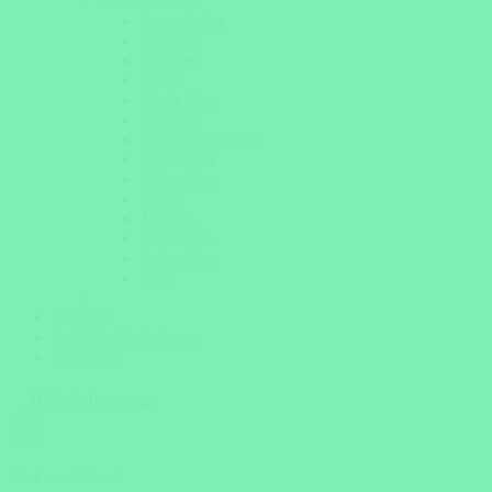
Lateinamerika
Argentinien
Brasilien
Bolivien
Chile
Costa Rica
Ecuador
Galapagos Inseln
Guatemala
Kolumbien
Kuba
Mexiko
Nicaragua
Patagonien
Peru
Magazin
Individuelle Anfrage
Über uns
Hilfe & Beratung
Jetzt erreichbar!