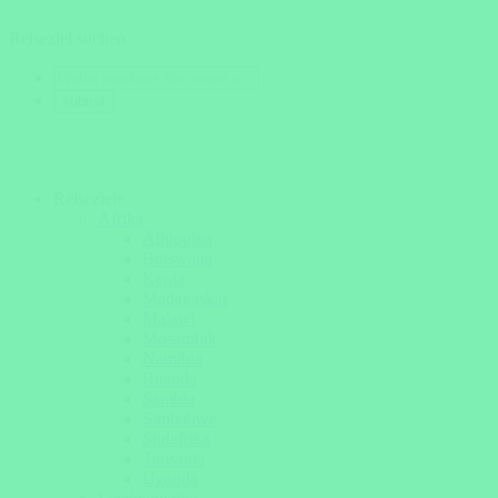
Reiseziel suchen
Reiseziele
Afrika
Äthiopien
Botswana
Kenia
Madagaskar
Malawi
Mosambik
Namibia
Ruanda
Sambia
Simbabwe
Südafrika
Tansania
Uganda