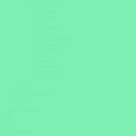
Lateinamerika
Argentinien
Brasilien
Bolivien
Chile
Costa Rica
Ecuador
Galapagos Inseln
Guatemala
Kolumbien
Kuba
Mexiko
Nicaragua
Patagonien
Peru
Magazin
Individuelle Anfrage
Über uns
Hilfe & Beratung
Jetzt erreichbar!