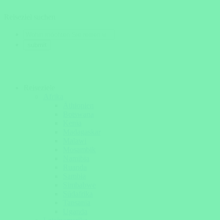
Reiseziel suchen
Reiseziele
Afrika
Äthiopien
Botswana
Kenia
Madagaskar
Malawi
Mosambik
Namibia
Ruanda
Sambia
Simbabwe
Südafrika
Tansania
Uganda