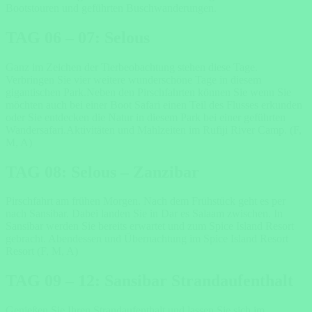
Bootstouren und geführten Buschwanderungen.
TAG 06 – 07: Selous
Ganz im Zeichen der Tierbeobachtung stehen diese Tage.
Verbringen Sie vier weitere wunderschöne Tage in diesem
gigantischen Park.Neben den Pirschfahrten können Sie wenn Sie
möchten auch bei einer Boot Safari einen Teil des Flusses erkunden
oder Sie entdecken die Natur in diesem Park bei einer geführten
Wandersafari.Aktivitäten und Mahlzeiten im Rufiji River Camp. (F,
M, A)
TAG 08: Selous – Zanzibar
Pirschfahrt am frühen Morgen. Nach dem Frühstück geht es per
nach Sansibar. Dabei landen Sie in Dar es Salaam zwischen. In
Sansibar werden Sie bereits erwartet und zum Spice Island Resort
gebracht. Abendessen und Übernachtung im Spice Island Resort
Resort (F, M, A)
TAG 09 – 12: Sansibar Strandaufenthalt
Genießen Sie Ihren Strandaufenthalt und lassen Sie sich im