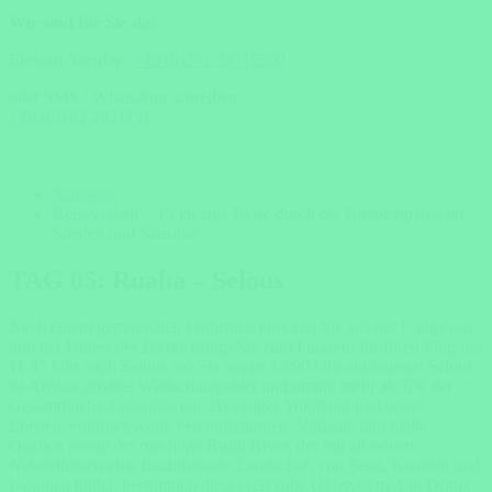
Wir sind für Sie da!
Einfach Anrufen:
+49 (0)371 33716500
oder SMS / WhatsApp schreiben:
+49 (0)162 2021151
Startseite
Reiseverlauf – 13 taegige Reise durch die Nationalparks im
Sueden und Sansibar
TAG 05: Ruaha – Selous
Nach einem gemütlichen Frühstück checken Sie aus der Lodge aus
und der Fahrer der Lodge bringt Sie zum Flugfeld für Ihren Flug um
11.45 Uhr nach Selous wo Sie gegen 13:00 Uhr ankommen Selous
ist Afrikas größtes Wildschutzgebiet und nimmt mehr als 5% der
Gesamtfläche Tansanias ein. Hügeliges Waldland und weite
Ebenen, eindrucksvolle Felsformationen, Vulkane und heiße
Quellen sowie der mächtige Rufiji River, der mit all seinen
Nebenflüssen eine faszinierende Landschaft von Seen, Kanälen und
Lagunen bildet, bestimmen dieses reizvolle Ökosystem. Ein Drittel