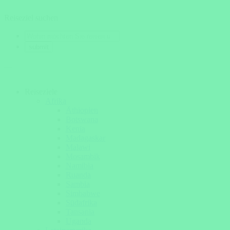
Reiseziel suchen
Reiseziele
Afrika
Äthiopien
Botswana
Kenia
Madagaskar
Malawi
Mosambik
Namibia
Ruanda
Sambia
Simbabwe
Südafrika
Tansania
Uganda