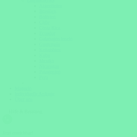
Lateinamerika
Argentinien
Brasilien
Bolivien
Chile
Costa Rica
Ecuador
Galapagos Inseln
Guatemala
Kolumbien
Kuba
Mexiko
Nicaragua
Patagonien
Peru
Magazin
Individuelle Anfrage
Über uns
Hilfe & Beratung
Jetzt erreichbar!