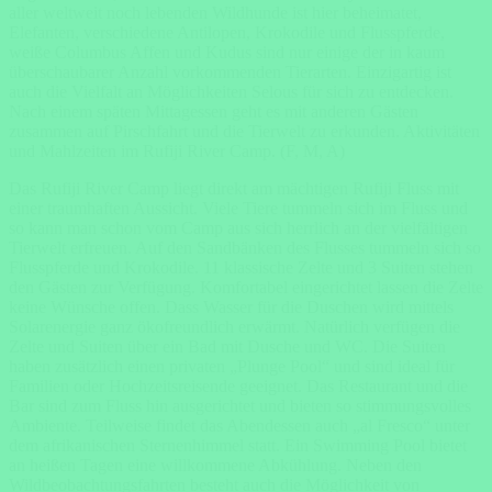
aller weltweit noch lebenden Wildhunde ist hier beheimatet,
Elefanten, verschiedene Antilopen, Krokodile und Flusspferde,
weiße Columbus Affen und Kudus sind nur einige der in kaum
überschaubarer Anzahl vorkommenden Tierarten. Einzigartig ist
auch die Vielfalt an Möglichkeiten Selous für sich zu entdecken.
Nach einem späten Mittagessen geht es mit anderen Gästen
zusammen auf Pirschfahrt und die Tierwelt zu erkunden. Aktivitäten
und Mahlzeiten im Rufiji River Camp. (F, M, A)
Das Rufiji River Camp liegt direkt am mächtigen Rufiji Fluss mit
einer traumhaften Aussicht. Viele Tiere tummeln sich im Fluss und
so kann man schon vom Camp aus sich herrlich an der vielfältigen
Tierwelt erfreuen. Auf den Sandbänken des Flusses tummeln sich so
Flusspferde und Krokodile. 11 klassische Zelte und 3 Suiten stehen
den Gästen zur Verfügung. Komfortabel eingerichtet lassen die Zelte
keine Wünsche offen. Dass Wasser für die Duschen wird mittels
Solarenergie ganz ökofreundlich erwärmt. Natürlich verfügen die
Zelte und Suiten über ein Bad mit Dusche und WC. Die Suiten
haben zusätzlich einen privaten „Plunge Pool“ und sind ideal für
Familien oder Hochzeitsreisende geeignet. Das Restaurant und die
Bar sind zum Fluss hin ausgerichtet und bieten so stimmungsvolles
Ambiente. Teilweise findet das Abendessen auch „al Fresco“ unter
dem afrikanischen Sternenhimmel statt. Ein Swimming Pool bietet
an heißen Tagen eine willkommene Abkühlung. Neben den
Wildbeobachtungsfahrten besteht auch die Möglichkeit von