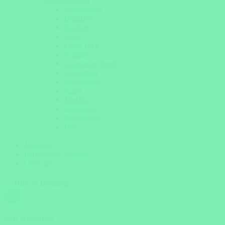
Lateinamerika
Argentinien
Brasilien
Bolivien
Chile
Costa Rica
Ecuador
Galapagos Inseln
Guatemala
Kolumbien
Kuba
Mexiko
Nicaragua
Patagonien
Peru
Magazin
Individuelle Anfrage
Über uns
Hilfe & Beratung
Jetzt erreichbar!