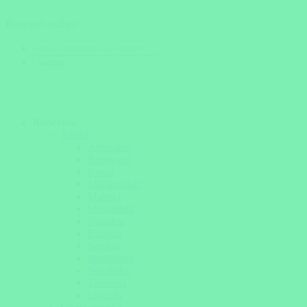
Reiseziel suchen
Reiseziele
Afrika
Äthiopien
Botswana
Kenia
Madagaskar
Malawi
Mosambik
Namibia
Ruanda
Sambia
Simbabwe
Südafrika
Tansania
Uganda