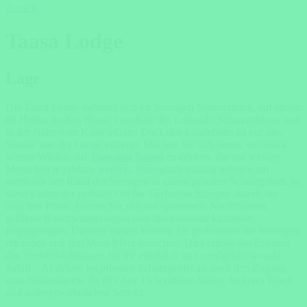
Zurück
Taasa Lodge
Lage
Die Taasa Lodge befindet sich im Serengeti Nationalpark, auf einem
60 Hektar großen Hügel innerhalb des Loliondo Schutzgebietes und
in der Nähe vom Klein’s Gate. Die Lobo Landebahn ist nur eine
Stunde von der Lodge entfernt. Machen Sie sich bereit, ein Stück
seltene Wildnis auf
Tansania Safari
zu erleben, die nur wenige
Menschen je erleben werden. Strategisch günstig gelegen am
nordöstlichen Rand der Serengeti in einem privaten Schutzgebiet, ist
diese Lodge der perfekte Ort für Tierbeobachtungen abseits der
üblichen Pfade. Freuen Sie sich auf spannende Nachtfahrten,
geführte Buschwanderungen und faszinierende kulturelle
Begegnungen. Darüber hinaus können Sie problemlos die Serengeti
erkunden und den Mara River besuchen. Dies erhöht das Erlebnis
der Tierbeobachtungen für Sie erheblich und ermöglicht sowohl
Safari – Aktivitäte im privaten Schutzgebiet als auch den Zugang
zum Nationalpark. Es gibt hier 15 luxuriöse Suiten, leckeres Essen
und außergewöhnlichen Service.