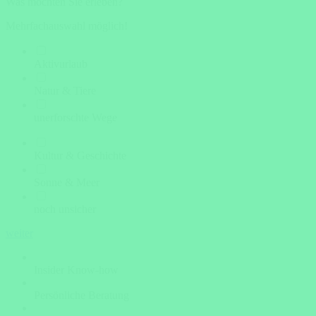
Was möchten Sie erleben?
Mehrfachauswahl möglich!
Aktivurlaub
Natur & Tiere
unerforschte Wege
Kultur & Geschichte
Sonne & Meer
noch unsicher
weiter
Insider Know-how
Persönliche Beratung