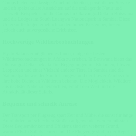
Camps bieten erstklassige Annehmlichkeiten, persönlichen Service
und oft spektakuläre Aussichten auf die umliegende Natur und
Tierwelt. Beispiele sind die Camps im Okavango-Delta in Botswana
und die Lodges im South Luangwa Nationalpark in Sambia. Diese
Unterkünfte tragen erheblich zu den hohen Kosten bei, bieten
jedoch auch unvergessliche Erlebnisse.
Hochwertige Wildtierbeobachtungen
Fly-In Safaris ermöglichen es Ihnen, einige der besten
Wildtierbeobachtungen in Afrika zu erleben. In Botswana bietet das
Okavango-Delta spektakuläre Begegnungen mit Elefanten, Löwen,
Leoparden und einer Vielzahl anderer Tiere. In Sambia sind die
Nationalparks wie der South Luangwa und der Lower Zambezi für
ihre hohe Dichte an Wildtieren bekannt. Die Möglichkeit, Wildtiere
aus nächster Nähe zu beobachten, erhöht den Wert und die
Attraktivität dieser Safaris.
Bequeme und schnelle Anreise
Der Transport per Flugzeug spart Zeit und Mühe, die sonst für lange
Autofahrten auf schlechten Straßen aufgewendet werden müssten.
Diese Bequemlichkeit und Effizienz sind ein weiterer Grund,
warum Fly-In Safaris teurer sind. Die Flugzeuge sind in der Regel