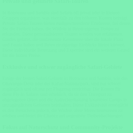
Private und geführte Safari-Touren
In Botswana und Sambia sind Safaris oft privat oder in kleinen
Gruppen organisiert, was ebenfalls zu den höheren Kosten beiträgt.
Private Safari-Touren bieten maßgeschneiderte Erlebnisse, bei denen
Sie die Freiheit haben, die Wildnis in Ihrem eigenen Tempo zu
erkunden. Diese personalisierten Touren werden von erfahrenen
Guides geführt, die umfassende Kenntnisse über die lokale Flora
und Fauna haben und Ihnen einzigartige Einblicke bieten können.
Diese individuelle Betreuung und Expertise sind ein weiterer Grund
für die hohen Preise.
Exklusive und schwer zugängliche Safari-Gebiete
Einige der besten Safari-Gebiete in Botswana und Sambia, wie das
Okavango-Delta oder der Kafue-Nationalpark, sind nur schwer
zugänglich und oft nur per Flugzeug erreichbar. Die Kosten für
diese Fly-In Safaris sind erheblich, da sie den Transport zu
abgelegenen Orten und die Aufrechterhaltung luxuriöser Camps in
unzugänglichen Gebieten beinhalten. Diese Exklusivität ermöglicht
es den Besuchern jedoch, die Wildnis ohne Menschenmassen zu
erleben und bietet die Chance auf ungestörte Tierbeobachtungen.
Fokus auf Naturschutz und Community-Projekte