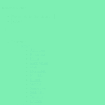
Reiseziel suchen
Reiseziele
Afrika
Äthiopien
Botswana
Kenia
Madagaskar
Malawi
Mosambik
Namibia
Ruanda
Sambia
Simbabwe
Südafrika
Tansania
Uganda