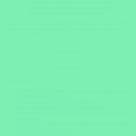
Beschreibung: Im Herzen des Lower Zambezi
Nationalparks bietet diese Lodge erstklassigen Service
und spektakuläre Wildtierbeobachtungen.
Bitte beachten Sie, dass die angegebenen Preise pro Nacht variieren
können und saisonabhängig sind. Es ist ratsam, im Voraus zu
buchen und spezifische Angebote zu prüfen.
Lilia Belmari
Inhaltsverzeichnis
Exklusive Safari-Erlebnisse: Botswana und Sambia als die
teuersten Reiseziele in Afrika
Botswana: Luxus in unberührter Wildnis
Sambia: Unentdecktes Juwel für Safari-Liebhaber
Botswana und Sambia: Kein Massentourismus auf Safari –
Deshalb teuer
Fly-In Safaris in Botswana und Sambia: Die teuerste Option
durch die Wildnis zu reisen
Luxusunterkünfte in Botswana