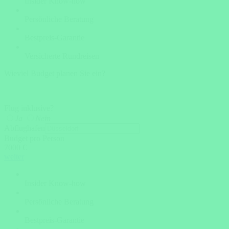
Insider Know-how
Persönliche Beratung
Bestpreis-Garantie
Versicherte Rundreisen
Wieviel Budget planen Sie ein?
Flug inklusive?
Ja
Nein
Abflughafen
Budget pro Person
7000 €
weiter
Insider Know-how
Persönliche Beratung
Bestpreis-Garantie