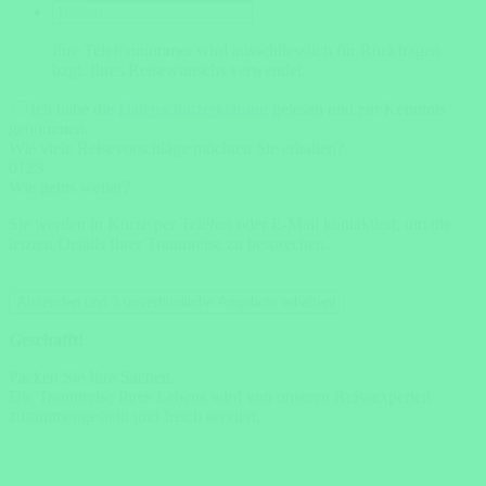
Ihre Telefonnummer wird ausschliesslich für Rückfragen
bzgl. Ihres Reisewunschs verwendet.
Ich habe die
Datenschutzerklärung
gelesen und zur Kenntnis
genommen.
Wie viele Reisevorschläge möchten Sie erhalten?
0
1
2
3
Wie gehts weiter?
Sie werden in Kürze per Telefon oder E-Mail kontaktiert, um die
letzten Details Ihrer Traumreise zu besprechen.
Absenden und 3 unverbindliche Angebote erhalten!
Geschafft!
Packen Sie Ihre Sachen.
Die Traumreise Ihres Lebens wird von unseren Reiseexperten
zusammengestellt und frisch serviert.