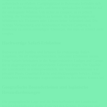
authentisch zu erleben. Campingplätze in Botswana befinden sich
oft tief in den Nationalparks und bieten spektakuläre Ausblicke auf
die umliegende Wildnis. Um sicher zu campen, ist es jedoch
wichtig, die Verhaltensregeln zu kennen, da Begegnungen mit
Wildtieren wie Elefanten oder Löwen keine Seltenheit sind. Die
richtige Vorbereitung und Achtsamkeit machen Camping in
Botswana zu einem einmaligen Abenteuer, das man so schnell nicht
vergisst.
Hochwertige Safari-Erlebnisse
Botswana und Sambia sind bekannt für erstklassige Safari-
Angebote, die oft maßgeschneiderte, luxuriöse Erlebnisse bieten.
Diese Safaris beinhalten in der Regel exklusive Lodges und Camps,
die in abgelegenen und unberührten Gebieten liegen. Die Qualität
der Unterkünfte ist außergewöhnlich, mit Annehmlichkeiten wie
privaten Pools, Gourmet-Küche und erstklassigem Service. Diese
exklusiven Einrichtungen tragen erheblich zu den hohen Kosten bei.
Geografische Besonderheiten und logistische
Herausforderungen
Die geographische Lage und die Beschaffenheit der Landschaft
spielen ebenfalls eine große Rolle bei den Kosten. Botswana und