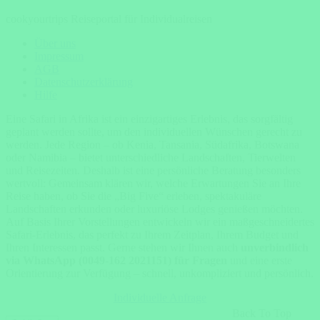
cookyourtrips Reiseportal für Individualreisen
Über uns
Impressum
AGB
Datenschutzerklärung
Hilfe
Eine Safari in Afrika ist ein einzigartiges Erlebnis, das sorgfältig
geplant werden sollte, um den individuellen Wünschen gerecht zu
werden. Jede Region – ob Kenia, Tansania, Südafrika, Botswana
oder Namibia – bietet unterschiedliche Landschaften, Tierwelten
und Reisezeiten. Deshalb ist eine persönliche Beratung besonders
wertvoll: Gemeinsam klären wir, welche Erwartungen Sie an Ihre
Reise haben, ob Sie die „Big Five“ erleben, spektakuläre
Landschaften erkunden oder luxuriöse Lodges genießen möchten.
Auf Basis Ihrer Vorstellungen entwickeln wir ein maßgeschneidertes
Safari-Erlebnis, das perfekt zu Ihrem Zeitplan, Ihrem Budget und
Ihren Interessen passt. Gerne stehen wir Ihnen auch
unverbindlich
via WhatsApp (0049-162 2021151) für Fragen
und eine erste
Orientierung zur Verfügung – schnell, unkompliziert und persönlich.
Individuelle Anfrage
Back To Top