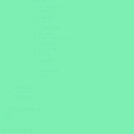
Lateinamerika
Argentinien
Brasilien
Bolivien
Chile
Costa Rica
Ecuador
Galapagos Inseln
Guatemala
Kolumbien
Kuba
Mexiko
Nicaragua
Patagonien
Peru
Magazin
Individuelle Anfrage
Über uns
Hilfe & Beratung
Jetzt erreichbar!