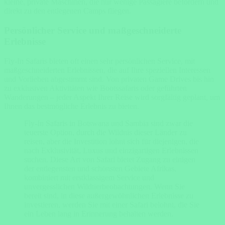
kleine, private Maschinen, die nur wenige Passagiere befördern und
direkt zu den entlegenen Camps fliegen.
Persönlicher Service und maßgeschneiderte
Erlebnisse
Fly-In Safaris bieten oft einen sehr persönlichen Service, mit
maßgeschneiderten Erlebnissen, die auf Ihre speziellen Interessen
und Vorlieben abgestimmt sind. Von privaten Game Drives bis hin
zu exklusiven Aktivitäten wie Bootssafaris oder geführten
Wanderungen – jeder Aspekt Ihrer Reise wird sorgfältig geplant, um
Ihnen das bestmögliche Erlebnis zu bieten.
Fly-In Safaris in Botswana und Sambia sind zwar die
teuerste Option, durch die Wildnis dieser Länder zu
reisen, aber die Investition lohnt sich für diejenigen, die
nach Exklusivität, Luxus und einzigartigen Erlebnissen
suchen. Diese Art von Safari bietet Zugang zu einigen
der entlegensten und schönsten Gebiete Afrikas,
kombiniert mit erstklassigem Service und
unvergesslichen Wildtierbeobachtungen. Wenn Sie
bereit sind, in diese außergewöhnlichen Erlebnisse zu
investieren, werden Sie mit einer Safari belohnt, die Sie
ein Leben lang in Erinnerung behalten werden.