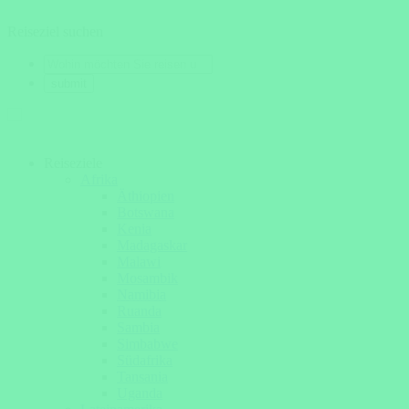
Reiseziel suchen
Reiseziele
Afrika
Äthiopien
Botswana
Kenia
Madagaskar
Malawi
Mosambik
Namibia
Ruanda
Sambia
Simbabwe
Südafrika
Tansania
Uganda