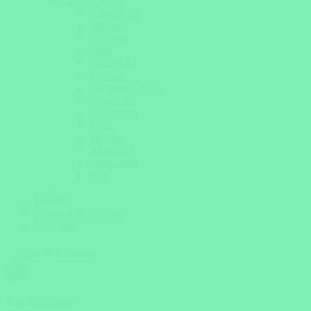
Lateinamerika
Argentinien
Brasilien
Bolivien
Chile
Costa Rica
Ecuador
Galapagos Inseln
Guatemala
Kolumbien
Kuba
Mexiko
Nicaragua
Patagonien
Peru
Magazin
Individuelle Anfrage
Über uns
Hilfe & Beratung
Jetzt erreichbar!