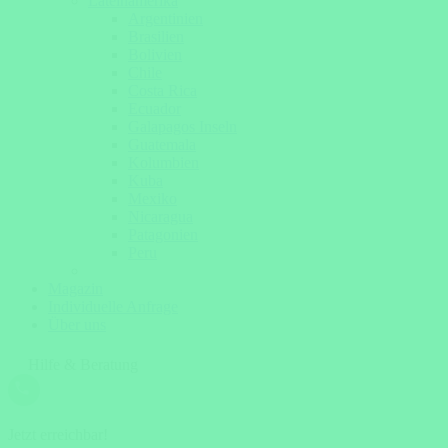
Lateinamerika
Argentinien
Brasilien
Bolivien
Chile
Costa Rica
Ecuador
Galapagos Inseln
Guatemala
Kolumbien
Kuba
Mexiko
Nicaragua
Patagonien
Peru
Magazin
Individuelle Anfrage
Über uns
Hilfe & Beratung
Jetzt erreichbar!