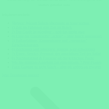
intensiv genießen kann.
Inhaltsverzeichnis
Vorweg: Warum Safaris überhaupt so teuer wirken
1) Zeit im Fahrzeug statt Zeit im Busch
2) Der Guide ist günstiger – und das merkt man
4) Lage der Unterkünfte: „schön“ – aber falsch positioniert
5) Parkgebühren, Konzessionen und „versteckte“
Einschränkungen
6) Zeitfenster und Jahreszeit: günstig, weil schwieriger
7) Essen, Service, Personal: der unsichtbare Teil der Safari
8) Nachhaltigkeit & Fairness: oft der kritischste Punkt
Wie Sie günstige Angebote fair einschätzen: 7 Prüf-Fragen
Fazit: Günstig ist nicht falsch – aber oft anders als erwartet
Jetzt Traumreise planen!