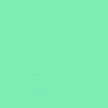
Reiseziel suchen
Reiseziele
Afrika
Äthiopien
Botswana
Kenia
Madagaskar
Malawi
Mosambik
Namibia
Ruanda
Sambia
Simbabwe
Südafrika
Tansania
Uganda