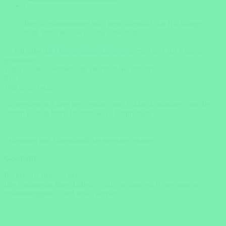
Ihre Telefonnummer wird ausschliesslich für Rückfragen
bzgl. Ihres Reisewunschs verwendet.
Ich habe die
Datenschutzerklärung
gelesen und zur Kenntnis
genommen.
Wie viele Reisevorschläge möchten Sie erhalten?
0
1
2
3
Wie gehts weiter?
Sie werden in Kürze per Telefon oder E-Mail kontaktiert, um die
letzten Details Ihrer Traumreise zu besprechen.
Absenden und 3 unverbindliche Angebote erhalten!
Geschafft!
Packen Sie Ihre Sachen.
Die Traumreise Ihres Lebens wird von unseren Reiseexperten
zusammengestellt und frisch serviert.