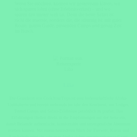
Wenn Sie möchten, können wir gemeinsam klären, wo
sich sparen lohnt (ohne Erlebnisverlust) – und wo
sparen fast immer weh tut. Denn die beste Safari ist
nicht die teuerste, sondern die, die stimmig ist: mit guter
Route, gutem Guide, passenden Camps und genug Zeit
im Busch.
Lilia
Die Gründerin von CookYourTrips ist eine leidenschaftliche Afrika-
Liebhaberin und bereist mehrmals im Jahr den Kontinent, um Lodges,
Tented Camps und Safari-Erlebnisse persönlich zu prüfen. Ihre
Erfahrungen fließen direkt in die Empfehlungen auf der Seite ein,
damit Reisende authentische, komfortable und unvergessliche Abenteuer
erleben können. Mit einem besonderen Blick für Tierwelt, Kultur und
Landschaft zeigt sie, wie man Afrika sicher, verantwortungsvoll und