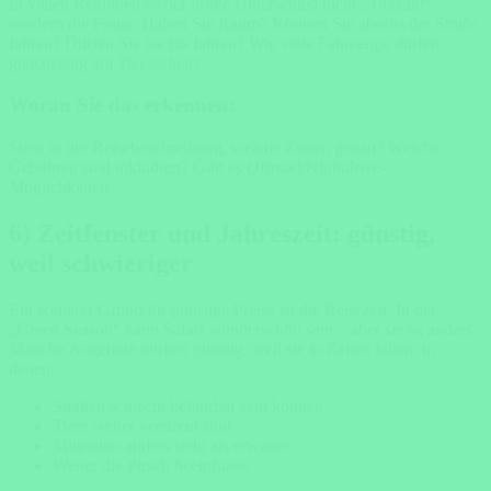
In vielen Regionen ist der große Unterschied nicht „Tierzahl“,
sondern die Frage: Haben Sie Raum? Können Sie abseits der Straße
fahren? Dürfen Sie nachts fahren? Wie viele Fahrzeuge dürfen
gleichzeitig am Tier stehen?
Woran Sie das erkennen:
Steht in der Reisebeschreibung, welche Zonen genau? Welche
Gebühren sind inkludiert? Gibt es Offroad/Nightdrive-
Möglichkeiten?
6) Zeitfenster und Jahreszeit: günstig,
weil schwieriger
Ein weiterer Grund für günstige Preise ist die Reisezeit. In der
„Green Season“ kann Safari wunderschön sein – aber sie ist anders.
Manche Angebote wirken günstig, weil sie in Zeiten fallen, in
denen:
Straßen schlecht befahrbar sein können
Tiere weiter verstreut sind
Migration anders steht als erwartet
Wetter die Pirsch beeinflusst