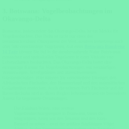
3. Botswana: Vogelbeobachtungen im
Okavango-Delta
Botswana, insbesondere das Okavango-Delta, ist ein Mekka für
Vogelbeobachter. Das Delta ist nicht nur eines der
beeindruckendsten Ökosysteme der Welt, sondern beherbergt auch
über 500 verschiedene Vogelarten. Auf einer
Botswana Rundreise
14 Tage
können Sie tief in die atemberaubende Natur Botswanas
eintauchen und spektakuläre Vogelarten in einer Vielzahl von
Lebensräumen beobachten. Das Okavango-Delta bietet eine
einzigartige Kulisse für Vogelbeobachtungen, mit weitläufigen
Wasserwegen, Schilfgebieten und überschwemmten
Graslandschaften. Hier können Sie verschiedene Eisvögel, den
Afrikanischen Fischadler, den Hammerkopf und den majestätischen
Goliathreiher entdecken. Auch die seltenen Pel’s Fischeule und der
Riesenfischuhu sind in dieser Region beheimatet und ein besonderer
Anreiz für begeisterte Ornithologen.
Die Kalahari-Wüste, eine weitere
Vogelbeobachtungsregion in Botswana, bietet die
Möglichkeit, Arten wie den Sekretär und den Kori-
Bustard zu sehen – zwei der größten flugfähigen Vögel
Afrikas. In den Sommermonaten ziehen viele Zugvögel