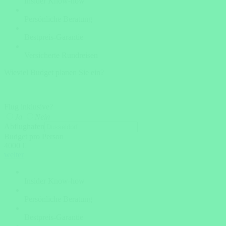
Insider Know-how
Persönliche Beratung
Bestpreis-Garantie
Versicherte Rundreisen
Wieviel Budget planen Sie ein?
Flug inklusive?
Ja
Nein
Abflughafen
Budget pro Person
4000 €
weiter
Insider Know-how
Persönliche Beratung
Bestpreis-Garantie