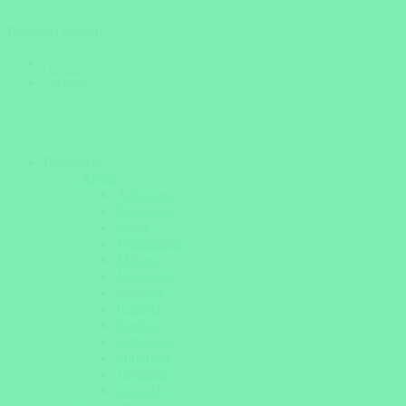
Reiseziel suchen
Reiseziele
Afrika
Äthiopien
Botswana
Kenia
Madagaskar
Malawi
Mosambik
Namibia
Ruanda
Sambia
Simbabwe
Südafrika
Tansania
Uganda