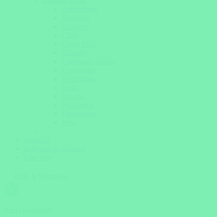
Lateinamerika
Argentinien
Brasilien
Bolivien
Chile
Costa Rica
Ecuador
Galapagos Inseln
Guatemala
Kolumbien
Kuba
Mexiko
Nicaragua
Patagonien
Peru
Magazin
Individuelle Anfrage
Über uns
Hilfe & Beratung
Jetzt erreichbar!