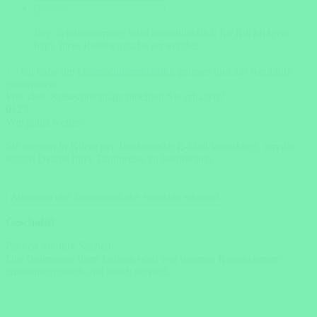
Ihre Telefonnummer wird ausschliesslich für Rückfragen
bzgl. Ihres Reisewunschs verwendet.
Ich habe die
Datenschutzerklärung
gelesen und zur Kenntnis
genommen.
Wie viele Reisevorschläge möchten Sie erhalten?
0
1
2
3
Wie gehts weiter?
Sie werden in Kürze per Telefon oder E-Mail kontaktiert, um die
letzten Details Ihrer Traumreise zu besprechen.
Absenden und 3 unverbindliche Angebote erhalten!
Geschafft!
Packen Sie Ihre Sachen.
Die Traumreise Ihres Lebens wird von unseren Reiseexperten
zusammengestellt und frisch serviert.