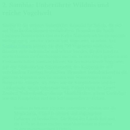
2. Sambia: Unberührte Wildnis und
reiche Vogelwelt
Sambia ist ein weiteres fantastisches Reiseziel für Safaris, die sich
auf Vogelbeobachtungen spezialisieren. Besonders der South
Luangwa Nationalpark und der Kafue Nationalpark bieten optimale
Bedingungen, um eine Vielzahl von Vogelarten zu sehen. Auf
Sambia Safaris
können Sie über 750 Vogelarten entdecken,
darunter viele endemische und seltene Spezies, die das Land zu
einem Hotspot für Ornithologen machen. In den Feuchtgebieten und
Flusslandschaften Sambias können Sie beeindruckende Vogelarten
wie den Afrikanischen Schreiseeadler, den Kappengeier und
verschiedene Eisvögel beobachten. Besonders beeindruckend ist die
jährliche Migration von Tausenden von Wasservögeln in die
Bangweulu-Sümpfe, wo Arten wie die Sumpfohreule und der
Afrikanische Jacana beheimatet sind. Zudem bietet der Lower
Zambezi Nationalpark großartige Möglichkeiten, seltene Greifvögel
wie den Kampfadler und den Schlangenadler zu sichten.
Sambia ist bekannt für seine unberührte Wildnis und die
Möglichkeit, Vögel in ruhigen und abgelegenen
Gebieten zu beobachten. Die Ruhe der Landschaft und
die Fülle an Arten machen eine Vogelsafari in Sambia
zu einem einzigartigen Erlebnis.