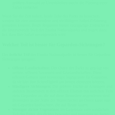
größere Auswahl an Unterkünften macht die Planung einer
Safari einfacher.
Wenn Sie die Zeit haben, beide Teile des Parks zu besuchen,
werden Sie eine umfassendere und vielfältigere Safari-Erfahrung
genießen können. Beide Regionen bieten einzigartige Einblicke in
die faszinierende Welt des Etosha Nationalparks und tragen dazu
bei, dass Ihre Safari unvergesslich wird.
Welcher Teil ist besser für Geparden-Sichtungen?
Der
östliche Teil
des Etosha Nationalparks ist besser für Geparden-
Sichtungen geeignet.
Offene Landschaften:
Der Osten des Parks ist geprägt von
weiten, offenen Savannen und Graslandschaften. Diese
offenen Gebiete sind bevorzugte Jagdgründe für Geparden,
da sie hier ihre Schnelligkeit am besten einsetzen können.
Häufigere Sichtungen:
Die größere Dichte an Antilopen und
anderen Beutetieren in den offenen Ebenen des östlichen Teils
zieht Geparden an, die auf diese Beutetiere angewiesen sind.
Besonders in der Nähe der Wasserlöcher im Osten kann man
oft Geparden beobachten, die auf Beute lauern.
Weniger dichte Vegetation:
Im Gegensatz zum westlichen
Teil des Parks, der dichter bewaldet und hügeliger ist, bietet