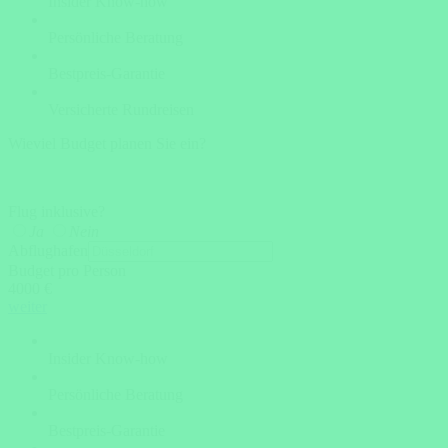
Insider Know-how
Persönliche Beratung
Bestpreis-Garantie
Versicherte Rundreisen
Wieviel Budget planen Sie ein?
Flug inklusive?
Ja
Nein
Abflughafen
Budget pro Person
4000 €
weiter
Insider Know-how
Persönliche Beratung
Bestpreis-Garantie