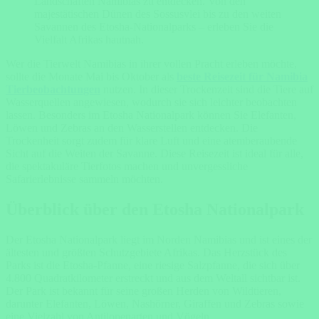
Landschaften Namibias zu entdecken. Von den
majestätischen Dünen des Sossusvlei bis zu den weiten
Savannen des Etosha-Nationalparks – erleben Sie die
Vielfalt Afrikas hautnah.
Wer die Tierwelt Namibias in ihrer vollen Pracht erleben möchte,
sollte die Monate Mai bis Oktober als
beste Reisezeit für Namibia
Tierbeobachtungen
nutzen. In dieser Trockenzeit sind die Tiere auf
Wasserquellen angewiesen, wodurch sie sich leichter beobachten
lassen. Besonders im Etosha Nationalpark können Sie Elefanten,
Löwen und Zebras an den Wasserstellen entdecken. Die
Trockenheit sorgt zudem für klare Luft und eine atemberaubende
Sicht auf die Weiten der Savanne. Diese Reisezeit ist ideal für alle,
die spektakuläre Tierfotos machen und unvergessliche
Safarierlebnisse sammeln möchten.
Überblick über den Etosha Nationalpark
Der Etosha Nationalpark liegt im Norden Namibias und ist eines der
ältesten und größten Schutzgebiete Afrikas. Das Herzstück des
Parks ist die Etosha-Pfanne, eine riesige Salzpfanne, die sich über
4.800 Quadratkilometer erstreckt und aus dem Weltall sichtbar ist.
Der Park ist bekannt für seine großen Herden von Wildtieren,
darunter Elefanten, Löwen, Nashörner, Giraffen und Zebras sowie
eine Vielzahl von Antilopenarten und Vögeln.