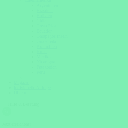
Lateinamerika
Argentinien
Brasilien
Bolivien
Chile
Costa Rica
Ecuador
Galapagos Inseln
Guatemala
Kolumbien
Kuba
Mexiko
Nicaragua
Patagonien
Peru
Magazin
Individuelle Anfrage
Über uns
Hilfe & Beratung
Jetzt erreichbar!