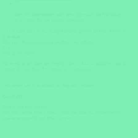
Ihre Telefonnummer wird ausschliesslich für Rückfragen
bzgl. Ihres Reisewunschs verwendet.
Ich habe die
Datenschutzerklärung
gelesen und zur Kenntnis
genommen.
Wie viele Reisevorschläge möchten Sie erhalten?
0
1
2
3
Wie gehts weiter?
Sie werden in Kürze per Telefon oder E-Mail kontaktiert, um die
letzten Details Ihrer Traumreise zu besprechen.
Absenden und 3 unverbindliche Angebote erhalten!
Geschafft!
Packen Sie Ihre Sachen.
Die Traumreise Ihres Lebens wird von unseren Reiseexperten
zusammengestellt und frisch serviert.