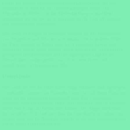
Osten, mit dichten Mopanewäldern und Granitbergen, die eine
dramatische Kulisse für die Tierbeobachtungen bieten. Die
Vegetation ist dichter, was die Tierbeobachtungen manchmal
schwieriger macht, aber auch spannend, da die Tiere oft plötzlich
und überraschend auftauchen.
Die westliche Region ist besonders bekannt für ihre Populationen
von Bergzebras und Schwarznasenimpalas, die in anderen Teilen
des Parks seltener zu finden sind. Auch Elefanten, Löwen und
Nashörner sind in dieser Region häufig anzutreffen. Aufgrund der
geringeren Besucherzahlen und der abgelegenen Lage ist die
Tierwelt hier weniger gestört, was oft zu intensiveren und
natürlicheren Tierbegegnungen führt.
Unterkünfte
Der westliche Teil des Parks bietet einige exklusive und abgelegene
Unterkünfte, darunter das Dolomite Camp, das auf einem Hügel mit
Blick auf die umliegende Landschaft liegt. Das Camp bietet
luxuriöse Zelte mit privatem Deck, von dem aus Gäste oft Wildtiere
direkt vom Camp aus beobachten können. Die Abgeschiedenheit
des westlichen Teils bedeutet, dass die Unterkünfte oft intimer und
ruhiger sind, was für Reisende attraktiv ist, die eine persönliche und
ruhige Safari-Erfahrung suchen.