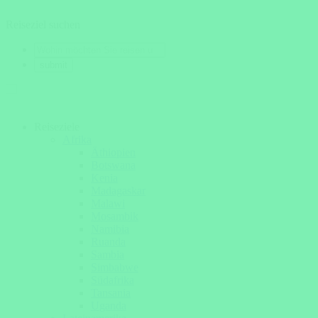
Reiseziel suchen
Reiseziele
Afrika
Äthiopien
Botswana
Kenia
Madagaskar
Malawi
Mosambik
Namibia
Ruanda
Sambia
Simbabwe
Südafrika
Tansania
Uganda