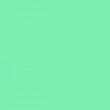
Insider Know-how
Persönliche Beratung
Bestpreis-Garantie
Versicherte Rundreisen
Wieviel Budget planen Sie ein?
Flug inklusive?
Ja
Nein
Abflughafen
Budget pro Person
4000 €
weiter
Insider Know-how
Persönliche Beratung
Bestpreis-Garantie