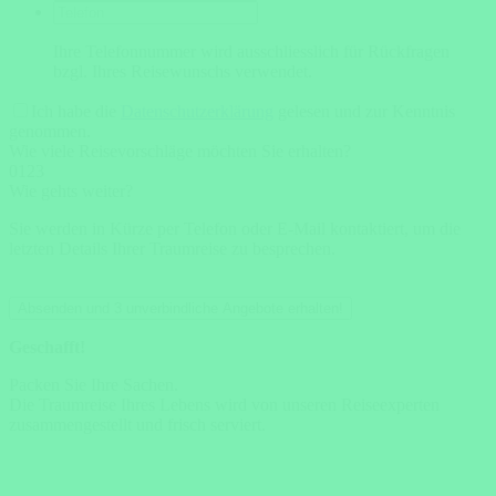
Ihre Telefonnummer wird ausschliesslich für Rückfragen
bzgl. Ihres Reisewunschs verwendet.
Ich habe die
Datenschutzerklärung
gelesen und zur Kenntnis
genommen.
Wie viele Reisevorschläge möchten Sie erhalten?
0
1
2
3
Wie gehts weiter?
Sie werden in Kürze per Telefon oder E-Mail kontaktiert, um die
letzten Details Ihrer Traumreise zu besprechen.
Absenden und 3 unverbindliche Angebote erhalten!
Geschafft!
Packen Sie Ihre Sachen.
Die Traumreise Ihres Lebens wird von unseren Reiseexperten
zusammengestellt und frisch serviert.