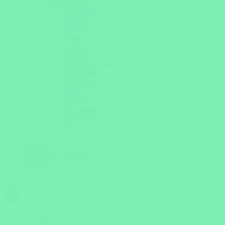
Lateinamerika
Argentinien
Brasilien
Bolivien
Chile
Costa Rica
Ecuador
Galapagos Inseln
Guatemala
Kolumbien
Kuba
Mexiko
Nicaragua
Patagonien
Peru
Magazin
Individuelle Anfrage
Über uns
Hilfe & Beratung
Jetzt erreichbar!