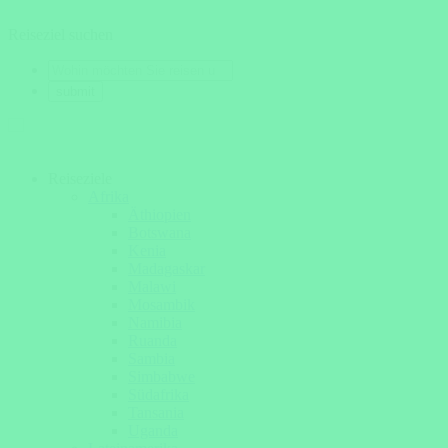
Reiseziel suchen
Reiseziele
Afrika
Äthiopien
Botswana
Kenia
Madagaskar
Malawi
Mosambik
Namibia
Ruanda
Sambia
Simbabwe
Südafrika
Tansania
Uganda