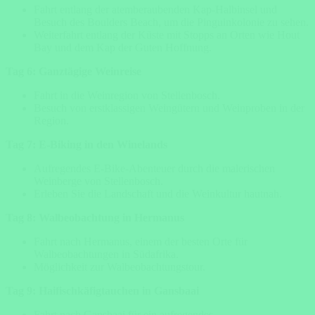
Fahrt entlang der atemberaubenden Kap-Halbinsel und
Besuch des Boulders Beach, um die Pinguinkolonie zu sehen.
Weiterfahrt entlang der Küste mit Stopps an Orten wie Hout
Bay und dem Kap der Guten Hoffnung.
Tag 6: Ganztägige Weinreise
Fahrt in die Weinregion von Stellenbosch.
Besuch von erstklassigen Weingütern und Weinproben in der
Region.
Tag 7: E-Biking in den Winelands
Aufregendes E-Bike-Abenteuer durch die malerischen
Weinberge von Stellenbosch.
Erleben Sie die Landschaft und die Weinkultur hautnah.
Tag 8: Walbeobachtung in Hermanus
Fahrt nach Hermanus, einem der besten Orte für
Walbeobachtungen in Südafrika.
Möglichkeit zur Walbeobachtungstour.
Tag 9: Haifischkäfigtauchen in Gansbaai
Fahrt nach Gansbaai für ein aufregendes