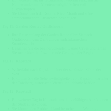
Ein weiterer Tag im Tsitsikamma National Park, um die
Naturwunder und Abenteuermöglichkeiten voll
auszuschöpfen.
Sie können auch das Storms River Mouth und seine
atemberaubenden Aussichten besichtigen.
Tag 11: Garden Route / Oudtshoorn
Ihre Reise entlang der Garden Route führt Sie nach
Oudtshoorn, dem Zentrum der südafrikanischen
Straußenzucht.
Besuchen Sie die beeindruckenden Cango Caves und lernen
Sie mehr über die faszinierende Geologie der Region.
Tag 12: Kapstadt
Weiterfahrt nach Kapstadt, einer der schönsten Städte der
Welt.
Erkunden Sie die Sehenswürdigkeiten von Kapstadt, darunter
der Tafelberg, historische Viertel und lebhafte Märkte.
Tag 13: Kapstadt
Ein weiterer Tag in Kapstadt, um die vielfältigen Attraktionen
der Stadt zu erkunden.
Sie können den Robben Island besuchen, die Weinregion