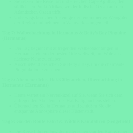
Sie setzen Ihre Reise fort und erreichen Cape Agulhas, den
südlichsten Punkt Afrikas, wo der Indische Ozean auf den
Atlantischen Ozean trifft.
Unterwegs besuchen Sie einige der renommierten Weingüter
der Region und nehmen an Weinverkostungen teil.
Tag 7: Walbeobachtung in Hermanus & Betty’s Bay Pinguine
(Hermanus)
Der Tag beginnt mit aufregenden Walbeobachtungen in
Hermanus, einem der besten Orte weltweit, um Wale aus
nächster Nähe zu erleben.
Anschließend besuchen Sie Betty’s Bay, um die charmante
Pinguinkolonie zu sehen.
Tag 8: Abenteuerliches Hai-Käfigtauchen, Übernachtung in
Hermanus (Hermanus)
Heute wartet ein Nervenkitzel auf Sie, wenn Sie sich dem
aufregenden Abenteuer des Hai-Käfigtauchens stellen.
Übernachten Sie in Hermanus und genießen Sie die
entspannte Atmosphäre dieser Küstenstadt.
Tag 9: Garden Route Fahrt & Wildnis Kanufahren (Sedgefield)
Die Reise führt entlang der malerischen Garden Route, einer