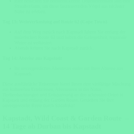
Hier besuchen Sie beeindruckende Tropfsteinhöhlen und eine
Straußenfarm, um diese faszinierenden Vögel aus nächster
Nähe zu erleben.
Tag 13: Weinverkostung auf Route 62 (Cape Town)
Auf dem Weg zurück nach Kapstadt fahren Sie entlang der
malerischen Route 62 und haben die Gelegenheit, regionale
Weine zu verkosten.
Abends kehren Sie nach Kapstadt zurück.
Tag 14: Abreise aus Kapstadt
Ihr unvergessliches Abenteuer endet mit Ihrer Abreise aus
Kapstadt.
Diese ausführliche Reiseroute bietet Ihnen eine vielfältige Mischung
aus kulturellen Erlebnissen, Abenteuern in der Natur,
Tierbeobachtungen und Entspannung an den schönsten Orten in
Kapstadt und entlang der Garden Route. Genießen Sie Ihre
unvergessliche Reise durch Südafrika!
Kapstadt,
Wild Coast
& Garden Route –
14 Tage ab Durban bis Kapstadt