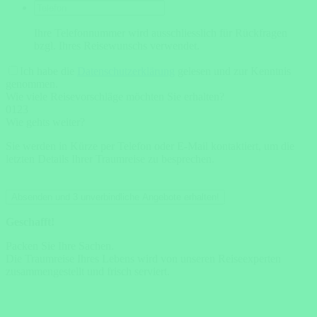
Ihre Telefonnummer wird ausschliesslich für Rückfragen
bzgl. Ihres Reisewunschs verwendet.
Ich habe die
Datenschutzerklärung
gelesen und zur Kenntnis
genommen.
Wie viele Reisevorschläge möchten Sie erhalten?
0
1
2
3
Wie gehts weiter?
Sie werden in Kürze per Telefon oder E-Mail kontaktiert, um die
letzten Details Ihrer Traumreise zu besprechen.
Absenden und 3 unverbindliche Angebote erhalten!
Geschafft!
Packen Sie Ihre Sachen.
Die Traumreise Ihres Lebens wird von unseren Reiseexperten
zusammengestellt und frisch serviert.