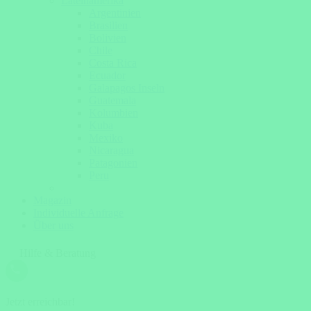
Lateinamerika
Argentinien
Brasilien
Bolivien
Chile
Costa Rica
Ecuador
Galapagos Inseln
Guatemala
Kolumbien
Kuba
Mexiko
Nicaragua
Patagonien
Peru
Magazin
Individuelle Anfrage
Über uns
Hilfe & Beratung
Jetzt erreichbar!