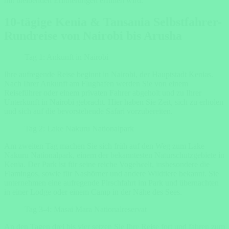
mit bleibenden Erinnerungen erfüllen wird.
10-tägige Kenia & Tansania Selbstfahrer-
Rundreise von Nairobi bis Arusha
Tag 1: Ankunft in Nairobi
Ihre aufregende Reise beginnt in Nairobi, der Hauptstadt Kenias.
Nach Ihrer Ankunft am Flughafen werden Sie von einem
Reiseführer oder einem privaten Fahrer abgeholt und zu Ihrer
Unterkunft in Nairobi gebracht. Hier haben Sie Zeit, sich zu erholen
und sich auf die bevorstehende Safari vorzubereiten.
Tag 2: Lake Nakuru Nationalpark
Am zweiten Tag machen Sie sich früh auf den Weg zum Lake
Nakuru Nationalpark, einem der bekanntesten Naturschutzgebiete in
Kenia. Der Park ist für seine reiche Vogelwelt, insbesondere die
Flamingos, sowie für Nashörner und andere Wildtiere bekannt. Sie
unternehmen eine aufregende Pirschfahrt im Park und übernachten
in einer Lodge oder einem Camp in der Nähe des Sees.
Tag 3-4: Masai Mara Nationalreservat
An den Tagen drei bis vier setzen Sie Ihre Reise fort und fahren zum