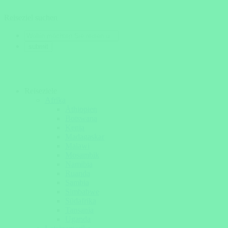
Reiseziel suchen
Reiseziele
Afrika
Äthiopien
Botswana
Kenia
Madagaskar
Malawi
Mosambik
Namibia
Ruanda
Sambia
Simbabwe
Südafrika
Tansania
Uganda