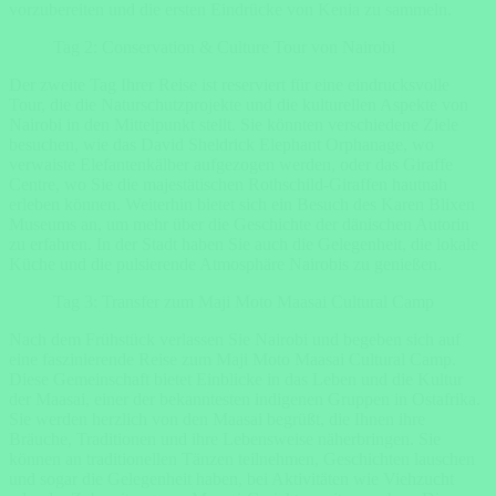
vorzubereiten und die ersten Eindrücke von Kenia zu sammeln.
Tag 2: Conservation & Culture Tour von Nairobi
Der zweite Tag Ihrer Reise ist reserviert für eine eindrucksvolle
Tour, die die Naturschutzprojekte und die kulturellen Aspekte von
Nairobi in den Mittelpunkt stellt. Sie könnten verschiedene Ziele
besuchen, wie das David Sheldrick Elephant Orphanage, wo
verwaiste Elefantenkälber aufgezogen werden, oder das Giraffe
Centre, wo Sie die majestätischen Rothschild-Giraffen hautnah
erleben können. Weiterhin bietet sich ein Besuch des Karen Blixen
Museums an, um mehr über die Geschichte der dänischen Autorin
zu erfahren. In der Stadt haben Sie auch die Gelegenheit, die lokale
Küche und die pulsierende Atmosphäre Nairobis zu genießen.
Tag 3: Transfer zum Maji Moto Maasai Cultural Camp
Nach dem Frühstück verlassen Sie Nairobi und begeben sich auf
eine faszinierende Reise zum Maji Moto Maasai Cultural Camp.
Diese Gemeinschaft bietet Einblicke in das Leben und die Kultur
der Maasai, einer der bekanntesten indigenen Gruppen in Ostafrika.
Sie werden herzlich von den Maasai begrüßt, die Ihnen ihre
Bräuche, Traditionen und ihre Lebensweise näherbringen. Sie
können an traditionellen Tänzen teilnehmen, Geschichten lauschen
und sogar die Gelegenheit haben, bei Aktivitäten wie Viehzucht