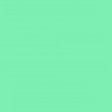
Am achten Tag fahren Sie zum Ngorongoro-Krater, einem
erloschenen Vulkan mit einer beeindruckenden Tierwelt. Sie
unternehmen eine Pirschfahrt im Krater und haben die Chance,
Elefanten, Löwen, Nashörner und andere Tiere zu sehen.
Übernachtung in der Nähe des Kraters.
Tag 9: Arusha, Tansania
Am neunten Tag kehren Sie nach Arusha zurück und haben Zeit zur
Entspannung oder zum Erkunden der Stadt. Sie können Souvenirs
kaufen und die lokale Kultur erleben.
Tag 10: Nairobi, Kenia (Ende der Reise)
Ihre Reise endet in Nairobi, der Hauptstadt Kenias. Sie können den
letzten Tag in Nairobi verbringen, letzte Einkäufe tätigen oder lokale
Sehenswürdigkeiten besuchen, bevor Sie zum Flughafen gebracht
werden, um Ihre Heimreise anzutreten.
Diese Reiseroute bietet Ihnen die Möglichkeit, die
faszinierende Tierwelt und die atemberaubenden
Landschaften von Kenia und Tansania zu erleben, von
den weiten Ebenen der Masai Mara über den Lake
Nakuru bis hin zum majestätischen Kilimandscharo und
den berühmten Nationalparks von Tansania. Es wird
eine unvergessliche Safari-Erfahrung sein.