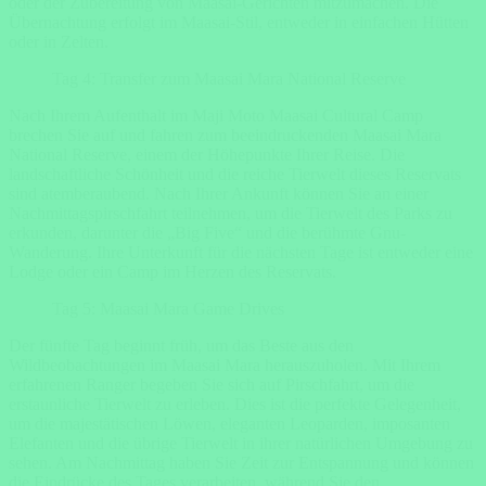
oder der Zubereitung von Maasai-Gerichten mitzumachen. Die
Übernachtung erfolgt im Maasai-Stil, entweder in einfachen Hütten
oder in Zelten.
Tag 4: Transfer zum Maasai Mara National Reserve
Nach Ihrem Aufenthalt im Maji Moto Maasai Cultural Camp
brechen Sie auf und fahren zum beeindruckenden Maasai Mara
National Reserve, einem der Höhepunkte Ihrer Reise. Die
landschaftliche Schönheit und die reiche Tierwelt dieses Reservats
sind atemberaubend. Nach Ihrer Ankunft können Sie an einer
Nachmittagspirschfahrt teilnehmen, um die Tierwelt des Parks zu
erkunden, darunter die „Big Five“ und die berühmte Gnu-
Wanderung. Ihre Unterkunft für die nächsten Tage ist entweder eine
Lodge oder ein Camp im Herzen des Reservats.
Tag 5: Maasai Mara Game Drives
Der fünfte Tag beginnt früh, um das Beste aus den
Wildbeobachtungen im Maasai Mara herauszuholen. Mit Ihrem
erfahrenen Ranger begeben Sie sich auf Pirschfahrt, um die
erstaunliche Tierwelt zu erleben. Dies ist die perfekte Gelegenheit,
um die majestätischen Löwen, eleganten Leoparden, imposanten
Elefanten und die übrige Tierwelt in ihrer natürlichen Umgebung zu
sehen. Am Nachmittag haben Sie Zeit zur Entspannung und können
die Eindrücke des Tages verarbeiten, während Sie den