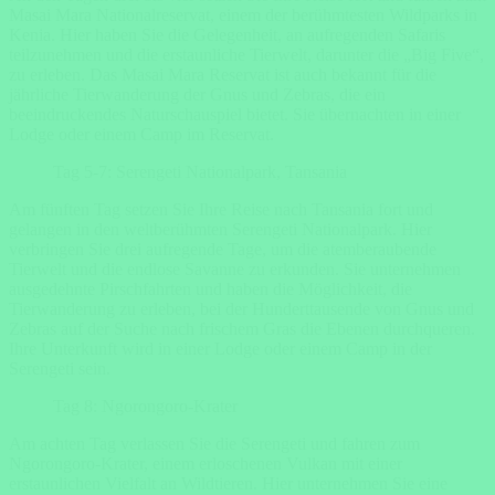
Masai Mara Nationalreservat, einem der berühmtesten Wildparks in
Kenia. Hier haben Sie die Gelegenheit, an aufregenden Safaris
teilzunehmen und die erstaunliche Tierwelt, darunter die „Big Five“,
zu erleben. Das Masai Mara Reservat ist auch bekannt für die
jährliche Tierwanderung der Gnus und Zebras, die ein
beeindruckendes Naturschauspiel bietet. Sie übernachten in einer
Lodge oder einem Camp im Reservat.
Tag 5-7: Serengeti Nationalpark, Tansania
Am fünften Tag setzen Sie Ihre Reise nach Tansania fort und
gelangen in den weltberühmten Serengeti Nationalpark. Hier
verbringen Sie drei aufregende Tage, um die atemberaubende
Tierwelt und die endlose Savanne zu erkunden. Sie unternehmen
ausgedehnte Pirschfahrten und haben die Möglichkeit, die
Tierwanderung zu erleben, bei der Hunderttausende von Gnus und
Zebras auf der Suche nach frischem Gras die Ebenen durchqueren.
Ihre Unterkunft wird in einer Lodge oder einem Camp in der
Serengeti sein.
Tag 8: Ngorongoro-Krater
Am achten Tag verlassen Sie die Serengeti und fahren zum
Ngorongoro-Krater, einem erloschenen Vulkan mit einer
erstaunlichen Vielfalt an Wildtieren. Hier unternehmen Sie eine