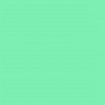
Am neunten Tag fahren Sie vom Serengeti National Park zum
Ngorongoro-Krater, einem erloschenen Vulkan mit einer
unglaublichen Konzentration von Wildtieren. Der Ngorongoro-
Krater ist ein UNESCO-Weltnaturerbe und beherbergt eine Vielzahl
von Tieren, darunter Elefanten, Nashörner, Büffel und viele
Raubtiere. Ihre Pirschfahrt im Krater wird sicherlich unvergesslich
sein. Am Abend übernachten Sie in der Nähe des Kraters, um die
Natur und die Stille der Umgebung zu genießen.
Tag 10: Ngorongoro zum Nairobi, Abreise
Am letzten Tag Ihrer epischen Reise fahren Sie vom Ngorongoro-
Krater zurück nach Nairobi, wo Ihre Reise begonnen hat. Hier endet
Ihr Abenteuer in Ostafrika. Je nach Ihrem Flugplan haben Sie
möglicherweise Zeit, letzte Souvenirs zu kaufen oder ein letztes
Mahl in Nairobi zu genießen, bevor Sie sich auf den Heimflug
vorbereiten.
Diese ausführliche Reiseroute ermöglicht es Ihnen, tief in die
Tierwelt, Kultur und atemberaubende Landschaften von Kenia und
Tansania einzutauchen. Sie werden nicht nur unvergessliche
Wildbeobachtungen erleben, sondern auch die reiche kulturelle
Vielfalt und die Gastfreundschaft der örtlichen Gemeinschaften
kennenlernen. Es ist eine Reise, die Ihre Sinne begeistern und Sie